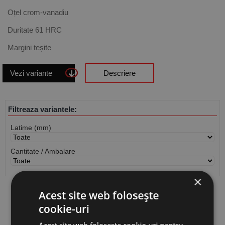
Oțel crom-vanadiu
Duritate 61 HRC
Margini teșite
Vezi variante
Descriere
Filtreaza variantele:
Latime (mm)
Cantitate / Ambalare
×
Acest site web folosește
Vezi
produse
cookie-uri
Cauta produs