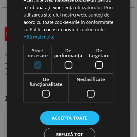
Acest site web folosește cookie-uri pentru
a îmbunătăți experiența utilizatorului. Prin
utilizarea site-ului nostru web, sunteți de
acord cu toate cookie-urile în conformitate
cu Politica noastră privind cookie-urile.
Descriere
Specificatii Tehnice
Accesorii
Află mai multe
Strict
De
De
Dalta pentru lemn - DIN 5139, Fortis
necesare
performanță
targetare
Oțel crom-vanadiu
Duritate 61 HRC
Margini teșite
De
Neclasificate
funcţionalitate
16 alte produse
in aceeasi categorie
ACCEPTĂ TOATE
REFUZĂ TOT