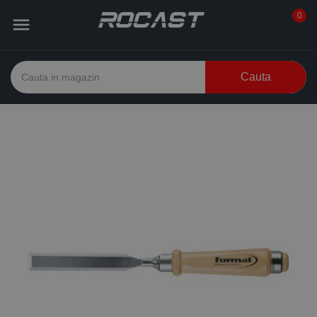
0

Cauta