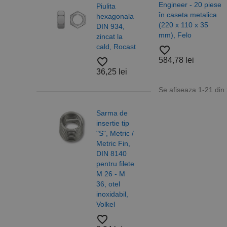
contului. Site-ul web 
Engineer - 20 piese
Piulita
Piulita
în caseta metalica
hexagonala
hexagonala
Nume
(220 x 110 x 35
DIN 934,
cu
mm), Felo
zincat la
autoblocare
CookieScriptConse
cald, Rocast
DIN 985,
favorite_border
otel grupa
favorite_border
584,78 lei
6/10, Inox
PHPSESSID
36,25 lei
A2 Rocast
Se afiseaza 1-21 din
favorite_border
18,28 lei
Sarma de
insertie tip
"S", Metric /
Nume
Metric Fin,
Saiba plata
PrestaShop-[abcdef
Nume
Furnizor /
DIN 8140
forma "A",
Nume
Domeniu
pentru filete
DIN 125
sib_cuid
M 26 - M
ISO 7089,
_ga
uuid
MediaMat
sibautoma
36, otel
otel, Inox
inoxidabil,
A4/A2,
Volkel
Alama,
Nylon,
favorite_border
Rocast
_ga_DLLLWQBGGX