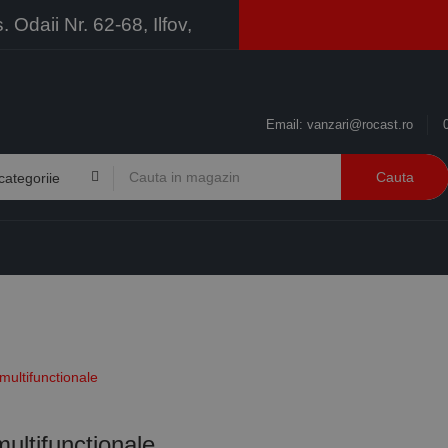
Odaii Nr. 62-68, Ilfov,
Email:
vanzari@rocast.ro
Cauta
BRANDURI
CONTACT
RESURSE
BUSINESS
multifunctionale
ultifunctionale