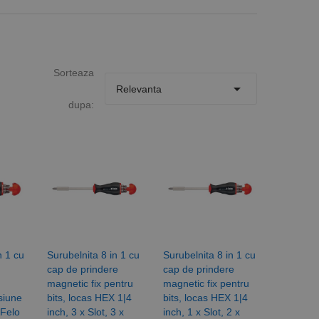
Sorteaza

Relevanta
dupa:
n 1 cu
Surubelnita 8 in 1 cu
Surubelnita 8 in 1 cu
cap de prindere
cap de prindere
magnetic fix pentru
magnetic fix pentru
siune
bits, locas HEX 1|4
bits, locas HEX 1|4
Felo
inch, 3 x Slot, 3 x
inch, 1 x Slot, 2 x