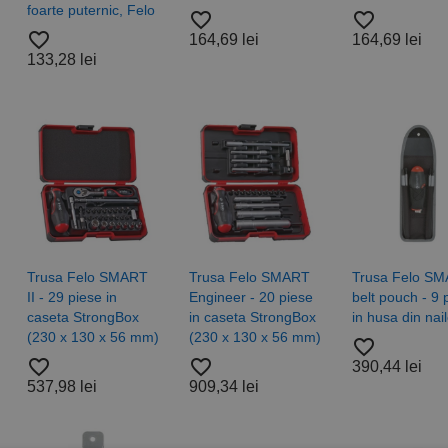
foarte puternic, Felo
favorite_border
favorite_border
favorite_border
164,69 lei
164,69 lei
133,28 lei
Trusa Felo SMART
Trusa Felo SMART
Trusa Felo S
II - 29 piese in
Engineer - 20 piese
belt pouch - 9 
caseta StrongBox
in caseta StrongBox
in husa din nai
(230 x 130 x 56 mm)
(230 x 130 x 56 mm)
favorite_border
favorite_border
favorite_border
390,44 lei
537,98 lei
909,34 lei