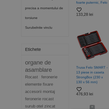
foarte puternic, Felo
precisa a momentului de
favorite_border
133,28 lei
torsiune
Surubelnite vinclu
Etichete
organe de
Trusa Felo SMART -
asamblare
13 piese in caseta
Rocast
feronerie
StrongBox (230 x
130 x 56 mm)
elemente fixare
favorite_border
accesorii montaj
476,93 lei
feronerie rocast
surub otel zincat