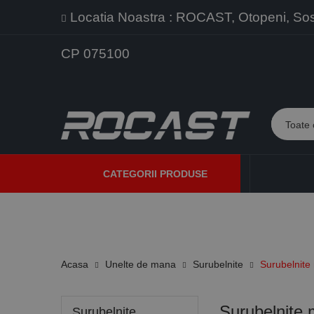
Locatia Noastra : ROCAST, Otopeni, Sos. 
CP 075100
CATEGORII PRODUSE
PROMOTII
PRODUSE NOI
PROGRAME DE VANZARE
Acasa
Unelte de mana
Surubelnite
Surubelnite 
Surubelnite m
Surubelnite