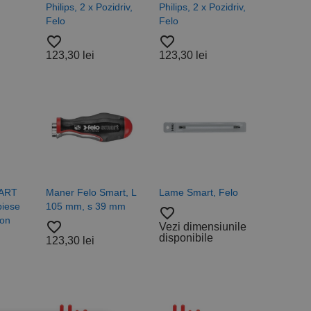
Philips, 2 x Pozidriv,
Philips, 2 x Pozidriv,
Felo
Felo
favorite_border
favorite_border
123,30 lei
123,30 lei
MART
Maner Felo Smart, L
Lame Smart, Felo
piese
105 mm, s 39 mm
favorite_border
lon
favorite_border
Vezi dimensiunile
disponibile
123,30 lei