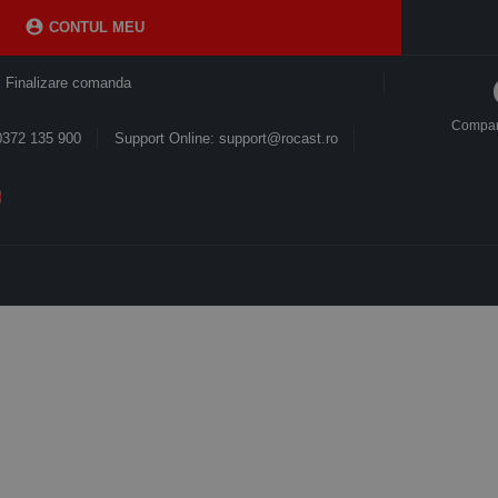

CONTUL MEU
Finalizare comanda
Compa
0372 135 900
Support Online: support@rocast.ro