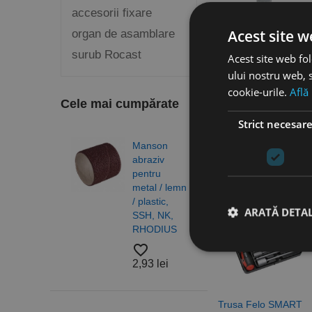
accesorii fixare
Acest site w
organ de asamblare
surub Rocast
Acest site web fol
ului nostru web, s
cookie-urile.
Află
Soclu tubular E 6.3 x
Cele mai cumpărate
155 mm, prindere 1,
4'', Felo
Strict necesar
favorite_border
Manson
Burghie
Vezi dimensiunile
abraziv
elicoidale,
disponibile
pentru
DIN 338, tip
metal / lemn
N, HSS-G -
/ plastic,
gama
ARATĂ DETAL
SSH, NK,
profesionala,
RHODIUS
RUKO
favorite_border
favorite_border
2,93 lei
4,83 lei
Stri
Trusa Felo SMART
Cookie-urile strict ne