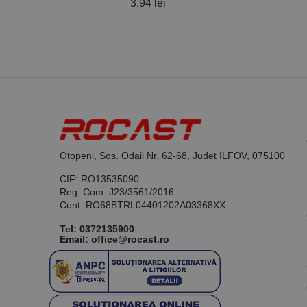
3,94 lei
favorite_border
37,52 lei
Otopeni, Sos. Odaii Nr. 62-68, Judet ILFOV, 075100
CIF: RO13535090
Reg. Com: J23/3561/2016
Cont: RO68BTRL04401202A03368XX
Tel:
0372135900
Email: office@rocast.ro