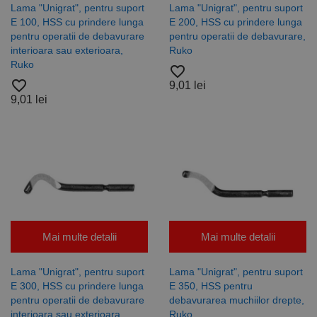
schimb de
utilizat
Lama "Unigrat", pentru suport
Lama "Unigrat", pentru suport
date
pentru a
privind
distinge
E 100, HSS cu prindere lunga
E 200, HSS cu prindere lunga
vizitatorii
utilizatorii
pentru operatii de debavurare
pentru operatii de debavurare,
este
unici prin
interioara sau exterioara,
Ruko
furnizat în
atribuirea
mod
unui număr
Ruko
favorite_border
normal de
generat
un centru
aleatoriu ca
favorite_border
9,01 lei
de date
identificator
9,01 lei
terță parte
de client.
sau de un
Este inclus în
schimb de
fiecare
anunțuri.
solicitare de
pagină dintr-
un site și
este utilizat
pentru a
calcula
datele
despre
vizitatori,
sesiuni și
campanii
Mai multe detalii
Mai multe detalii
pentru
rapoartele
de analiză a
site-urilor.
Lama "Unigrat", pentru suport
Lama "Unigrat", pentru suport
E 300, HSS cu prindere lunga
E 350, HSS pentru
_ga_DLLLWQBGGX
.rocast.ro
2 ani
Acest cookie
este folosit
pentru operatii de debavurare
debavurarea muchiilor drepte,
de Google
interioara sau exterioara,
Ruko