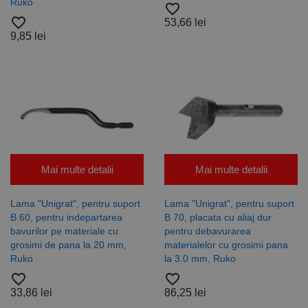
Ruko
Strict necesare
De performanță
favorite_border
favorite_border
53,66 lei
De targetare
De funcţionalitate
9,85 lei
Neclasificate
Cookie-urile strict necesare permit funcționalitatea
principală a site-ului web, cum ar fi autentificarea
utilizatorului și gestionarea contului. Site-ul web nu
poate fi utilizat corect fără cookie-uri strict necesare.
Furnizor /
Nume
Expirare
Descriere
Domeniu
CookieScriptConsent
1 lună
Acest cookie
CookieScript
este utilizat
www.rocast.ro
Mai multe detalii
Mai multe detalii
de serviciul
Cookie-
Script.com
pentru a
Lama "Unigrat", pentru suport
Lama "Unigrat", pentru suport
aminti
B 60, pentru indepartarea
B 70, placata cu aliaj dur
preferințele
de
bavurilor pe materiale cu
pentru debavurarea
consimțământ
grosimi de pana la 20 mm,
materialelor cu grosimi pana
ale cookie-
Ruko
la 3.0 mm, Ruko
urilor
vizitatorilor.
favorite_border
favorite_border
Este necesar
ca bannerul
33,86 lei
86,25 lei
cookie
Cookie-