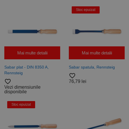
Stoc epuizat
Mai multe detalii
Mai multe detalii
Sabar plat - DIN 8350 A,
Sabar spatula, Rennsteig
Rennsteig
favorite_border
favorite_border
76,79 lei
Vezi dimensiunile
disponibile
Stoc epuizat