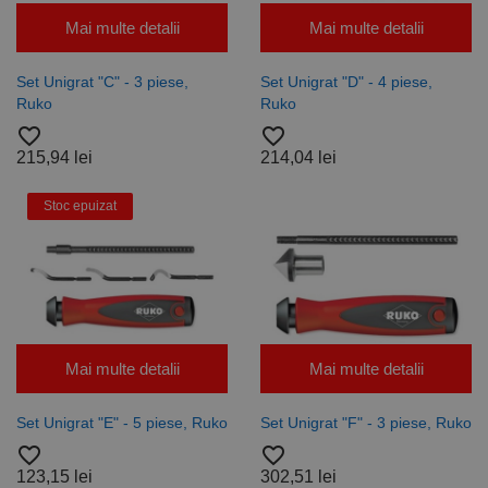
Mai multe detalii
Mai multe detalii
Set Unigrat "C" - 3 piese,
Set Unigrat "D" - 4 piese,
Ruko
Ruko
favorite_border
favorite_border
215,94 lei
214,04 lei
Stoc epuizat
Mai multe detalii
Mai multe detalii
Set Unigrat "E" - 5 piese, Ruko
Set Unigrat "F" - 3 piese, Ruko
favorite_border
favorite_border
123,15 lei
302,51 lei