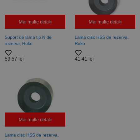
Mai multe detalii
Mai multe detalii
Suport de lama tip N de
Lama disc HSS de rezerva,
rezerva, Ruko
Ruko
favorite_border
favorite_border
59,57 lei
41,41 lei
Mai multe detalii
Lama disc HSS de rezerva,