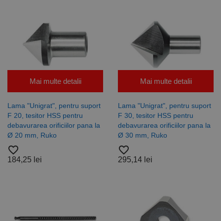
Mai multe detalii
Mai multe detalii
Lama "Unigrat", pentru suport
Lama "Unigrat", pentru suport
F 20, tesitor HSS pentru
F 30, tesitor HSS pentru
debavurarea orificiilor pana la
debavurarea orificiilor pana la
Ø 20 mm, Ruko
Ø 30 mm, Ruko
favorite_border
favorite_border
184,25 lei
295,14 lei