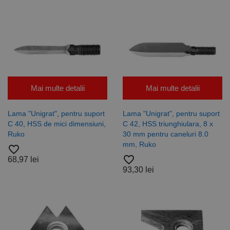
Script.com să
funcționeze
corect.
Google
Privacy Policy
PHPSESSID
65 ani 8
Cookie
PHP.net
luni
generat de
www.rocast.ro
aplicații
bazate pe
limbajul PHP.
Acesta este un
identificator
de scop
Mai multe detalii
Mai multe detalii
general
utilizat pentru
menținerea
Lama "Unigrat", pentru suport
Lama "Unigrat", pentru suport
variabilelor de
sesiune ale
C 40, HSS de mici dimensiuni,
C 42, HSS triunghiulara, 8 x
utilizatorului.
Ruko
30 mm pentru caneluri 8.0
În mod
normal, este
mm, Ruko
favorite_border
un număr
favorite_border
generat
68,97 lei
aleatoriu,
93,30 lei
modul în care
este utilizat
poate fi
specific site-
ului, dar un
bun exemplu
este
menținerea
stării de