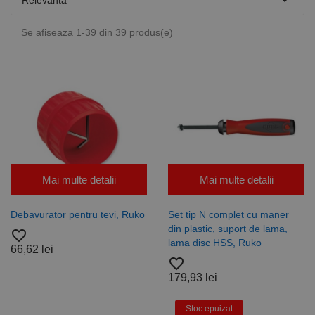

Relevanta
Se afiseaza 1-39 din 39 produs(e)
Mai multe detalii
Mai multe detalii
Debavurator pentru tevi, Ruko
Set tip N complet cu maner
din plastic, suport de lama,
favorite_border
lama disc HSS, Ruko
66,62 lei
favorite_border
179,93 lei
Stoc epuizat