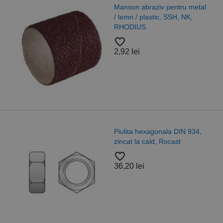
Manson abraziv pentru metal
/ lemn / plastic, SSH, NK,
RHODIUS
favorite_border
2,92 lei
Piulita hexagonala DIN 934,
zincat la cald, Rocast
favorite_border
36,20 lei