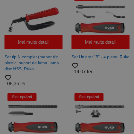
Mai multe detalii
Mai multe detalii
Set tip N complet (maner din
Set Unigrat "B" - 4 piese, Ruko
plastic, suport de lama, lama
favorite_border
disc HSS, Ruko
114,07 lei
favorite_border
108,36 lei
Stoc epuizat
Stoc epuizat