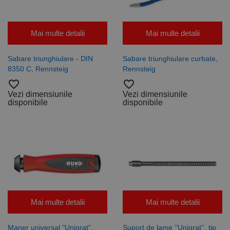
Mai multe detalii
Mai multe detalii
Sabare triunghiulare - DIN
Sabare triunghiulare curbate,
8350 C, Rennsteig
Rennsteig
favorite_border
favorite_border
Vezi dimensiunile
Vezi dimensiunile
disponibile
disponibile
Mai multe detalii
Mai multe detalii
Maner universal "Unigrat",
Suport de lame ''Unigrat'', tip