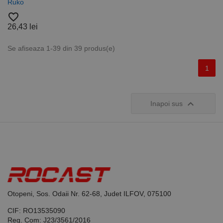
Ruko
favorite_border
26,43 lei
Se afiseaza 1-39 din 39 produs(e)
1

Inapoi sus
Otopeni, Sos. Odaii Nr. 62-68, Judet ILFOV, 075100
CIF: RO13535090
Reg. Com: J23/3561/2016