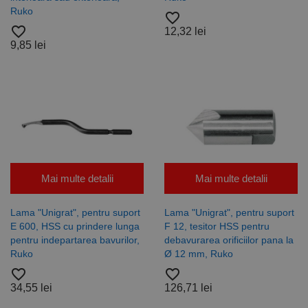
Analytics
Ruko
pentru a
favorite_border
persista
favorite_border
12,32 lei
starea
sesiunii.
9,85 lei
Mai multe detalii
Mai multe detalii
Lama "Unigrat", pentru suport
Lama "Unigrat", pentru suport
E 600, HSS cu prindere lunga
F 12, tesitor HSS pentru
pentru indepartarea bavurilor,
debavurarea orificiilor pana la
Ruko
Ø 12 mm, Ruko
favorite_border
favorite_border
34,55 lei
126,71 lei