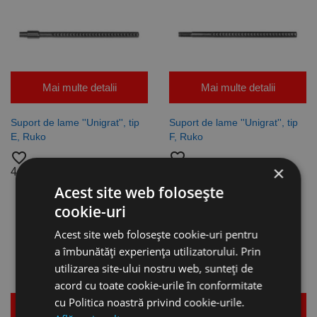
Mai multe detalii
Mai multe detalii
Suport de lame ''Unigrat'', tip
Suport de lame ''Unigrat'', tip
E, Ruko
F, Ruko
favorite_border
favorite_border
×
44,20 lei
48,07 lei
Acest site web folosește
cookie-uri
Acest site web folosește cookie-uri pentru
a îmbunătăți experiența utilizatorului. Prin
utilizarea site-ului nostru web, sunteți de
acord cu toate cookie-urile în conformitate
cu Politica noastră privind cookie-urile.
Mai multe detalii
Mai multe detalii