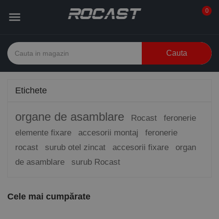
0

Cauta
Etichete
organe de asamblare
Rocast
feronerie
elemente fixare
accesorii montaj
feronerie
rocast
surub otel zincat
accesorii fixare
organ
de asamblare
surub Rocast
Cele mai cumpărate