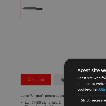
Acest site w
Acest site web fol
Descriere
Specificatii Tehnice
ului nostru web, s
cookie-urile.
Află
Lama "Unigrat", pentru suport C 42, HSS triunghiulara, 
Strict necesar
Lamă HSS triunghiulară