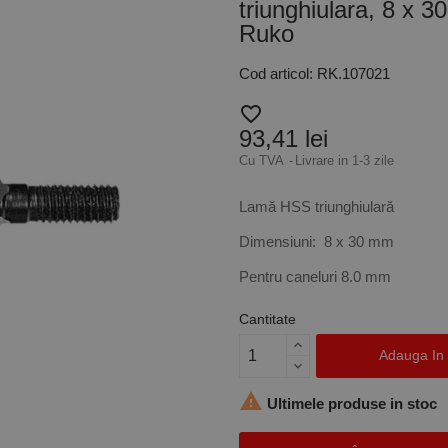
triunghiulara, 8 x 
Ruko
Cod articol: RK.107021
favorite_border
93,41 lei
Cu TVA
Livrare in 1-3 zile
Lamă HSS triunghiulară
Dimensiuni: 8 x 30 mm
Pentru caneluri 8.0 mm
Cantitate
Adauga In

Ultimele produse in stoc