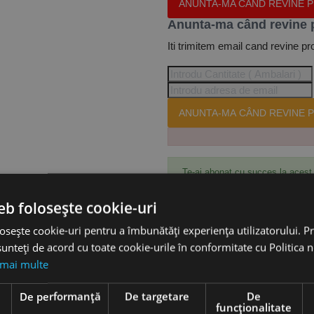
ANUNTA-MA CÂND REVINE 
Anunta-ma când revine 
Iti trimitem email cand revine pr
ANUNTA-MA CÂND REVINE P
Te-ai abonat cu succes la acest
eb folosește cookie-uri
osește cookie-uri pentru a îmbunătăți experiența utilizatorului. Pri
Accesorii
unteți de acord cu toate cookie-urile în conformitate cu Politica 
 mai multe
8 x 30 mm pentru caneluri 8.0 mm, Ruko
e
De performanță
De targetare
De
funcţionalitate