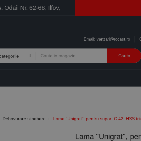
Odaii Nr. 62-68, Ilfov,
Email:
vanzari@rocast.ro
Cauta
BRANDURI
CONTACT
RESURSE
BUSINESS
Debavurare si sabare
Lama "Unigrat", pentru suport C 42, HSS tr
Lama "Unigrat", pe