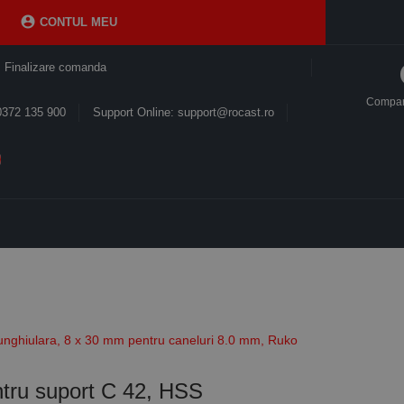

CONTUL MEU
Finalizare comanda
Compa
0372 135 900
Support Online: support@rocast.ro
iunghiulara, 8 x 30 mm pentru caneluri 8.0 mm, Ruko
ntru suport C 42, HSS