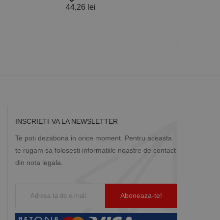
Ruko
44,26 lei
favorite_border
9,03 lei
Descriere
ă prin colectarea
ics - care este o
b de date privind
i frecvent utilizat.
rță parte sau de un
rin atribuirea unui
în fiecare solicitare
 despre vizitatori,
a starea sesiunii.
INSCRIETI-VA LA NEWSLETTER
Te poti dezabona in orice moment. Pentru aceasta
te rugam sa folosesti informatiile noastre de contact
din nota legala.