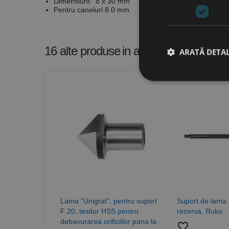
Dimensiuni: 8 x 30 mm
Pentru caneluri 8.0 mm
16 alte produse
in aceeasi categorie
ARATĂ DETAL
Stri
Cookie-urile strict ne
contului. Site-ul web 
Nume
CookieScriptConse
PHPSESSID
Lama "Unigrat", pentru suport
Suport de lama 
F 20, tesitor HSS pentru
rezerva, Ruko
debavurarea orificiilor pana la
favorite_border