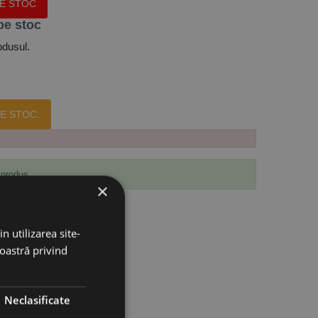
PE STOC
pe stoc
odusul.
E STOC.
 produs.
×
n utilizarea site-
noastră privind
Neclasificate