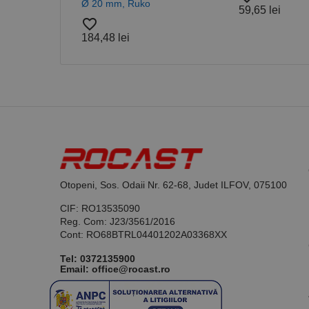
Ø 20 mm, Ruko
59,65 lei
favorite_border
184,48 lei
Nume
PrestaShop-[abcdef
Nume
Furnizor /
Nume
Domeniu
sib_cuid
_ga
uuid
MediaMat
sibautoma
_ga_DLLLWQBGGX
Otopeni, Sos. Odaii Nr. 62-68, Judet ILFOV, 075100
CIF: RO13535090
Reg. Com: J23/3561/2016
Cont: RO68BTRL04401202A03368XX
Tel:
0372135900
Email: office@rocast.ro