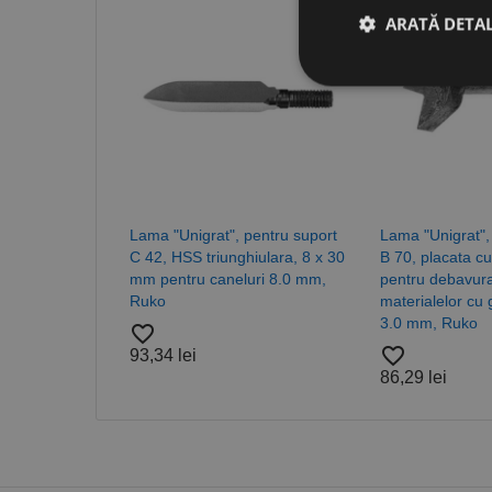
ARATĂ DETAL
Stri
Cookie-urile strict ne
contului. Site-ul web 
Nume
Lama "Unigrat", pentru suport
Lama "Unigrat",
C 42, HSS triunghiulara, 8 x 30
B 70, placata cu 
CookieScriptConse
mm pentru caneluri 8.0 mm,
pentru debavur
Ruko
materialelor cu 
3.0 mm, Ruko
favorite_border
PHPSESSID
favorite_border
93,34 lei
86,29 lei
Nume