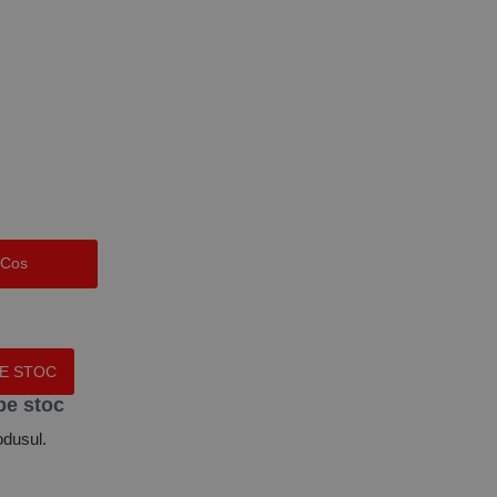
 Cos
PE STOC
pe stoc
odusul.