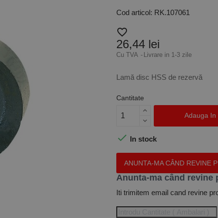
Cod articol: RK.107061
favorite_border
26,44 lei
Cu TVA
Livrare in 1-3 zile
Lamă disc HSS de rezervă
Cantitate
Adauga In

In stock
ANUNTA-MA CÂND REVINE 
Anunta-ma când revine 
Iti trimitem email cand revine pr