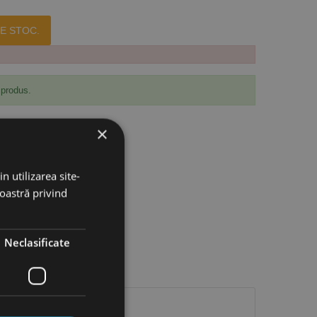
E STOC.
 produs.
×
n utilizarea site-
noastră privind
Neclasificate