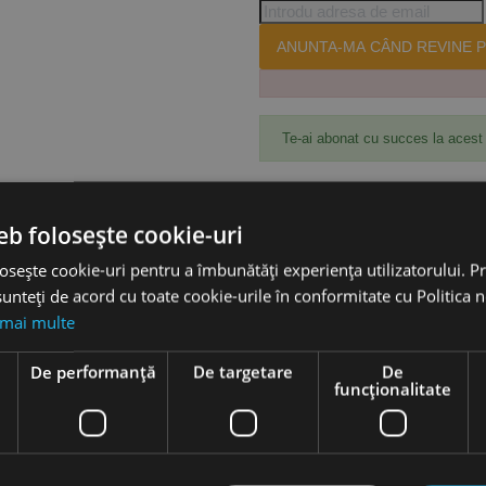
ANUNTA-MA CÂND REVINE P
Te-ai abonat cu succes la acest
eb folosește cookie-uri
Accesorii
osește cookie-uri pentru a îmbunătăți experiența utilizatorului. Pri
unteți de acord cu toate cookie-urile în conformitate cu Politica 
 mai multe
e
De performanță
De targetare
De
funcţionalitate