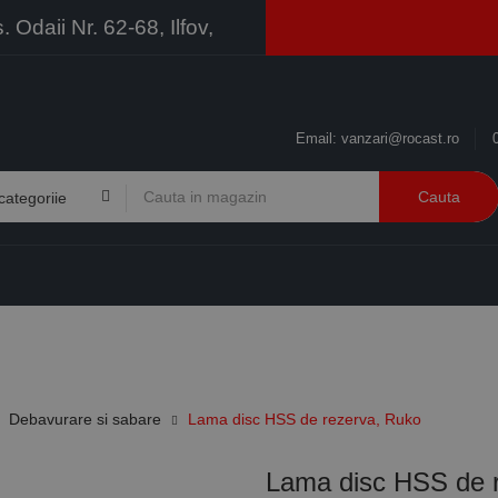
Odaii Nr. 62-68, Ilfov,
Email:
vanzari@rocast.ro
Cauta
BRANDURI
CONTACT
RESURSE
BUSINESS
Debavurare si sabare
Lama disc HSS de rezerva, Ruko
Lama disc HSS de 