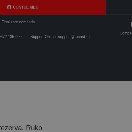

CONTUL MEU
Finalizare comanda
Compa
0372 135 900
Support Online: support@rocast.ro
rezerva, Ruko