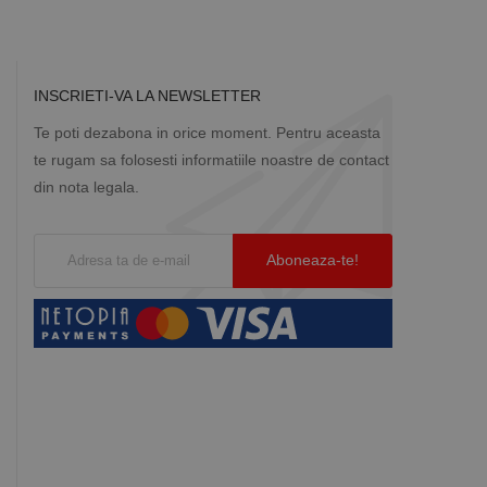
ă prin colectarea
ics - care este o
b de date privind
i frecvent utilizat.
INSCRIETI-VA LA NEWSLETTER
rță parte sau de un
rin atribuirea unui
în fiecare solicitare
 despre vizitatori,
Te poti dezabona in orice moment. Pentru aceasta
te rugam sa folosesti informatiile noastre de contact
a starea sesiunii.
din nota legala.