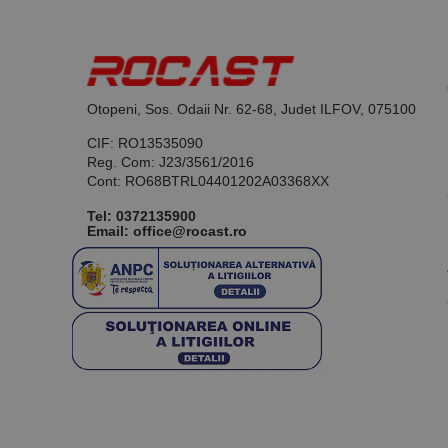
PrestaShop-[abcdef
Nume
Furnizor /
Nume
Domeniu
sib_cuid
_ga
uuid
MediaMat
sibautoma
Otopeni, Sos. Odaii Nr. 62-68, Judet ILFOV, 075100
CIF: RO13535090
Reg. Com: J23/3561/2016
_ga_DLLLWQBGGX
Cont: RO68BTRL04401202A03368XX
Tel:
0372135900
Email: office@rocast.ro