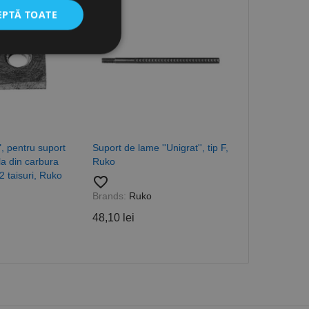
EPTĂ TOATE
icate
torului și gestionarea
, pentru suport
Suport de lame ''Unigrat'', tip F,
Suport de lame
la din carbura
Ruko
C, Ruko
com pentru a aminti
2 taisuri, Ruko
favorite_border
favorite_border
orilor. Este necesar
corect.
49,95 lei
Brands:
Ruko
cesta este un
48,10 lei
ea variabilelor de
măr generat
 site-ului, dar un bun
 utilizator între
Descriere