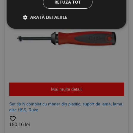
REFUZĂ TOT
ARATĂ DETALIILE
Strict necesare
De performanță
De targetare
De funcţionalitate
Neclasificate
Cookie-urile strict necesare permit funcționalitatea
principală a site-ului web, cum ar fi autentificarea
utilizatorului și gestionarea contului. Site-ul web nu
poate fi utilizat corect fără cookie-uri strict necesare.
Mai multe detalii
Furnizor /
Nume
Expirare
Descriere
Domeniu
Set tip N complet cu maner din plastic, suport de lama, lama
CookieScriptConsent
1 lună
Acest cookie
CookieScript
este utilizat
www.rocast.ro
disc HSS, Ruko
de serviciul
favorite_border
Cookie-
Script.com
180,16 lei
pentru a
aminti