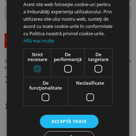
Acest site web folosește cookie-uri pentru
a îmbunătăți experiența utilizatorului. Prin
Te-ai abonat cu succes la acest produs.
utilizarea site-ului nostru web, sunteți de
acord cu toate cookie-urile în conformitate
cu Politica noastră privind cookie-urile.
Află mai multe
Descriere
Specificatii Tehnice
Accesorii
Strict
De
De
necesare
performanță
targetare
Set tip N complet cu maner din plastic, suport de lama, lama disc
HSS, Ruko
Pentru caneluri cu lățimea 2.4 - 11.0 mm
Pot fi folosite și la debavurarea orificiilor în aluminiu sau oțel
De
Neclasificate
funcţionalitate
16 alte produse
in aceeasi categorie
ACCEPTĂ TOATE
Stoc epuizat