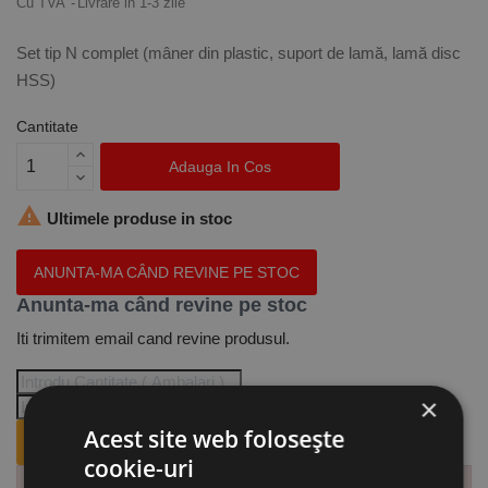
Cu TVA
Livrare in 1-3 zile
Set tip N complet (mâner din plastic, suport de lamă, lamă disc
HSS)
Cantitate
Adauga In Cos

Ultimele produse in stoc
ANUNTA-MA CÂND REVINE PE STOC
Anunta-ma când revine pe stoc
Iti trimitem email cand revine produsul.
×
Acest site web folosește
ANUNTA-MA CÂND REVINE PE STOC.
cookie-uri