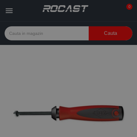
0

Cauta