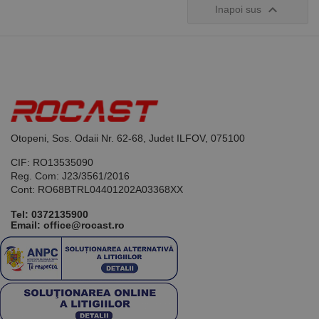

Inapoi sus
Otopeni, Sos. Odaii Nr. 62-68, Judet ILFOV, 075100
CIF: RO13535090
Reg. Com: J23/3561/2016
Cont: RO68BTRL04401202A03368XX
Tel:
0372135900
Email: office@rocast.ro