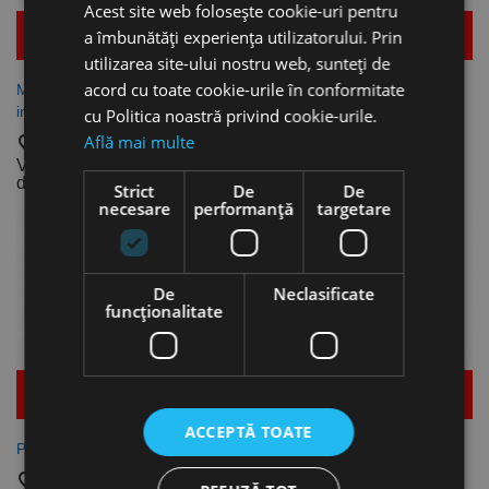
Acest site web folosește cookie-uri pentru
a îmbunătăți experiența utilizatorului. Prin
Mai multe detalii
Mai multe detalii
utilizarea site-ului nostru web, sunteți de
acord cu toate cookie-urile în conformitate
Manson de injectie cu filet
Mansoane din sita metalica,
interior, Index
Index
cu Politica noastră privind cookie-urile.
Află mai multe
favorite_border
favorite_border
Vezi dimensiunile
Vezi dimensiunile
disponibile
disponibile
Strict
De
De
necesare
performanță
targetare
De
Neclasificate
funcţionalitate
Mai multe detalii
Mai multe detalii
ACCEPTĂ TOATE
Pompa de curatare, Index
Cap de cartus (duza de
amestecare) pentru tuburi de
favorite_border