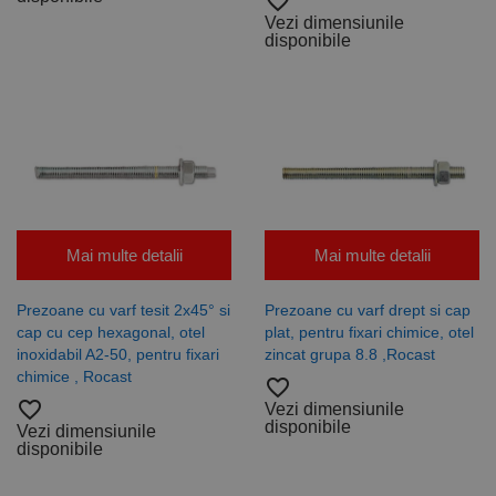
favorite_border
publicitară
care este o
prin
actualizare
Vezi dimensiunile
colectarea
semnificativă
disponibile
datelor
a serviciului
vizitatorilor
de analiză
de pe mai
Google cel
multe site-
mai frecvent
uri web -
utilizat. Acest
acest
cookie este
schimb de
utilizat
date
pentru a
privind
distinge
vizitatorii
utilizatorii
este
unici prin
furnizat în
atribuirea
mod
unui număr
normal de
generat
Mai multe detalii
Mai multe detalii
un centru
aleatoriu ca
de date
identificator
terță parte
de client.
Prezoane cu varf tesit 2x45° si
Prezoane cu varf drept si cap
sau de un
Este inclus în
schimb de
fiecare
cap cu cep hexagonal, otel
plat, pentru fixari chimice, otel
anunțuri.
solicitare de
inoxidabil A2-50, pentru fixari
zincat grupa 8.8 ,Rocast
pagină dintr-
un site și
chimice , Rocast
favorite_border
este utilizat
favorite_border
pentru a
Vezi dimensiunile
calcula
disponibile
Vezi dimensiunile
datele
disponibile
despre
vizitatori,
sesiuni și