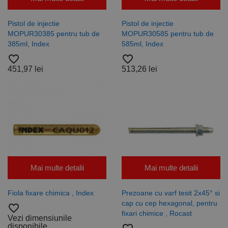
modul în care
este utilizat
poate fi
Pistol de injectie
Pistol de injectie
specific site-
MOPUR30385 pentru tub de
MOPUR30585 pentru tub de
ului, dar un
bun exemplu
385ml, Index
585ml, Index
este
menținerea
favorite_border
favorite_border
stării de
451,97 lei
513,26 lei
conectare
pentru un
utilizator între
pagini.
Furnizor /
Nume
Expirare
Descriere
Domeniu
Furnizor
PrestaShop-
.www.rocast.ro
11 ani 5
Nume
Furnizor /
/
Expirare
Descriere
Mai multe detalii
Mai multe detalii
Nume
Expirare
Descriere
[abcdef0123456789]
luni
Domeniu
Domeniu
{32}
_ga
uuid
6 luni 1
2 ani
Acest
Acest nume
MediaMath Inc.
Google
sib_cuid
.www.rocast.ro
6 luni 1
Fiola fixare chimica , Index
Prezoane cu varf tesit 2x45° si
zi
cookie este
de cookie
sibautomation.com
LLC
zi
utilizat
este asociat
.rocast.ro
cap cu cep hexagonal, pentru
favorite_border
pentru a
cu Google
fixari chimice , Rocast
optimiza
Universal
Vezi dimensiunile
relevanța
Analytics -
disponibile