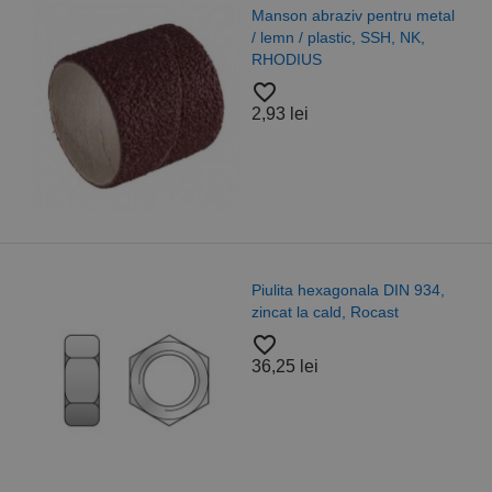
Manson abraziv pentru metal
/ lemn / plastic, SSH, NK,
RHODIUS
favorite_border
2,93 lei
Piulita hexagonala DIN 934,
zincat la cald, Rocast
favorite_border
36,25 lei