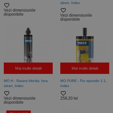
stiren, Index
favorite_border
favorite_border
Vezi dimensiunile
disponibile
Vezi dimensiunile
disponibile
Mai multe detalii
Mai multe detalii
MO H - Rasina hibrida, fara
MO PURE - Pur epoxidic 1:1,
stiren, Index
Index
favorite_border
favorite_border
Vezi dimensiunile
258,20 lei
disponibile