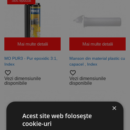
Stoc epuizat
Mai multe detalii
Mai multe detalii
MO PUR3 - Pur epoxidic 3:1,
Manson din material plastic cu
Index
capacel , Index
favorite_border
favorite_border
Vezi dimensiunile
Vezi dimensiunile
disponibile
disponibile
×
Acest site web folosește
cookie-uri