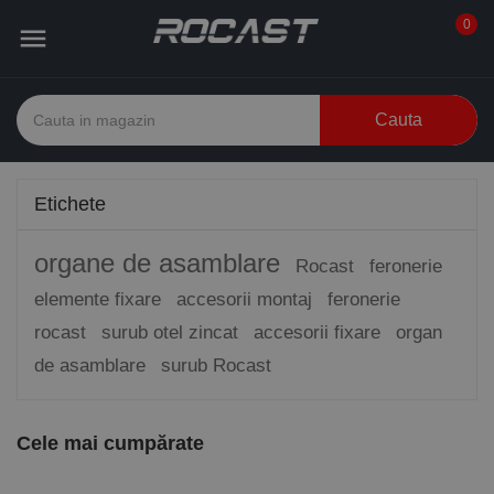
0

Cauta
Etichete
organe de asamblare
Rocast
feronerie
elemente fixare
accesorii montaj
feronerie
rocast
surub otel zincat
accesorii fixare
organ
de asamblare
surub Rocast
Cele mai cumpărate