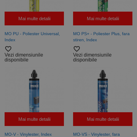
Mai multe detalii
Mai multe detalii
MO PU - Poliester Universal,
MO PS+ - Poliester Plus, fara
Index
stiren, Index
favorite_border
favorite_border
Vezi dimensiunile
Vezi dimensiunile
disponibile
disponibile
Mai multe detalii
Mai multe detalii
MO-V - Vinylester, Index
MO-VS - Vinylester, fara