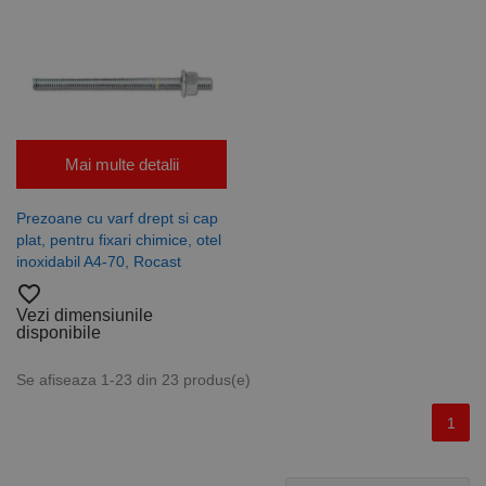
campanii
pentru
rapoartele
de analiză a
site-urilor.
_ga_DLLLWQBGGX
.rocast.ro
2 ani
Acest cookie
este folosit
de Google
Analytics
pentru a
Mai multe detalii
persista
starea
sesiunii.
Prezoane cu varf drept si cap
plat, pentru fixari chimice, otel
inoxidabil A4-70, Rocast
favorite_border
Vezi dimensiunile
disponibile
Se afiseaza 1-23 din 23 produs(e)
1