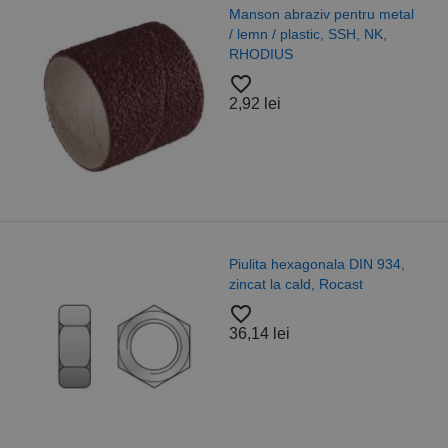
Manson abraziv pentru metal
/ lemn / plastic, SSH, NK,
RHODIUS
favorite_border
2,92 lei
Piulita hexagonala DIN 934,
zincat la cald, Rocast
favorite_border
36,14 lei