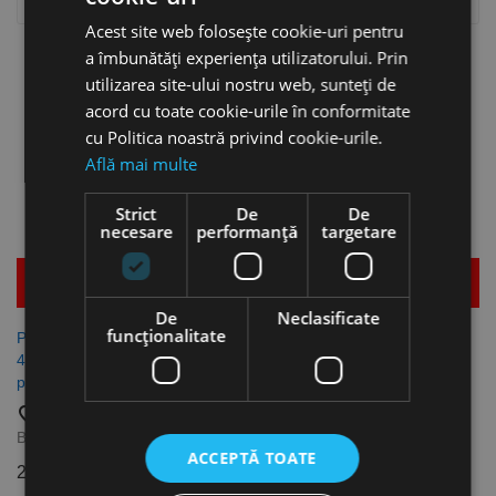

Relevanta
Acest site web folosește cookie-uri pentru
Se afiseaza 1-3 din 3 produs(e)
a îmbunătăți experiența utilizatorului. Prin
utilizarea site-ului nostru web, sunteți de
acord cu toate cookie-urile în conformitate
Stoc epuizat
Stoc epuizat
cu Politica noastră privind cookie-urile.
Află mai multe
Strict
De
De
necesare
performanță
targetare
Mai multe detalii
Mai multe detalii
De
Neclasificate
funcţionalitate
Placuta U, Orificiu Ø 14 mm,
Placuta U, Orificiu Ø 11 mm,
40 x 46 x 2.5 mm pentru
40 x 46 x 2.5 mm pentru
profile, Rocast
profile, Rocast
favorite_border
favorite_border
Brands:
Rocast
Brands:
Rocast
ACCEPTĂ TOATE
21,51 lei
21,51 lei