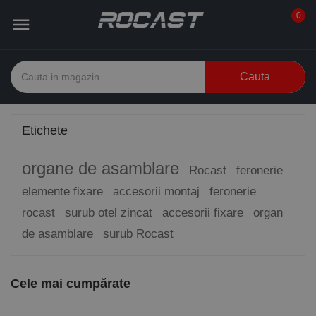
0

Cauta
Etichete
organe de asamblare
Rocast
feronerie
elemente fixare
accesorii montaj
feronerie
rocast
surub otel zincat
accesorii fixare
organ
de asamblare
surub Rocast
Cele mai cumpărate