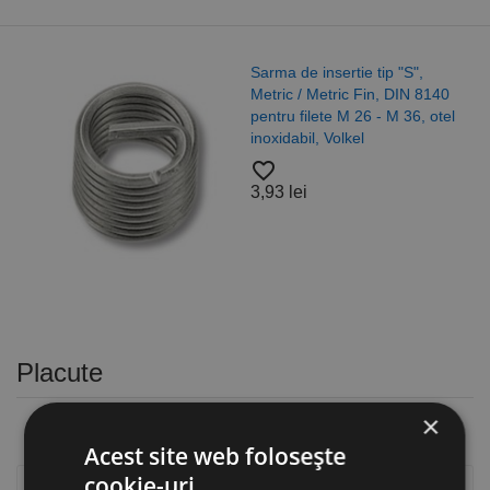
Sarma de insertie tip "S",
Metric / Metric Fin, DIN 8140
pentru filete M 26 - M 36, otel
inoxidabil, Volkel
favorite_border
3,93 lei
Placute
×
Acest site web folosește
cookie-uri