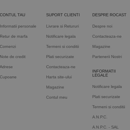
CONTUL TAU
SUPORT CLIENTI
DESPRE ROCAST
Informatii personale
Livrare si Retururi
Despre noi
Retur de marfa
Notificare legala
Contacteaza-ne
Comenzi
Termeni si conditii
Magazine
Note de credit
Plati securizate
Partenerii Nostri
Adrese
Contacteaza-ne
INFORMATII
LEGALE
Cupoane
Harta site-ului
Notificare legala
Magazine
Plati securizate
Contul meu
Termeni si conditii
A.N.P.C.
A.N.P.C. - SAL