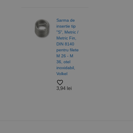
CookieScriptConse
favorite_border
18,2
PHPSESSID
Sarma de
insertie tip
"S", Metric /
Metric Fin,
Saib
DIN 8140
forma
pentru filete
DIN 
M 26 - M
ISO 
Nume
36, otel
otel,
PrestaShop-[abcdef
Nume
Furnizor /
inoxidabil,
A4/A
Nume
Domeniu
Volkel
Alam
sib_cuid
Nylo
_ga
uuid
MediaMat
favorite_border
sibautoma
Roca
3,94 lei
favorite_border
37,5
_ga_DLLLWQBGGX