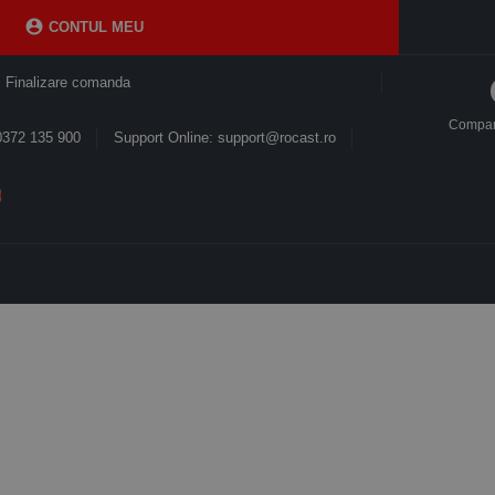

CONTUL MEU
Finalizare comanda
Compa
0372 135 900
Support Online: support@rocast.ro