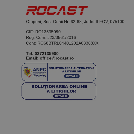
Otopeni, Sos. Odaii Nr. 62-68, Judet ILFOV, 075100
CIF: RO13535090
Reg. Com: J23/3561/2016
Cont: RO68BTRL04401202A03368XX
Tel:
0372135900
Email: office@rocast.ro