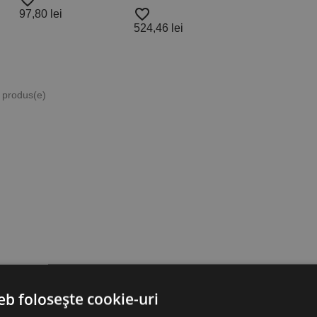
favorite_border
favorite_border
97,80 lei
524,46 lei
3 produs(e)
eb folosește cookie-uri