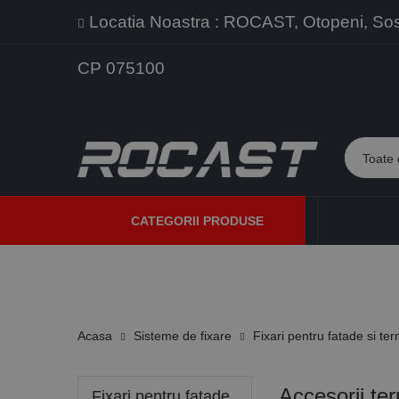
Locatia Noastra : ROCAST, Otopeni, Sos. 
CP 075100
CATEGORII PRODUSE
PROMOTII
PRODUSE NOI
PROGRAME DE VANZARE
Acasa
Sisteme de fixare
Fixari pentru fatade si ter
Accesorii ter
Fixari pentru fatade