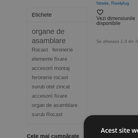
fatade, Rawlplug
favorite_border
Etichete
Vezi dimensiunile
disponibile
organe de
asamblare
Se afiseaza 1-3 din 
Rocast
feronerie
elemente fixare
accesorii montaj
feronerie rocast
surub otel zincat
accesorii fixare
organ de asamblare
surub Rocast
Acest site w
Cele mai cumpărate