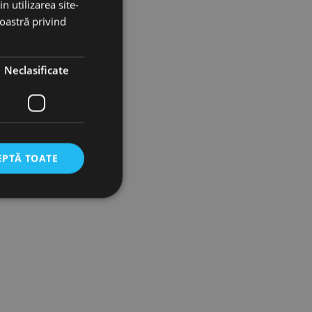
n utilizarea site-
noastră privind
Neclasificate
EPTĂ TOATE
icate
torului și gestionarea