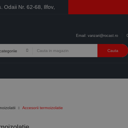
Odaii Nr. 62-68, Ilfov,
Email:
vanzari@rocast.ro
Cauta
BRANDURI
CONTACT
RESURSE
BUSINESS
moizolatii
Accesorii termoizolatie
moizolatie