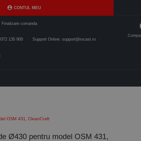

CONTUL MEU
Finalizare comanda
Compa
0372 135 900
Support Online: support@rocast.ro
del OSM 431, CleanCraft
rde Ø430 pentru model OSM 431,