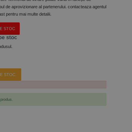
mpul de aprovizionare al partenerului. contacteaza agentul
t pentru mai multe detalii.
PE STOC
pe stoc
odusul.
E STOC.
 produs.