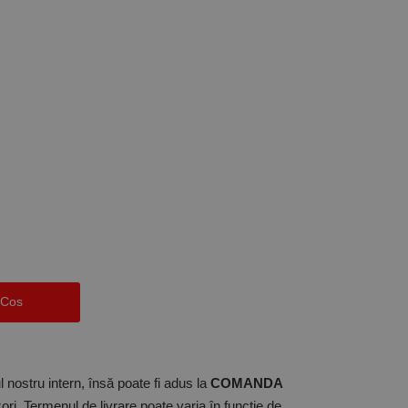
 Cos
 nostru intern, însă poate fi adus la
COMANDA
ori. Termenul de livrare poate varia în funcție de