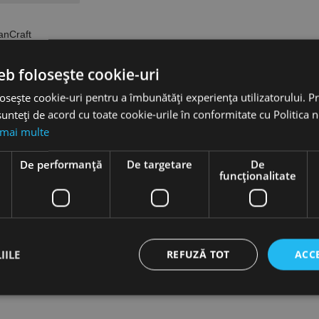
anCraft
rodusele
eb folosește cookie-uri
osește cookie-uri pentru a îmbunătăți experiența utilizatorului. Pri
unteți de acord cu toate cookie-urile în conformitate cu Politica 
 mai multe
e
De performanță
De targetare
De
funcţionalitate
IILE
REFUZĂ TOT
ACC