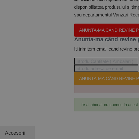
disponibilitatea produsului și ti
sau departamentul Vanzari Rocas
ANUNTA-MA CÂND REVINE 
Anunta-ma când revine 
Iti trimitem email cand revine pr
ANUNTA-MA CÂND REVINE P
Te-ai abonat cu succes la acest
Accesorii