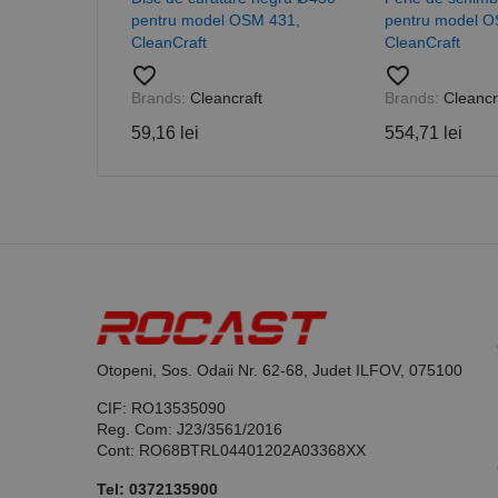
pentru model OSM 431,
pentru model O
CleanCraft
CleanCraft
_ga_DLLLWQBGGX
favorite_border
favorite_border
Brands:
Cleancraft
Brands:
Cleancr
59,16 lei
554,71 lei
Otopeni, Sos. Odaii Nr. 62-68, Judet ILFOV, 075100
CIF: RO13535090
Reg. Com: J23/3561/2016
Cont: RO68BTRL04401202A03368XX
Tel:
0372135900