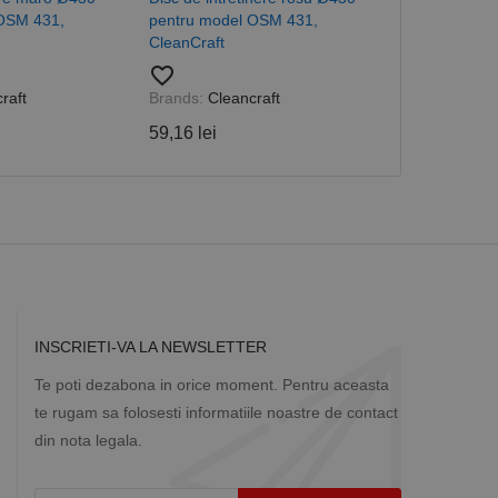
 despre vizitatori,
 OSM 431,
pentru model OSM 431,
pentru mode
CleanCraft
CleanCraft
a starea sesiunii.
favorite_border
favorite_border
raft
Brands:
Cleancraft
Brands:
Clean
59,16 lei
59,16 lei
INSCRIETI-VA LA NEWSLETTER
Te poti dezabona in orice moment. Pentru aceasta
te rugam sa folosesti informatiile noastre de contact
din nota legala.