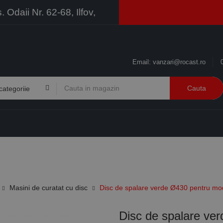
Odaii Nr. 62-68, Ilfov,
Email:
vanzari@rocast.ro
Cauta
BRANDURI
CONTACT
RESURSE
BUSINESS
Masini de curatat cu disc
Disc de spalare verde Ø430 pentru mo
Disc de spalare ve