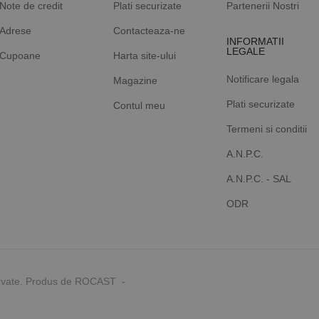
Note de credit
Plati securizate
Partenerii Nostri
Adrese
Contacteaza-ne
INFORMATII
LEGALE
Cupoane
Harta site-ului
Notificare legala
Magazine
Plati securizate
Contul meu
Termeni si conditii
A.N.P.C.
A.N.P.C. - SAL
ODR
rvate. Produs de ROCAST -