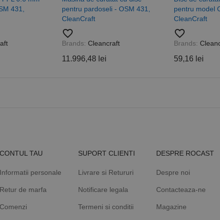
de pagină dintr-un site și este utilizat pentru a calcula datele
SM 431,
pentru pardoseli - OSM 431,
pentru model
sesiuni și campanii pentru rapoartele de analiză a site-urilor.
CleanCraft
CleanCraft
.rocast.ro
2 ani
Acest cookie este folosit de Google Analytics pentru a persist
favorite_border
favorite_border
aft
Brands:
Cleancraft
Brands:
Cleanc
11.996,48 lei
59,16 lei
CONTUL TAU
SUPORT CLIENTI
DESPRE ROCAST
Informatii personale
Livrare si Retururi
Despre noi
Retur de marfa
Notificare legala
Contacteaza-ne
Comenzi
Termeni si conditii
Magazine