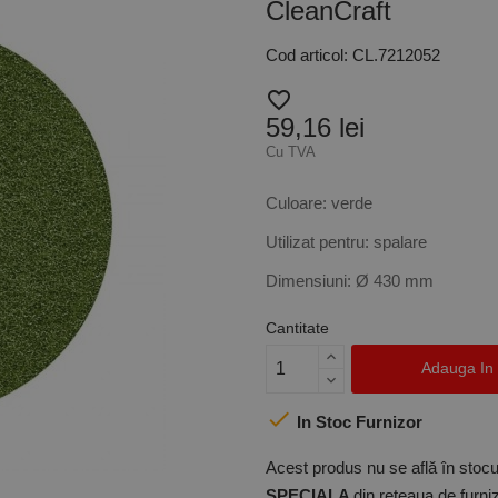
CleanCraft
Cod articol: CL.7212052
favorite_border
59,16 lei
Cu TVA
Culoare: verde
Utilizat pentru: spalare
Dimensiuni: Ø 430 mm
Cantitate
Adauga In

In Stoc Furnizor
Acest produs nu se află în stocul
SPECIALA
din rețeaua de furniz