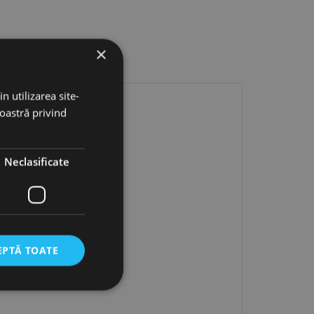
×
n utilizarea site-
noastră privind
Neclasificate
EPTĂ TOATE