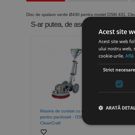
Disc de spalare verde Ø430 pentru model OSM 431, Cle
S-ar putea, de asemenea
precum P
Acest site w
Acest site web fol
ului nostru web, s
cookie-urile.
Află
Strict necesar
ARATĂ DETAL
Masina de curatat cu disc
pentru pardoseli - OSM 431,
CleanCraft
favorite_border