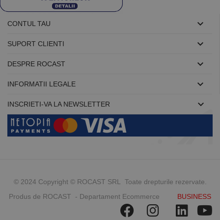
aplicații
bazate pe
limbajul PHP.

CONTUL TAU
Acesta este un
identificator
de scop

SUPORT CLIENTI
general
utilizat pentru
menținerea

DESPRE ROCAST
variabilelor de
sesiune ale
utilizatorului.

INFORMATII LEGALE
În mod
normal, este
un număr

INSCRIETI-VA LA NEWSLETTER
generat
aleatoriu,
modul în care
este utilizat
poate fi
specific site-
ului, dar un
bun exemplu
este
menținerea
stării de
© 2024 Copyright © ROCAST SRL Toate drepturile rezervate.
conectare
pentru un
Produs de ROCAST - Departament Ecommerce
BUSINESS
utilizator între
pagini.