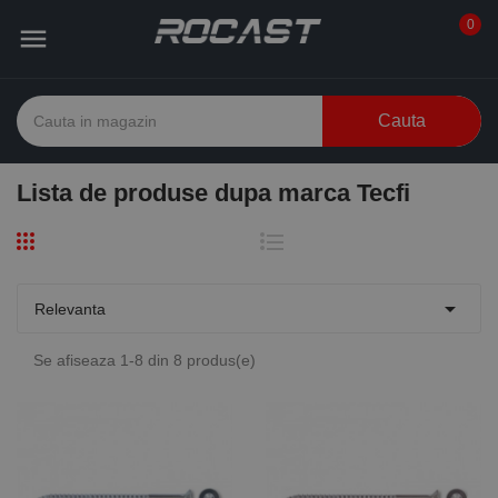
0

Cauta
Lista de produse dupa marca Tecfi

Relevanta
Se afiseaza 1-8 din 8 produs(e)