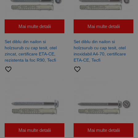
Mai multe detalii
Mai multe detalii
Set diblu din nailon si
Set diblu din nailon si
holzsurub cu cap tesit, otel
holzsurub cu cap tesit, otel
zincat, certificare ETA-CE,
inoxidabil A4-70, certificare
rezistenta la foc R90, Tecfi
ETA-CE, Tecfi
favorite_border
favorite_border
Mai multe detalii
Mai multe detalii