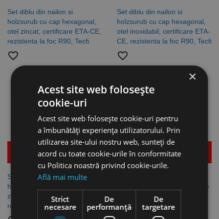
Set diblu din nailon si
Set diblu din nailon si
holzsurub cu cap hexagonal,
holzsurub cu cap hexagonal,
otel zincat, certificare ETA-CE,
otel inoxidabil, certificare ETA-
rezistenta la foc R90, Tecfi
CE, rezistenta la foc R90, Tecfi
favorite_border
favorite_border
×
Acest site web folosește
cookie-uri
Acest site web folosește cookie-uri pentru
a îmbunătăți experiența utilizatorului. Prin
utilizarea site-ului nostru web, sunteți de
Mai multe detalii
Mai multe detalii
acord cu toate cookie-urile în conformitate
cu Politica noastră privind cookie-urile.
Află mai multe
Set diblu din nailon si
Surub cu cap hexagonal, otel
holzsurub cu cap bombat, otel
zincat, omologat cu certificare
zincat, certificare ETA-CE,
ETA-CE, Tecfi
Strict
De
De
rezistenta la foc R90,Tecfi
necesare
performanță
targetare
favorite_border