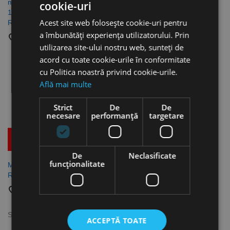
masini cu percutie, deschidere
cookie-uri
favorite_border
1.5 - 13, prindere 1-2 - 20,
Acest site web folosește cookie-uri pentru
ROHM
a îmbunătăți experiența utilizatorului. Prin
favorite_border
utilizarea site-ului nostru web, sunteți de
acord cu toate cookie-urile în conformitate
cu Politica noastră privind cookie-urile.
Află mai multe
Strict
De
De
necesare
performanță
targetare
Mai multe detalii
De
Neclasificate
funcţionalitate
Mandrina rapida de precizie,
ROHM
favorite_border
Se afiseaza 1-5 din 5 produs(e)
ACCEPTĂ TOATE