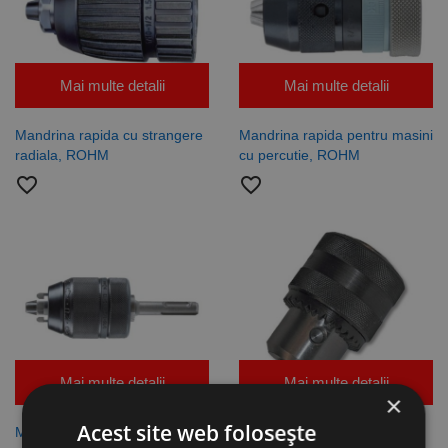
Mai multe detalii
Mai multe detalii
Mandrina rapida cu strangere
Mandrina rapida pentru masini
radiala, ROHM
cu percutie, ROHM
favorite_border
favorite_border
Mai multe detalii
Mai multe detalii
×
Acest site web folosește
Mandrina cu cheie pentru
Mandrina cu cheie, ROHM