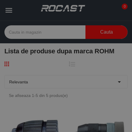
0

Cauta
Lista de produse dupa marca ROHM

Relevanta
Se afiseaza 1-5 din 5 produs(e)