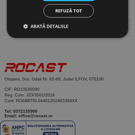
1
REFUZĂ TOT

Inapoi sus
ARATĂ DETALIILE
Strict necesare
De performanță
De targetare
De funcţionalitate
Neclasificate
Cookie-urile strict necesare permit funcționalitatea
Otopeni, Sos. Odaii Nr. 62-68, Judet ILFOV, 075100
principală a site-ului web, cum ar fi autentificarea
utilizatorului și gestionarea contului. Site-ul web nu
CIF: RO13535090
poate fi utilizat corect fără cookie-uri strict necesare.
Reg. Com: J23/3561/2016
Cont: RO68BTRL04401202A03368XX
Furnizor /
Nume
Expirare
Descriere
Domeniu
Tel:
0372135900
CookieScriptConsent
1 lună
Acest cookie
CookieScript
Email: office@rocast.ro
este utilizat
www.rocast.ro
de serviciul
Cookie-
Script.com