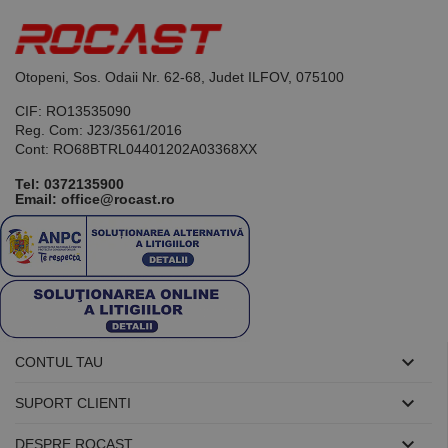
de scop
general
utilizat pentru
menținerea
variabilelor de
Otopeni, Sos. Odaii Nr. 62-68, Judet ILFOV, 075100
sesiune ale
utilizatorului.
În mod
CIF: RO13535090
normal, este
Reg. Com: J23/3561/2016
un număr
Cont: RO68BTRL04401202A03368XX
generat
aleatoriu,
modul în care
Tel:
0372135900
este utilizat
Email: office@rocast.ro
poate fi
specific site-
ului, dar un
bun exemplu
este
menținerea
stării de
conectare
pentru un
utilizator între
pagini.

CONTUL TAU

SUPORT CLIENTI
Furnizor /

DESPRE ROCAST
Nume
Expirare
Descriere