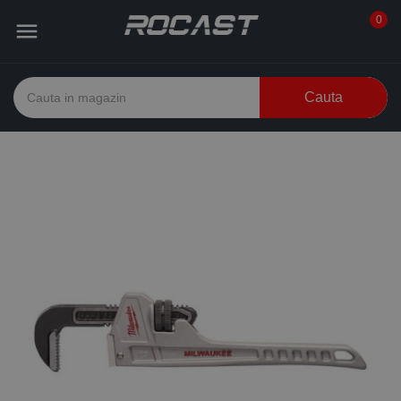
0

Cauta