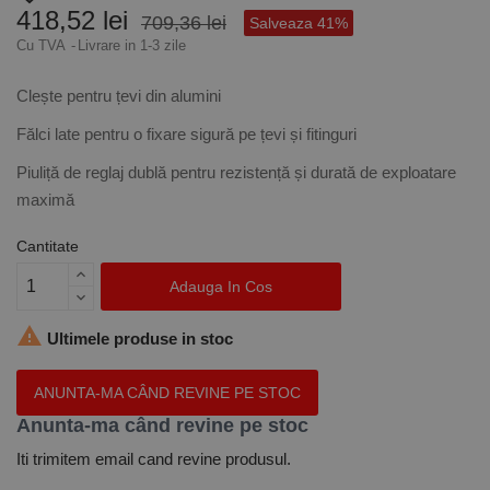
418,52 lei
709,36 lei
Salveaza 41%
Cu TVA
Livrare in 1-3 zile
Clește pentru țevi din alumini
Fălci late pentru o fixare sigură pe țevi și fitinguri
Piuliță de reglaj dublă pentru rezistență și durată de exploatare
maximă
Cantitate
Adauga In Cos

Ultimele produse in stoc
ANUNTA-MA CÂND REVINE PE STOC
Anunta-ma când revine pe stoc
Iti trimitem email cand revine produsul.