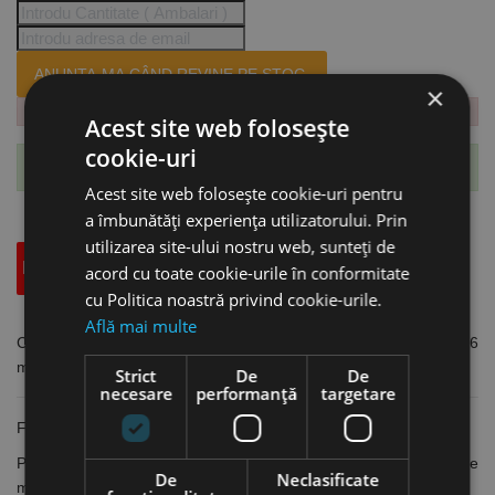
ANUNTA-MA CÂND REVINE PE STOC.
×
Acest site web folosește
cookie-uri
Te-ai abonat cu succes la acest produs.
Acest site web folosește cookie-uri pentru
a îmbunătăți experiența utilizatorului. Prin
utilizarea site-ului nostru web, sunteți de
Descriere
Specificatii Tehnice
Accesorii
acord cu toate cookie-urile în conformitate
cu Politica noastră privind cookie-urile.
Află mai multe
Cleste pentru tevi din aluminiu, lungime 600 mm, deschidere 76
mm, 2644 g, Milwaukee
Strict
De
De
necesare
performanță
targetare
Fălci late pentru o fixare sigură pe țevi și fitinguri
Piuliță de reglaj dublă pentru rezistență și durată de exploatare
De
Neclasificate
maximă