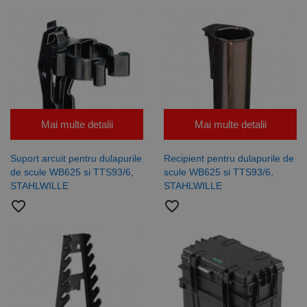
Mai multe detalii
Mai multe detalii
Suport arcuit pentru dulapurile
Recipient pentru dulapurile de
de scule WB625 si TTS93/6,
scule WB625 si TTS93/6,
STAHLWILLE
STAHLWILLE
favorite_border
favorite_border