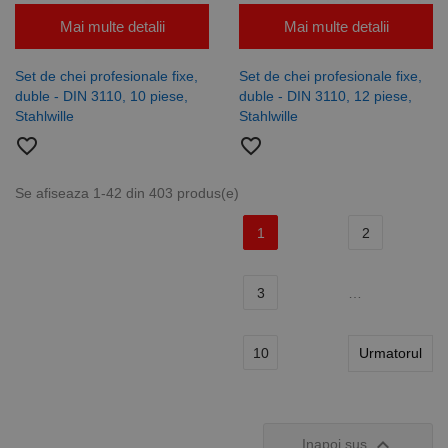
Mai multe detalii
Mai multe detalii
Set de chei profesionale fixe,
Set de chei profesionale fixe,
duble - DIN 3110, 10 piese,
duble - DIN 3110, 12 piese,
Stahlwille
Stahlwille
favorite_border
favorite_border
Se afiseaza 1-42 din 403 produs(e)
1
2
3
…
10
Urmatorul

Inapoi sus