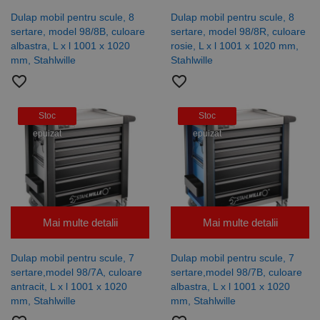
Dulap mobil pentru scule, 8
Dulap mobil pentru scule, 8
sertare, model 98/8B, culoare
sertare, model 98/8R, culoare
albastra, L x l 1001 x 1020
rosie, L x l 1001 x 1020 mm,
mm, Stahlwille
Stahlwille
favorite_border
favorite_border
Stoc
Stoc
epuizat
epuizat
Mai multe detalii
Mai multe detalii
Dulap mobil pentru scule, 7
Dulap mobil pentru scule, 7
sertare,model 98/7A, culoare
sertare,model 98/7B, culoare
antracit, L x l 1001 x 1020
albastra, L x l 1001 x 1020
mm, Stahlwille
mm, Stahlwille