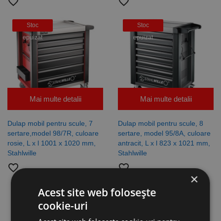
favorite_border
favorite_border
Stoc
Stoc
epuizat
epuizat
Mai multe detalii
Mai multe detalii
Dulap mobil pentru scule, 7
Dulap mobil pentru scule, 8
sertare,model 98/7R, culoare
sertare, model 95/8A, culoare
rosie, L x l 1001 x 1020 mm,
antracit, L x l 823 x 1021 mm,
Stahlwille
Stahlwille
favorite_border
favorite_border
×
Acest site web folosește
Stoc
Stoc
cookie-uri
epuizat
epuizat