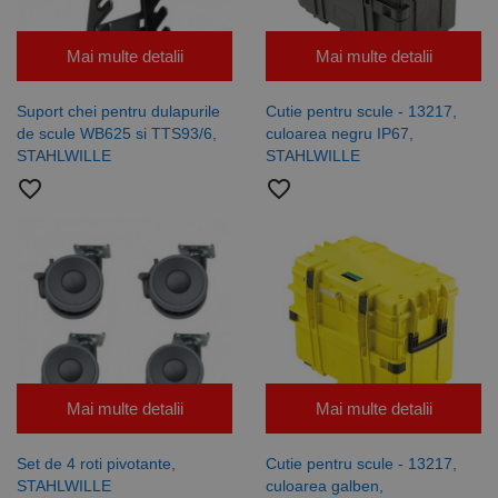
Mai multe detalii
Mai multe detalii
Suport chei pentru dulapurile
Cutie pentru scule - 13217,
de scule WB625 si TTS93/6,
culoarea negru IP67,
STAHLWILLE
STAHLWILLE
favorite_border
favorite_border
Mai multe detalii
Mai multe detalii
Set de 4 roti pivotante,
Cutie pentru scule - 13217,
STAHLWILLE
culoarea galben,