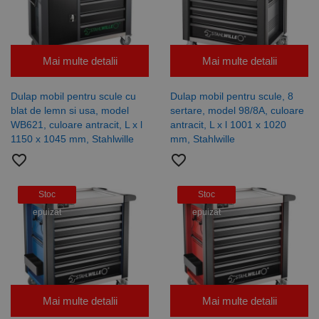
Mai multe detalii
Mai multe detalii
Dulap mobil pentru scule cu
Dulap mobil pentru scule, 8
blat de lemn si usa, model
sertare, model 98/8A, culoare
WB621, culoare antracit, L x l
antracit, L x l 1001 x 1020
1150 x 1045 mm, Stahlwille
mm, Stahlwille
favorite_border
favorite_border
Stoc
Stoc
epuizat
epuizat
Mai multe detalii
Mai multe detalii