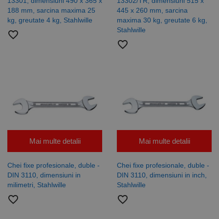
13301, dimensiuni 490 x 365 x
13302/TR, dimensiuni 515 x
pentru
188 mm, sarcina maxima 25
445 x 260 mm, sarcina
rapoartele
de analiză a
kg, greutate 4 kg, Stahlwille
maxima 30 kg, greutate 6 kg,
site-urilor.
Stahlwille
favorite_border
_ga_DLLLWQBGGX
.rocast.ro
2 ani
Acest cookie
favorite_border
este folosit
de Google
Analytics
pentru a
persista
starea
sesiunii.
Mai multe detalii
Mai multe detalii
Chei fixe profesionale, duble -
Chei fixe profesionale, duble -
DIN 3110, dimensiuni in
DIN 3110, dimensiuni in inch,
milimetri, Stahlwille
Stahlwille
favorite_border
favorite_border