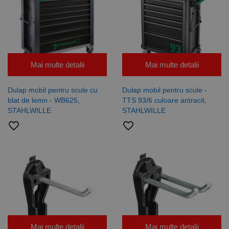
Mai multe detalii
Mai multe detalii
Dulap mobil pentru scule cu
Dulap mobil pentru scule -
blat de lemn - WB625,
TTS 93/6 culoare antracit,
STAHLWILLE
STAHLWILLE
favorite_border
favorite_border
Mai multe detalii
Mai multe detalii