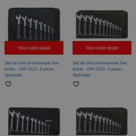
Mai multe detalii
Mai multe detalii
Set de chei profesionale fixe,
Set de chei profesionale fixe,
duble - DIN 3110, 8 piese,
duble - DIN 3110, 9 piese,
Stahlwille
Stahlwille
favorite_border
favorite_border