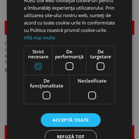
Acest site web folosește cookie-uri pentru
a îmbunătăți experiența utilizatorului. Prin
utilizarea site-ului nostru web, sunteți de
acord cu toate cookie-urile în conformitate
Mai multe detalii
Mai multe detalii
cu Politica noastră privind cookie-urile.
Află mai multe
Dulap mobil pentru scule, 8
Dulap mobil pentru scule, 8
sertare, model 95/8A, culoare
sertare, model 95/8A, culoare
Strict
De
De
albastra, L x l 823 x 1021 mm,
rosie, L x l 823 x 1021 mm,
necesare
performanță
targetare
Stahlwille
Stahlwille
favorite_border
favorite_border
De
Neclasificate
funcţionalitate
Stoc
Stoc
epuizat
epuizat
ACCEPTĂ TOATE
Mai multe detalii
Mai multe detalii
REFUZĂ TOT