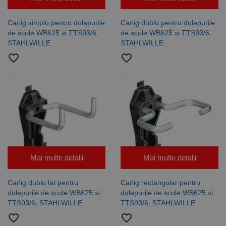
Carlig simplu pentru dulapurile
Carlig dublu pentru dulapurile
de scule WB625 si TTS93/6,
de scule WB625 si TTS93/6,
STAHLWILLE
STAHLWILLE
favorite_border
favorite_border
Mai multe detalii
Mai multe detalii
Carlig dublu lat pentru
Carlig rectangular pentru
dulapurile de scule WB625 si
dulapurile de scule WB625 si
TTS93/6, STAHLWILLE
TTS93/6, STAHLWILLE
favorite_border
favorite_border