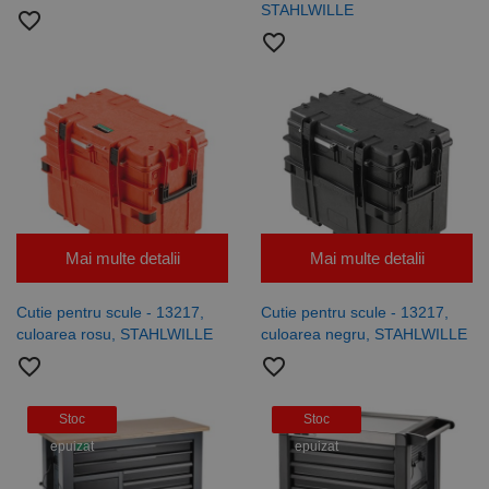
STAHLWILLE
favorite_border
favorite_border
Mai multe detalii
Mai multe detalii
Cutie pentru scule - 13217,
Cutie pentru scule - 13217,
culoarea rosu, STAHLWILLE
culoarea negru, STAHLWILLE
favorite_border
favorite_border
Stoc
Stoc
epuizat
epuizat