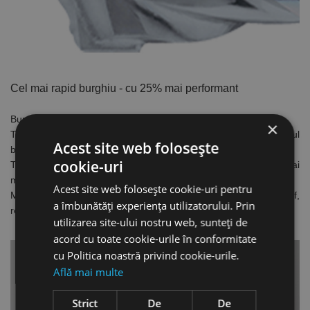
Cel mai rapid burghiu - cu 25% mai performant
Burghie cu 2 tăișuri.
×
Tăișul extins împiedică deteriorarea vârfului la contactul cu oțelul
Acest site web folosește
beton și reduce riscul blocării burghiului.
cookie-uri
Tăișul exterior subțiat asigură o frecare mai mică și o viteză mai
mare de găurire.
Acest site web folosește cookie-uri pentru
Miezul mai gros asigură un transfer de putere ridicat către vârf,
a îmbunătăți experiența utilizatorului. Prin
reduce vibrațiile și îi oferă o durabilitate maximă
utilizarea site-ului nostru web, sunteți de
acord cu toate cookie-urile în conformitate
cu Politica noastră privind cookie-urile.
Află mai multe
Strict
De
De