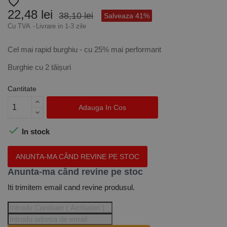
favorite_border
22,48 lei
38,10 lei
Salveaza 41%
Cu TVA
Livrare in 1-3 zile
Cel mai rapid burghiu - cu 25% mai performant
Burghie cu 2 tăișuri
Cantitate
Adauga In Cos

In stock
ANUNTA-MA CÂND REVINE PE STOC
Anunta-ma când revine pe stoc
Iti trimitem email cand revine produsul.