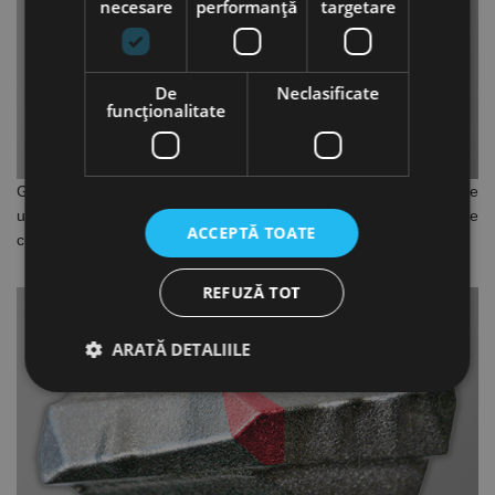
necesare
performanță
targetare
De
Neclasificate
funcţionalitate
Geometria agresivă
a vârfurilor cu 3 puncte de spargere produce
un efect de demolare prin crearea de micro-fisuri, ceea ce-l face
ACCEPTĂ TOATE
cu 25% mai rapid.
REFUZĂ TOT
ARATĂ DETALIILE
Strict necesare
De performanță
De targetare
De funcţionalitate