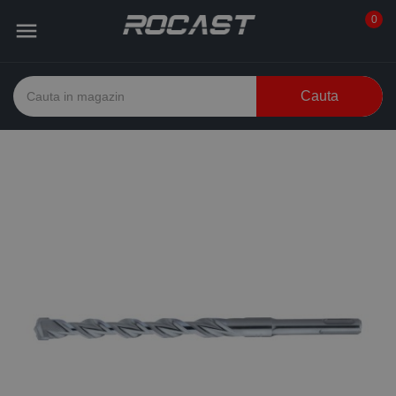
0

Cauta