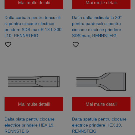
principală a site-ului web, cum ar fi autentificarea
Mai multe detalii
Mai multe detalii
utilizatorului și gestionarea contului. Site-ul web nu
poate fi utilizat corect fără cookie-uri strict necesare.
Dalta curbata pentru tencuieli
Dalta dalta inclinata la 20°
Furnizor /
Nume
Expirare
Descriere
si pentru ciocane electrice
pentru pardoseli si pentru
Domeniu
prindere SDS max R 18 L 300
ciocane electrice prindere
CookieScriptConsent
1 lună
Acest cookie
CookieScript
l 10, RENNSTEIG
SDS max, RENNSTEIG
este utilizat
www.rocast.ro
de serviciul
favorite_border
favorite_border
Cookie-
Script.com
pentru a
aminti
preferințele
de
consimțământ
ale cookie-
urilor
vizitatorilor.
Este necesar
ca bannerul
cookie
Cookie-
Mai multe detalii
Mai multe detalii
Script.com să
funcționeze
corect.
Google
Dalta plata pentru ciocane
Dalta spatula pentru ciocane
Privacy Policy
PHPSESSID
65 ani 8
Cookie
PHP.net
electrice prindere HEX 19,
electrice prindere HEX 19,
luni
generat de
www.rocast.ro
RENNSTEIG
RENNSTEIG
aplicații