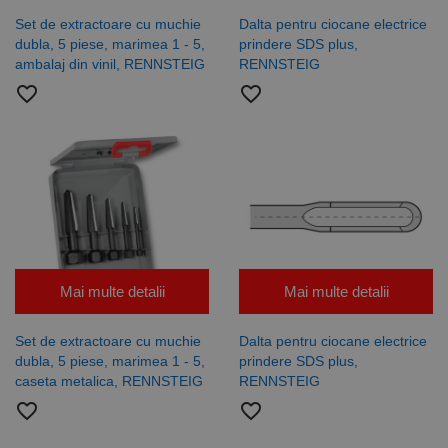
Set de extractoare cu muchie
Dalta pentru ciocane electrice
dubla, 5 piese, marimea 1 - 5,
prindere SDS plus,
ambalaj din vinil, RENNSTEIG
RENNSTEIG
favorite_border
favorite_border
Mai multe detalii
Mai multe detalii
Set de extractoare cu muchie
Dalta pentru ciocane electrice
dubla, 5 piese, marimea 1 - 5,
prindere SDS plus,
caseta metalica, RENNSTEIG
RENNSTEIG
favorite_border
favorite_border