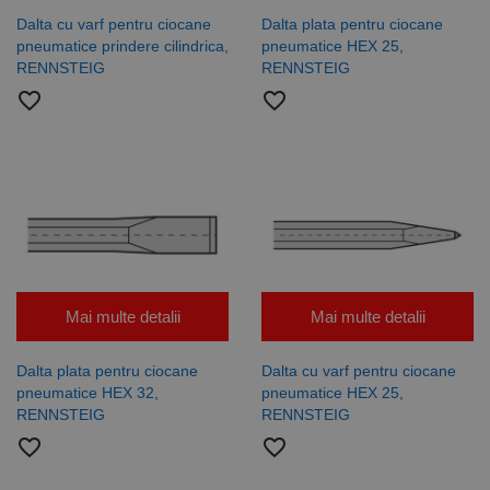
un centru
aleatoriu ca
de date
identificator
Dalta cu varf pentru ciocane
Dalta plata pentru ciocane
terță parte
de client.
pneumatice prindere cilindrica,
pneumatice HEX 25,
sau de un
Este inclus în
schimb de
fiecare
RENNSTEIG
RENNSTEIG
anunțuri.
solicitare de
favorite_border
favorite_border
pagină dintr-
un site și
este utilizat
pentru a
calcula
datele
despre
vizitatori,
sesiuni și
campanii
pentru
rapoartele
de analiză a
site-urilor.
Mai multe detalii
Mai multe detalii
_ga_DLLLWQBGGX
.rocast.ro
2 ani
Acest cookie
este folosit
de Google
Dalta plata pentru ciocane
Dalta cu varf pentru ciocane
Analytics
pentru a
pneumatice HEX 32,
pneumatice HEX 25,
persista
RENNSTEIG
RENNSTEIG
starea
sesiunii.
favorite_border
favorite_border