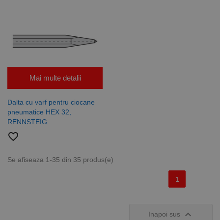
Mai multe detalii
Dalta cu varf pentru ciocane
pneumatice HEX 32,
RENNSTEIG
favorite_border
Se afiseaza 1-35 din 35 produs(e)
1

Inapoi sus