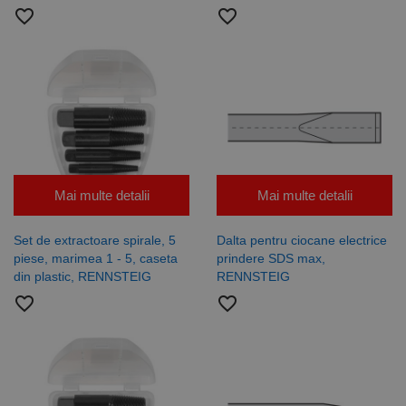
favorite_border
favorite_border
Mai multe detalii
Mai multe detalii
Set de extractoare spirale, 5
Dalta pentru ciocane electrice
piese, marimea 1 - 5, caseta
prindere SDS max,
din plastic, RENNSTEIG
RENNSTEIG
favorite_border
favorite_border