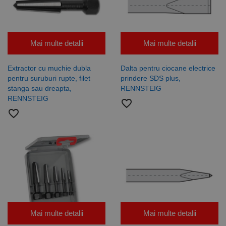
Mai multe detalii
Mai multe detalii
Extractor cu muchie dubla
Dalta pentru ciocane electrice
pentru suruburi rupte, filet
prindere SDS plus,
stanga sau dreapta,
RENNSTEIG
RENNSTEIG
favorite_border
favorite_border
Mai multe detalii
Mai multe detalii