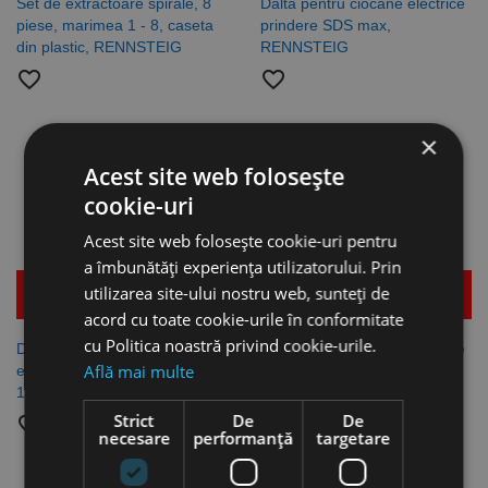
Set de extractoare spirale, 8
Dalta pentru ciocane electrice
piese, marimea 1 - 8, caseta
prindere SDS max,
din plastic, RENNSTEIG
RENNSTEIG
favorite_border
favorite_border
×
Acest site web folosește
cookie-uri
Acest site web folosește cookie-uri pentru
a îmbunătăți experiența utilizatorului. Prin
utilizarea site-ului nostru web, sunteți de
Mai multe detalii
Mai multe detalii
acord cu toate cookie-urile în conformitate
cu Politica noastră privind cookie-urile.
Dalta lata pentru ciocane
Dalta pentru ciocane electrice
Află mai multe
electrice prindere SDS max R
prindere SDS max,
18 L 350 l 115, RENNSTEIG
RENNSTEIG
Strict
De
De
favorite_border
favorite_border
necesare
performanță
targetare