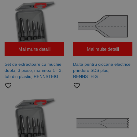
Mai multe detalii
Mai multe detalii
Set de extractoare cu muchie
Dalta pentru ciocane electrice
dubla, 3 piese, marimea 1 - 3,
prindere SDS plus,
tub din plastic, RENNSTEIG
RENNSTEIG
favorite_border
favorite_border