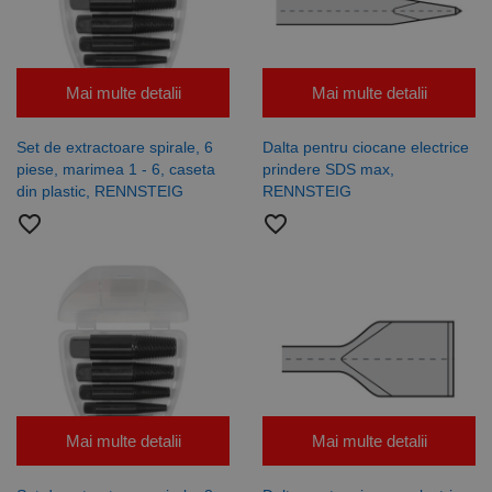
Mai multe detalii
Mai multe detalii
Set de extractoare spirale, 6
Dalta pentru ciocane electrice
piese, marimea 1 - 6, caseta
prindere SDS max,
din plastic, RENNSTEIG
RENNSTEIG
favorite_border
favorite_border
Mai multe detalii
Mai multe detalii