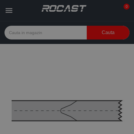
0

Cauta