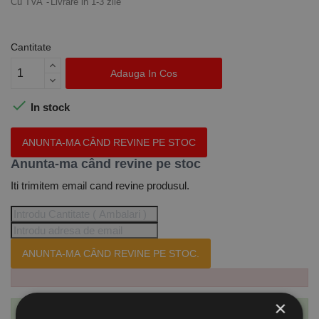
Cu TVA
Livrare in 1-3 zile
Cantitate
Adauga In Cos

In stock
ANUNTA-MA CÂND REVINE PE STOC
Anunta-ma când revine pe stoc
Iti trimitem email cand revine produsul.
ANUNTA-MA CÂND REVINE PE STOC.
×
Te-ai abonat cu succes la acest produs.