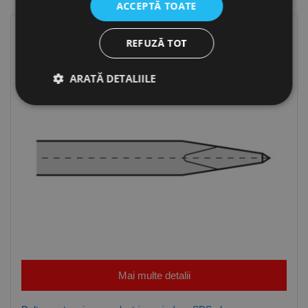
ACCEPTĂ TOATE
REFUZĂ TOT
ARATĂ DETALIILE
Strict necesare
De performanță
De targetare
De funcţionalitate
Neclasificate
Cookie-urile strict necesare permit funcționalitatea
principală a site-ului web, cum ar fi autentificarea
utilizatorului și gestionarea contului. Site-ul web nu
poate fi utilizat corect fără cookie-uri strict necesare.
Furnizor /
Nume
Expirare
Descriere
Domeniu
Mai multe detalii
CookieScriptConsent
1 lună
Acest cookie
CookieScript
este utilizat
www.rocast.ro
de serviciul