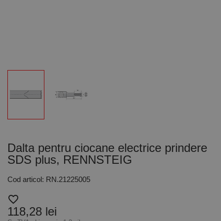
Dalta pentru ciocane electrice prindere
SDS plus, RENNSTEIG
Cod articol: RN.21225005
favorite_border
118,28 lei