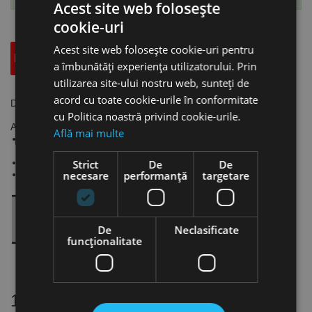
Acest site web folosește
cookie-uri
Acest site web folosește cookie-uri pentru
Descriere
Specificatii Tehnice
Accesorii
a îmbunătăți experiența utilizatorului. Prin
utilizarea site-ului nostru web, sunteți de
acord cu toate cookie-urile în conformitate
Dalta pentru ciocane electrice prindere SDS plus, RENNSTEIG
cu Politica noastră privind cookie-urile.
Aplicații:
Află mai multe
Înlăturarea cimentului din îmbinări și a mortarului de legătură
din zidărie.
Realizarea de șanţuri.
Strict
De
De
necesare
performanță
targetare
Aplicaţii universale.
De
Neclasificate
funcţionalitate
16 alte produse
in aceeasi categorie