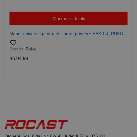
Mai multe detalii
Maner universal pentru tesitoare, prindere HEX 1-4, RUKO
favorite_border
Brands:
Ruko
95,94 lei
Otopeni, Sos. Odaii Nr. 62-68, Judet ILFOV, 075100