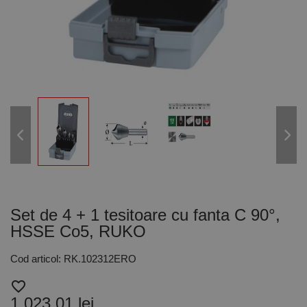
Set de 4 + 1 tesitoare cu fanta C 90°,
HSSE Co5, RUKO
Cod articol: RK.102312ERO
favorite_border
1.023,01 lei