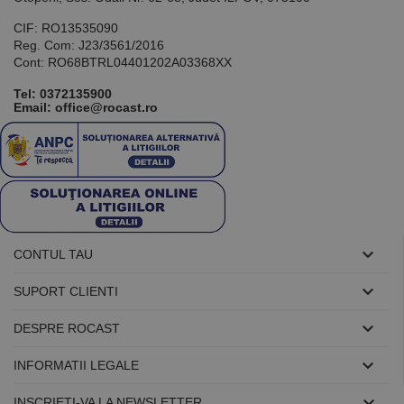
CIF: RO13535090
Reg. Com: J23/3561/2016
Cont: RO68BTRL04401202A03368XX
Tel:
0372135900
Email: office@rocast.ro

CONTUL TAU

SUPORT CLIENTI

DESPRE ROCAST

INFORMATII LEGALE

INSCRIETI-VA LA NEWSLETTER