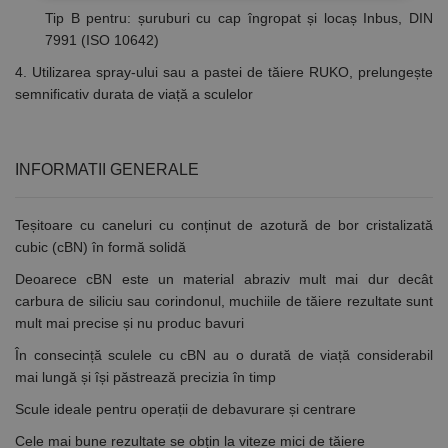
Tip B pentru: șuruburi cu cap îngropat și locaș Inbus, DIN
Strict necesare
De performanță
7991 (ISO 10642)
De targetare
De funcţionalitate
4
. Utilizarea spray-ului sau a pastei de tăiere RUKO, prelungește
Neclasificate
semnificativ durata de viață a sculelor
Cookie-urile strict necesare permit funcționalitatea
principală a site-ului web, cum ar fi autentificarea
utilizatorului și gestionarea contului. Site-ul web nu
INFORMATII GENERALE
poate fi utilizat corect fără cookie-uri strict necesare.
Furnizor /
Nume
Expirare
Descriere
Domeniu
Teșitoare cu caneluri cu conținut de azotură de bor cristalizată
cubic (cBN) în formă solidă
CookieScriptConsent
1 lună
Acest cookie
CookieScript
este utilizat
www.rocast.ro
de serviciul
Deoarece cBN este un material abraziv mult mai dur decât
Cookie-
carbura de siliciu sau corindonul, muchiile de tăiere rezultate sunt
Script.com
pentru a
mult mai precise și nu produc bavuri
aminti
preferințele
În consecință sculele cu cBN au o durată de viață considerabil
de
consimțământ
mai lungă și își păstrează precizia în timp
ale cookie-
urilor
Scule ideale pentru operații de debavurare și centrare
vizitatorilor.
Este necesar
Cele mai bune rezultate se obțin la viteze mici de tăiere
ca bannerul