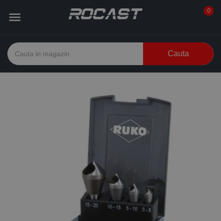
0

Cauta