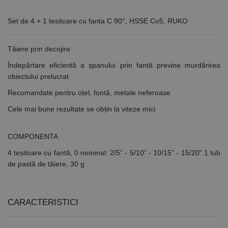
Set de 4 + 1 tesitoare cu fanta C 90°, HSSE Co5, RUKO
Tăiere prin decojire
Îndepărtare eficientă a șpanului prin fantă previne murdărirea
obiectului prelucrat
Recomandate pentru oțel, fontă, metale neferoase
Cele mai bune rezultate se obțin la viteze mici
COMPONENTA
4 teșitoare cu fantă, 0 nominal: 2/5” - 5/10” - 10/15” - 15/20” 1 tub
de pastă de tăiere, 30 g
CARACTERISTICI