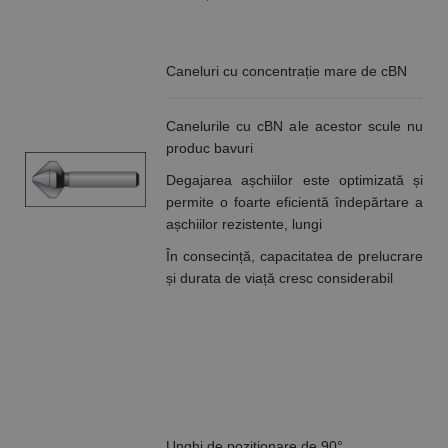
cookie
Cookie-
Script.com să
funcționeze
corect.
Caneluri cu concentrație mare de cBN
Google
Privacy Policy
PHPSESSID
65 ani 8
Cookie
PHP.net
luni
generat de
www.rocast.ro
aplicații
Canelurile cu cBN ale acestor scule nu
bazate pe
produc bavuri
limbajul PHP.
Acesta este un
Degajarea așchiilor este optimizată și
identificator
de scop
permite o foarte eficientă îndepărtare a
general
utilizat pentru
așchiilor rezistente, lungi
menținerea
variabilelor de
În consecință, capacitatea de prelucrare
sesiune ale
și durata de viață cresc considerabil
utilizatorului.
În mod
normal, este
un număr
generat
aleatoriu,
modul în care
este utilizat
poate fi
specific site-
ului, dar un
bun exemplu
Unghi de poziționare de 90°
este