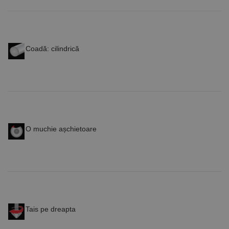
Coadă: cilindrică
O muchie așchietoare
Tais pe dreapta