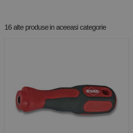
este folosit
de Google
Analytics
pentru a
persista
starea
16 alte produse
in aceeasi categorie
sesiunii.