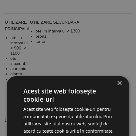
UTILIZARE
UTILIZARE SECUNDARA
PRINCIPALA
otel in intervalul < 1300
bronz
otel in
fonta
intervalul
< 900, <
1100
otel
inoxidabil
aluminiu
alama
materiale
×
plastice
Acest site web folosește
cookie-uri
Acest site web folosește cookie-uri pentru
a îmbunătăți experiența utilizatorului. Prin
UTILIZARI
utilizarea site-ului nostru web, sunteți de
acord cu toate cookie-urile în conformitate