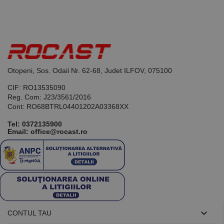
ale cookie-
urilor
vizitatorilor.
Este necesar
ca bannerul
cookie
Cookie-
Script.com să
funcționeze
corect.
Otopeni, Sos. Odaii Nr. 62-68, Judet ILFOV, 075100
Google
Privacy Policy
PHPSESSID
65 ani 8
Cookie
PHP.net
CIF: RO13535090
luni
generat de
www.rocast.ro
Reg. Com: J23/3561/2016
aplicații
bazate pe
Cont: RO68BTRL04401202A03368XX
limbajul PHP.
Acesta este un
Tel:
0372135900
identificator
Email: office@rocast.ro
de scop
general
utilizat pentru
menținerea
variabilelor de
sesiune ale
utilizatorului.
În mod
normal, este
un număr
generat
aleatoriu,

CONTUL TAU
modul în care