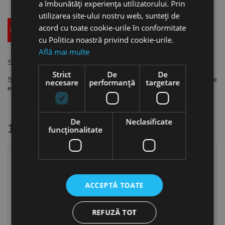
a îmbunătăți experiența utilizatorului. Prin
utilizarea site-ului nostru web, sunteți de
acord cu toate cookie-urile în conformitate
Descriere
Specificatii Tehnice
Accesorii
cu Politica noastră privind cookie-urile.
Află mai multe
Set de 3 adaptoare, Aircraft
Strict
De
De
Set de 3 adaptoare pentru bicicletă, mingi, bărci gonflabile, saltele
necesare
performanță
targetare
etc.
De
Neclasificate
16 alte produse
in aceeasi categorie
funcţionalitate
ACCEPTĂ TOATE
REFUZĂ TOT