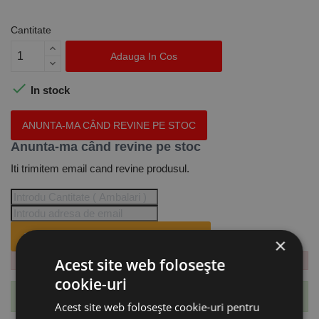
Cantitate
Adauga In Cos

In stock
ANUNTA-MA CÂND REVINE PE STOC
Anunta-ma când revine pe stoc
Iti trimitem email cand revine produsul.
ANUNTA-MA CÂND REVINE PE STOC.
×
Acest site web folosește
cookie-uri
Te-ai abonat cu succes la acest produs.
Acest site web folosește cookie-uri pentru