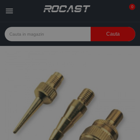
0

Cauta