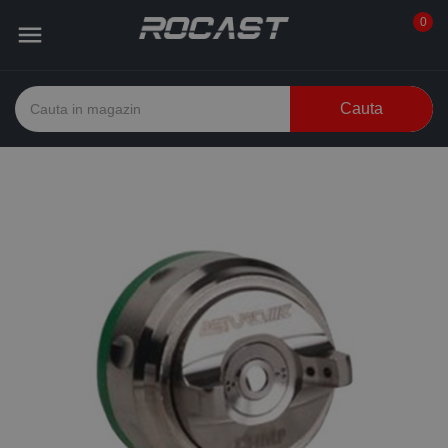
0

Cauta