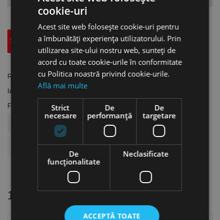
cookie-uri
Acest site web folosește cookie-uri pentru
a îmbunătăți experiența utilizatorului. Prin
Specificatii Tehnice
Accesorii
utilizarea site-ului nostru web, sunteți de
acord cu toate cookie-urile în conformitate
cu Politica noastră privind cookie-urile.
Referinta
AC.2101753
Află mai multe
In stoc
2 Produse
Fisa tehnica
Strict
De
De
necesare
performanță
targetare
COD ARTICOL
AC.2101753
BRAND
Aircraft
De
Neclasificate
funcţionalitate
16 alte produse
in aceeasi categorie
ACCEPTĂ TOATE