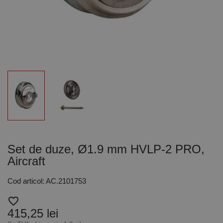
Set de duze, Ø1.9 mm HVLP-2 PRO,
Aircraft
Cod articol: AC.2101753
favorite_border
415,25 lei