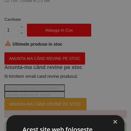
Cu TVA
Livrare in 1-3 zile
Cantitate
Adauga In Cos

Ultimele produse in stoc
ANUNTA-MA CÂND REVINE PE STOC
Anunta-ma când revine pe stoc
Iti trimitem email cand revine produsul.
ANUNTA-MA CÂND REVINE PE STOC.
×
Acest site web folosește
Te-ai abonat cu succes la acest produs.