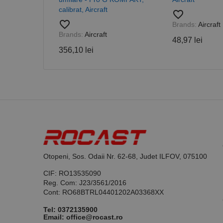
calibrat, Aircraft
favorite_border
favorite_border
Brands:
Aircraft
Brands:
Aircraft
48,97 lei
Nume
356,10 lei
PrestaShop-[abcdef
Nume
Furnizor /
Nume
Domeniu
sib_cuid
_ga
uuid
MediaMat
sibautoma
_ga_DLLLWQBGGX
Otopeni, Sos. Odaii Nr. 62-68, Judet ILFOV, 075100
CIF: RO13535090
Reg. Com: J23/3561/2016
Cont: RO68BTRL04401202A03368XX
Tel:
0372135900
Email: office@rocast.ro