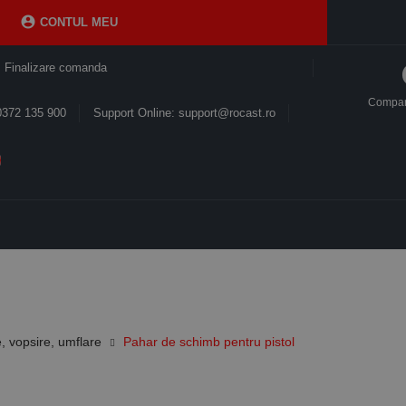

CONTUL MEU
Finalizare comanda
Compa
0372 135 900
Support Online: support@rocast.ro
e, vopsire, umflare
Pahar de schimb pentru pistol