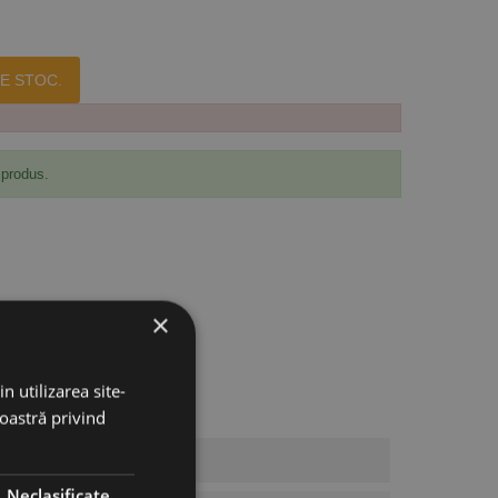
E STOC.
 produs.
×
n utilizarea site-
noastră privind
Neclasificate