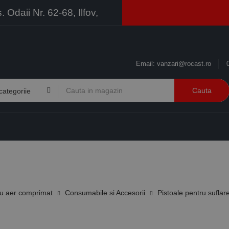
Odaii Nr. 62-68, Ilfov,
Email:
vanzari@rocast.ro
Cauta
BRANDURI
CONTACT
RESURSE
BUSINESS
u aer comprimat
Consumabile si Accesorii
Pistoale pentru suflar