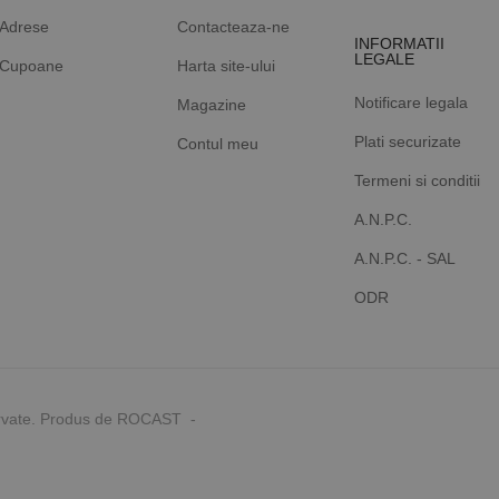
Adrese
Contacteaza-ne
INFORMATII
LEGALE
Cupoane
Harta site-ului
Notificare legala
Magazine
Plati securizate
Contul meu
Termeni si conditii
A.N.P.C.
A.N.P.C. - SAL
ODR
rvate. Produs de ROCAST -