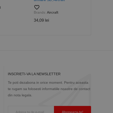
 site-ului, dar un bun
favorite_border
 utilizator între
favorite_border
t
Brands:
Aircra
Brands:
Aircraft
29,12 lei
34,09 lei
Descriere
ă prin colectarea
ics - care este o
b de date privind
i frecvent utilizat.
rță parte sau de un
rin atribuirea unui
în fiecare solicitare
 despre vizitatori,
a starea sesiunii.
INSCRIETI-VA LA NEWSLETTER
Te poti dezabona in orice moment. Pentru aceasta
te rugam sa folosesti informatiile noastre de contact
din nota legala.