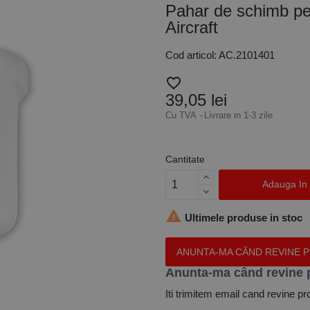
Pahar de schimb pen
Aircraft
Cod articol: AC.2101401
favorite_border
39,05 lei
Cu TVA
Livrare in 1-3 zile
Cantitate
Adauga In

Ultimele produse in stoc
ANUNTA-MA CÂND REVINE 
Anunta-ma când revine 
Iti trimitem email cand revine pr