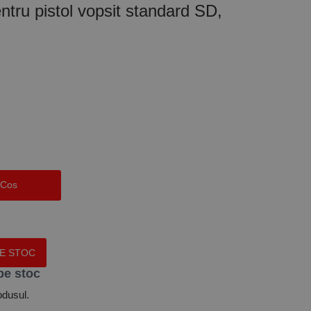
tru pistol vopsit standard SD,
 Cos
PE STOC
pe stoc
odusul.