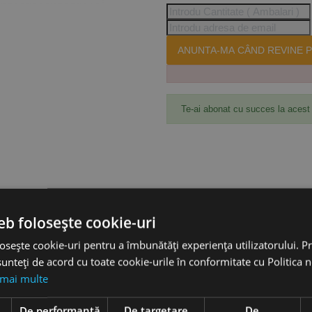
ANUNTA-MA CÂND REVINE P
Te-ai abonat cu succes la acest
eb folosește cookie-uri
osește cookie-uri pentru a îmbunătăți experiența utilizatorului. Pri
unteți de acord cu toate cookie-urile în conformitate cu Politica 
 mai multe
AC.2101401
e
De performanță
De targetare
De