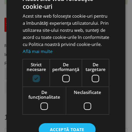
cookie-uri
Acest site web folosește cookie-uri pentru
a îmbunătăți experiența utilizatorului. Prin
Specificatii Tehnice
Accesorii
utilizarea site-ului nostru web, sunteți de
acord cu toate cookie-urile în conformitate
cu Politica noastră privind cookie-urile.
Referinta
AC.2101265
Află mai multe
In stoc
1 Obiect
Fisa tehnica
Strict
De
De
necesare
performanță
targetare
COD ARTICOL
AC.2101265
BRAND
Aircraft
De
Neclasificate
funcţionalitate
16 alte produse
in aceeasi categorie
ACCEPTĂ TOATE