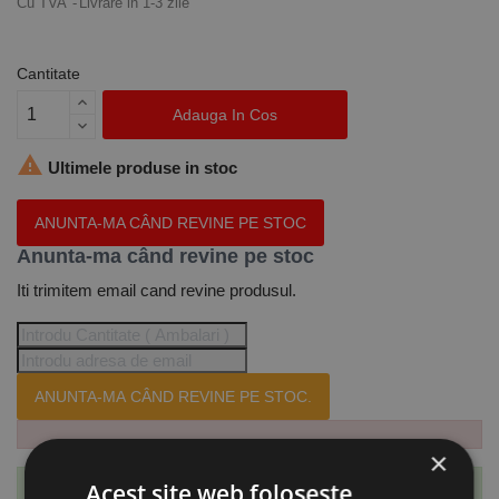
Cu TVA
Livrare in 1-3 zile
Cantitate
Adauga In Cos

Ultimele produse in stoc
ANUNTA-MA CÂND REVINE PE STOC
Anunta-ma când revine pe stoc
Iti trimitem email cand revine produsul.
ANUNTA-MA CÂND REVINE PE STOC.
×
Acest site web folosește
Te-ai abonat cu succes la acest produs.