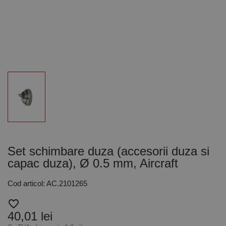
Set schimbare duza (accesorii duza si
capac duza), Ø 0.5 mm, Aircraft
Cod articol: AC.2101265
favorite_border
40,01 lei