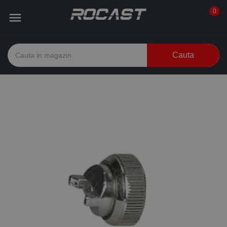
0

Cauta