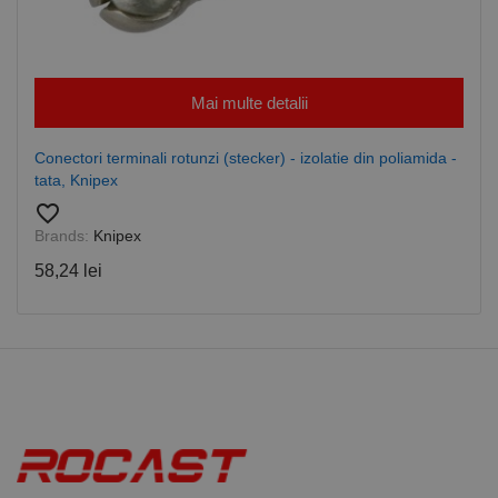
este folosit
de Google
Analytics
pentru a
persista
starea
Mai multe detalii
sesiunii.
Conectori terminali rotunzi (stecker) - izolatie din poliamida -
tata, Knipex
favorite_border
Brands:
Knipex
58,24 lei