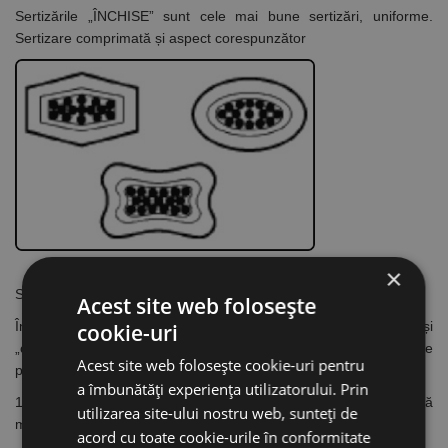
Sertizările „ÎNCHISE”
sunt cele mai bune sertizări, uniforme.
Sertizare comprimată și aspect corespunzător
×
SUCCESIUNEA DE LUCRU LA SERTIZARE:
Acest site web folosește
În cele ce urmează vom folosi termenele de „conductor” și
cookie-uri
„conector” pentru toate tipurile din aceste două categorii de
Acest site web folosește cookie-uri pentru
produse.
a îmbunătăți experiența utilizatorului. Prin
1. Alege conectorul potrivit pentru conductorul respectiv. Verifică
utilizarea site-ului nostru web, sunteți de
marcajele!
acord cu toate cookie-urile în conformitate