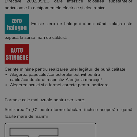
Directivei 2002/95/EC care interzice folosirea substanțelor
periculoase în echipamentele electrice și electronice
Emisie zero de halogeni atunci când izolația este
expusă la surse mari de căldură
Cerințe minime pentru realizarea unei legături de bună calitate:
Alegerea papucului/conectorului potrivit pentru
cablul/conductorul respectiv. Atenție la marcaje!
Alegerea sculei și a formei corecte pentru sertizare.
Formele cele mai uzuale pentru sertizare:
Sertizarea în „C”
pentru forme tubulare închise acoperă o gamă
foarte mare de mărimi