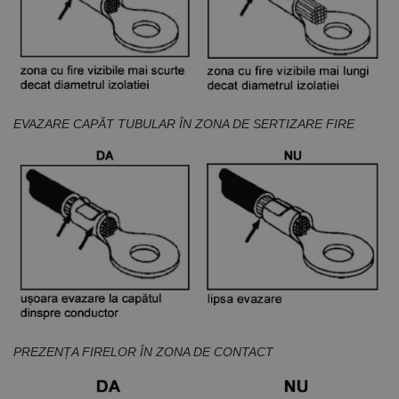
ca bannerul
cookie
Cookie-
Script.com să
funcționeze
corect.
Google
Privacy Policy
PHPSESSID
65 ani 8
Cookie
PHP.net
luni
generat de
www.rocast.ro
aplicații
EVAZARE CAPĂT TUBULAR ÎN ZONA DE SERTIZARE FIRE
bazate pe
limbajul PHP.
Acesta este un
identificator
de scop
general
utilizat pentru
menținerea
variabilelor de
sesiune ale
utilizatorului.
În mod
normal, este
un număr
generat
aleatoriu,
modul în care
este utilizat
PREZENȚA FIRELOR ÎN ZONA DE CONTACT
poate fi
specific site-
ului, dar un
bun exemplu