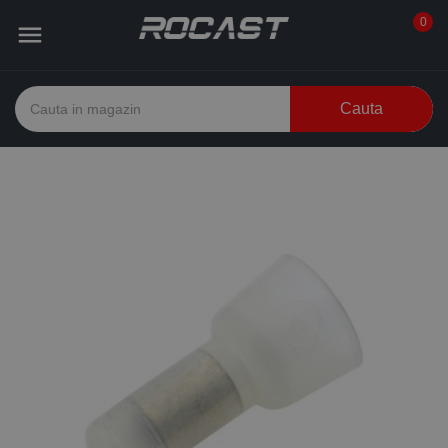
0

Cauta