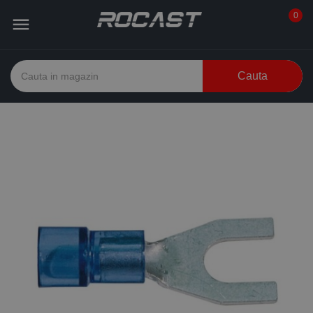
0

Cauta