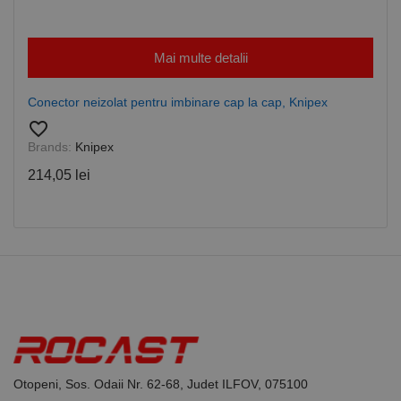
de Google
Analytics
pentru a
persista
Mai multe detalii
starea
sesiunii.
Conector neizolat pentru imbinare cap la cap, Knipex
favorite_border
Brands:
Knipex
214,05 lei
Otopeni, Sos. Odaii Nr. 62-68, Judet ILFOV, 075100