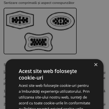
Sertizare comprimată și aspect corespunzător
×
SUCCESIUNEA DE LUCRU LA SERTIZARE:
Acest site web folosește
În cele ce urmează vom folosi termenele de „conductor” și
cookie-uri
„conector” pentru toate tipurile din aceste două categorii de
produse.
Acest site web folosește cookie-uri pentru
a îmbunătăți experiența utilizatorului. Prin
1. Alege conectorul potrivit pentru conductorul respectiv. Verifică
marcajele!
utilizarea site-ului nostru web, sunteți de
acord cu toate cookie-urile în conformitate
2. Alege uneltele și sculele compatibile cu conductorul și
cu Politica noastră privind cookie-urile.