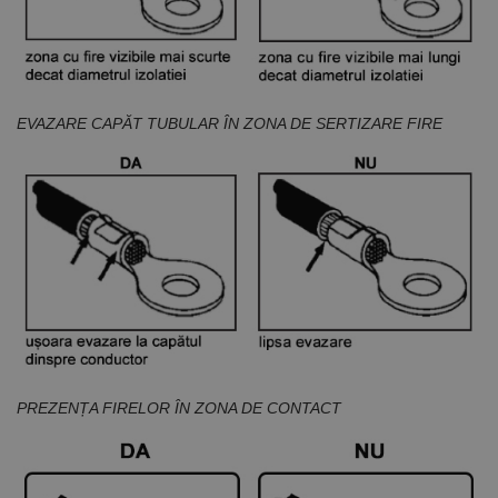
cookie
Cookie-
Script.com să
funcționeze
corect.
Google
Privacy Policy
PHPSESSID
65 ani 8
Cookie
PHP.net
luni
generat de
www.rocast.ro
EVAZARE CAPĂT TUBULAR ÎN ZONA DE SERTIZARE FIRE
aplicații
bazate pe
limbajul PHP.
Acesta este un
identificator
de scop
general
utilizat pentru
menținerea
variabilelor de
sesiune ale
utilizatorului.
În mod
normal, este
un număr
generat
aleatoriu,
modul în care
PREZENȚA FIRELOR ÎN ZONA DE CONTACT
este utilizat
poate fi
specific site-
ului, dar un
bun exemplu
este