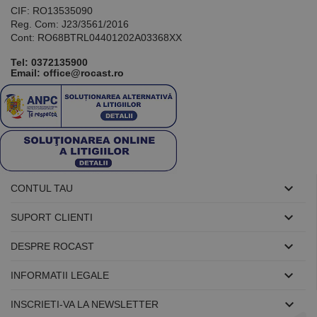
CIF: RO13535090
Reg. Com: J23/3561/2016
Cont: RO68BTRL04401202A03368XX
Tel:
0372135900
Email: office@rocast.ro

CONTUL TAU

SUPORT CLIENTI

DESPRE ROCAST

INFORMATII LEGALE

INSCRIETI-VA LA NEWSLETTER