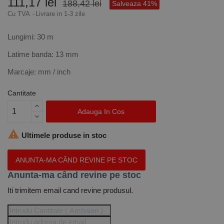
111,17 lei
188,42 lei
Salveaza 41%
Cu TVA
Livrare in 1-3 zile
Lungimi: 30 m
Latime banda: 13 mm
Marcaje: mm / inch
Cantitate
Adauga In Cos

Ultimele produse in stoc
ANUNTA-MA CÂND REVINE PE STOC
Anunta-ma când revine pe stoc
Iti trimitem email cand revine produsul.