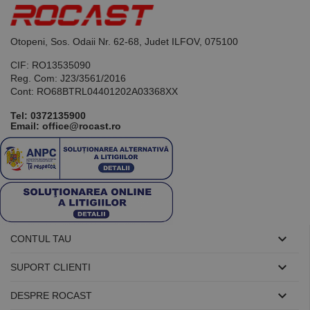
de scop
general
utilizat pentru
menținerea
variabilelor de
Otopeni, Sos. Odaii Nr. 62-68, Judet ILFOV, 075100
sesiune ale
utilizatorului.
CIF: RO13535090
În mod
Reg. Com: J23/3561/2016
normal, este
un număr
Cont: RO68BTRL04401202A03368XX
generat
aleatoriu,
Tel:
0372135900
modul în care
Email: office@rocast.ro
este utilizat
poate fi
specific site-
ului, dar un
bun exemplu
este
menținerea
stării de
conectare
pentru un
utilizator între
pagini.

CONTUL TAU

SUPORT CLIENTI

DESPRE ROCAST
Furnizor /
Nume
Expirare
Descriere
Domeniu