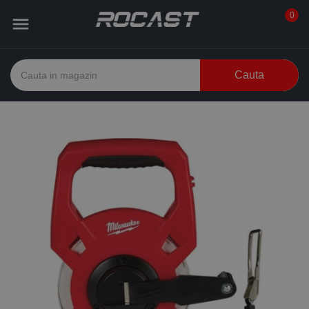
0

Cauta