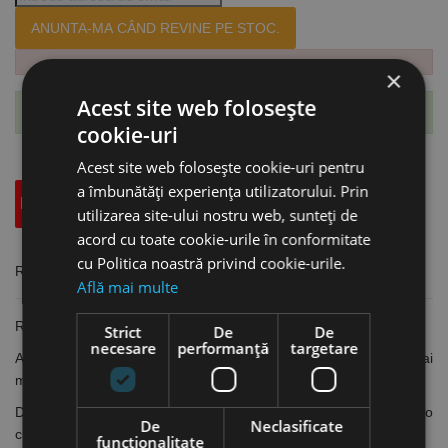
ANUNTA-MA CÂND REVINE PE STOC.
×
Acest site web folosește
Te-ai abonat cu succes la acest produs.
cookie-uri
Acest site web folosește cookie-uri pentru
a îmbunătăți experiența utilizatorului. Prin
Descriere
Specificatii Tehnice
Accesorii
utilizarea site-ului nostru web, sunteți de
acord cu toate cookie-urile în conformitate
cu Politica noastră privind cookie-urile.
Rulete cu banda lunga din fibra de sticla, Milwaukee
Află mai multe
Ruletă ușoară datorită benzii cu fibră de sticlă
Strict
De
De
necesare
performanță
targetare
Angrenaj planetar 3:1 pentru o durată de exploatare de 10x mai
mare și o rebobinare ușoară
Dispozitiv de îndepărtare a reziduurilor, menține banda curată și o
De
Neclasificate
curăță de materiale abrazive
funcţionalitate