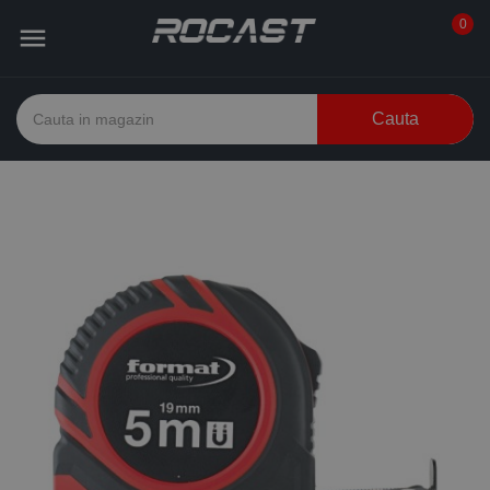
0

Cauta