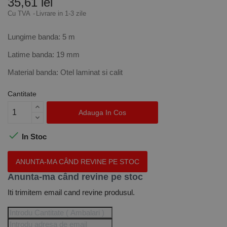
35,61 lei
Cu TVA
Livrare in 1-3 zile
Lungime banda: 5 m
Latime banda: 19 mm
Material banda: Otel laminat si calit
Cantitate
Adauga In Cos

In Stoc
ANUNTA-MA CÂND REVINE PE STOC
Anunta-ma când revine pe stoc
Iti trimitem email cand revine produsul.