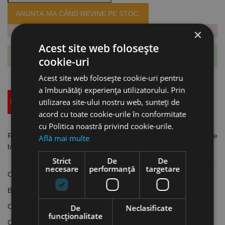
ANUNTA-MA CÂND REVINE PE STOC.
×
Acest site web folosește
Te-ai abonat cu succes la acest produs.
cookie-uri
Acest site web folosește cookie-uri pentru
a îmbunătăți experiența utilizatorului. Prin
utilizarea site-ului nostru web, sunteți de
Descriere
Specificatii Tehnice
Accesorii
acord cu toate cookie-urile în conformitate
cu Politica noastră privind cookie-urile.
Ruleta de buzunar cu banda din otel de arc, cu magnet, lungime
Află mai multe
banda 5m, latime banda 19 mm, Format
Strict
De
De
necesare
performanță
targetare
Cu magnet la capăt
Bandă din oțel laminat și călit cu gradație în mm
Carcasă din plastic ABS, rezistentă la impact
De
Neclasificate
funcţionalitate
Ca protecție la uzură, banda este acoperită cu lac transparent