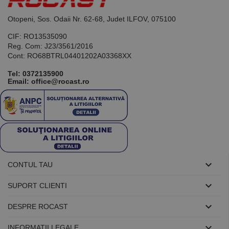
general
utilizat pentru
menținerea
Otopeni, Sos. Odaii Nr. 62-68, Judet ILFOV, 075100
variabilelor de
sesiune ale
CIF: RO13535090
utilizatorului.
În mod
Reg. Com: J23/3561/2016
normal, este
Cont: RO68BTRL04401202A03368XX
un număr
generat
Tel:
0372135900
aleatoriu,
Email: office@rocast.ro
modul în care
este utilizat
poate fi
specific site-
ului, dar un
bun exemplu
este
menținerea
stării de
conectare
pentru un
utilizator între

CONTUL TAU
pagini.

SUPORT CLIENTI

DESPRE ROCAST
Furnizor /
Nume
Expirare
Descriere
Domeniu

INFORMATII LEGALE