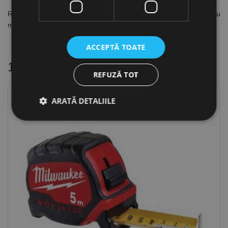
Retragerea automată a benzii cu buton de oprire, capăt pentru
măsurare la interior și exterior
ACCEPTĂ TOATE
16 alte produse
in aceeasi categorie
REFUZĂ TOT
ARATĂ DETALIILE
Stoc epuizat
Strict necesare
De performanță
De targetare
De funcţionalitate
Neclasificate
Cookie-urile strict necesare permit funcționalitatea
principală a site-ului web, cum ar fi autentificarea
utilizatorului și gestionarea contului. Site-ul web nu
poate fi utilizat corect fără cookie-uri strict necesare.