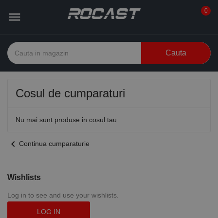
0

Cauta
Cosul de cumparaturi
Nu mai sunt produse in cosul tau
chevron_left
Continua cumparaturie
Wishlists
Log in to see and use your wishlists.
LOG IN