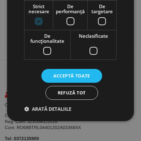
Strict
De
De
0,00 lei
Total (inclusiv TVA)
necesare
performanță
targetare
FINALIZARE COMANDA
De
Neclasificate
funcţionalitate
ACCEPTĂ TOATE
REFUZĂ TOT
Otopeni, Sos. Odaii Nr. 62-68, Judet ILFOV, 075100
ARATĂ DETALIILE
CIF: RO13535090
Reg. Com: J23/3561/2016
Cont: RO68BTRL04401202A03368XX
Strict necesare
De performanță
Tel:
0372135900