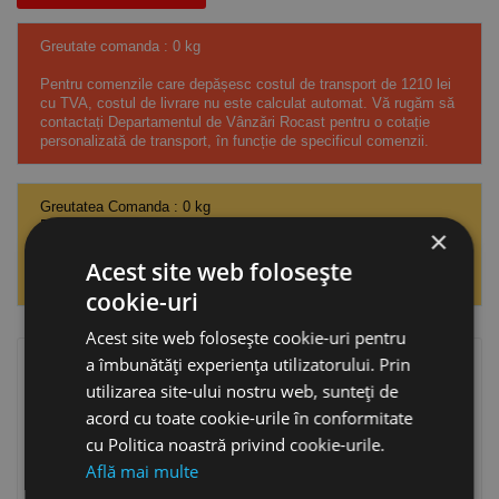
Greutate comanda : 0 kg
Pentru comenzile care depășesc costul de transport de 1210 lei
cu TVA, costul de livrare nu este calculat automat. Vă rugăm să
contactați Departamentul de Vânzări Rocast pentru o cotație
personalizată de transport, în funcție de specificul comenzii.
Greutatea Comanda : 0 kg
Pentru comenzile care depășesc costul de transport de 1210 lei
×
cu TVA, costul de livrare nu este calculat automat. Vă rugăm să
contactați departamentul de vânzări Rocast pentru o cotație
Acest site web folosește
personalizată de transport, în funcție de specificul comenzii.
cookie-uri
Acest site web folosește cookie-uri pentru
a îmbunătăți experiența utilizatorului. Prin
Creează un cont și alătură-te programului nostru de
utilizarea site-ului nostru web, sunteți de
reduceri cumulative. Achizitioneaza de minim
20.000,00 lei
acord cu toate cookie-urile în conformitate
si obtine
2.00%
discount.
cu Politica noastră privind cookie-urile.
Află mai multe
0 articole
0,00 lei