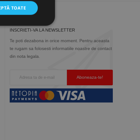
EPTĂ TOATE
INSCRIETI-VA LA NEWSLETTER
icate
Te poti dezabona in orice moment. Pentru aceasta
te rugam sa folosesti informatiile noastre de contact
torului și gestionarea
din nota legala.
com pentru a aminti
orilor. Este necesar
corect.
cesta este un
ea variabilelor de
măr generat
 site-ului, dar un bun
 utilizator între
Descriere