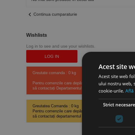
chevron_left
Continua cumparaturie
Wishlists
Log in to see and use your wishlists.
LOG IN
Acest site w
Greutate comanda : 0 kg
Acest site web fol
ului nostru web, s
Pentru comenzile care depășesc costul de transport de 121
să contactați Departamentul de Vânzări Rocast pentru o cot
cookie-urile.
Află
Strict necesar
Greutatea Comanda : 0 kg
Pentru comenzile care depășesc costul de transport de 121
să contactați departamentul de vânzări Rocast pentru o cota