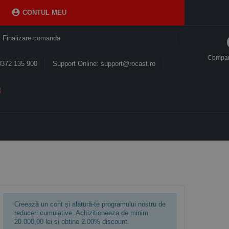

CONTUL MEU
Finalizare comanda
Compa
0372 135 900
Support Online: support@rocast.ro
Creează un cont și alătură-te programului nostru de
reduceri cumulative. Achizitioneaza de minim
20.000,00 lei
si obtine
2.00%
discount.