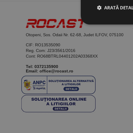
ARATĂ DETAL
Otopeni, Sos. Odaii Nr. 62-68, Judet ILFOV, 075100
Stri
CIF: RO13535090
Cookie-urile strict ne
Reg. Com: J23/3561/2016
contului. Site-ul web 
Cont: RO68BTRL04401202A03368XX
Nume
Tel:
0372135900
Email: office@rocast.ro
CookieScriptConse
PHPSESSID
Nume