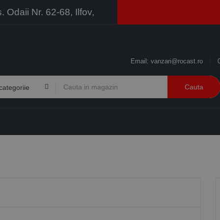
Odaii Nr. 62-68, Ilfov,
Email:
vanzari@rocast.ro
Cauta
BRANDURI
CONTACT
RESURSE
BUSINESS