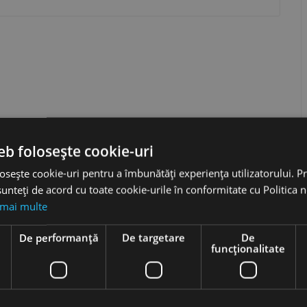
eb folosește cookie-uri
osește cookie-uri pentru a îmbunătăți experiența utilizatorului. Pri
unteți de acord cu toate cookie-urile în conformitate cu Politica 
0 lei cu TVA, costul de livrare nu este calculat automat. Vă rugăm
ație personalizată de transport, în funcție de specificul comenzii.
 mai multe
e
De performanță
De targetare
De
funcţionalitate
0 lei cu TVA, costul de livrare nu este calculat automat. Vă rugăm
ție personalizată de transport, în funcție de specificul comenzii.