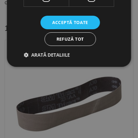
Granulatie 60
ACCEPTĂ TOATE
16 alte produse
in aceeasi categorie
REFUZĂ TOT
ARATĂ DETALIILE
Strict necesare
De performanță
De targetare
De funcţionalitate
Neclasificate
Cookie-urile strict necesare permit funcționalitatea
principală a site-ului web, cum ar fi autentificarea
utilizatorului și gestionarea contului. Site-ul web nu
poate fi utilizat corect fără cookie-uri strict necesare.
Furnizor /
Nume
Expirare
Descriere
Domeniu