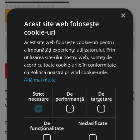
×
ANUNTA-MA CÂND REVINE PE STOC.
Acest site web folosește
cookie-uri
Acest site web folosește cookie-uri pentru
Te-ai abonat cu succes la acest produs.
a îmbunătăți experiența utilizatorului. Prin
utilizarea site-ului nostru web, sunteți de
acord cu toate cookie-urile în conformitate
Descriere
Specificatii Tehnice
Accesorii
cu Politica noastră privind cookie-urile.
Află mai multe
Set de 10 benzi abrazive pentru slefuit inox, 75 x 2000 mm,
Strict
De
De
necesare
performanță
targetare
suport pe panza, granulatie 60 pentru masina MBSM 75,
MetallKraft
De
Neclasificate
Dimensiuni banda: 75 x 2000 mm
funcţionalitate
Pentru masina de slefuit MBSM 75