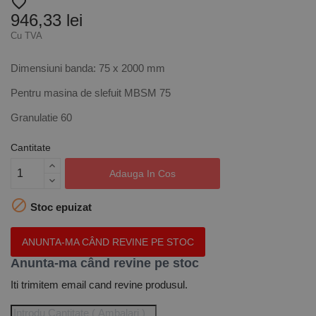
favorite_border
946,33 lei
Cu TVA
Dimensiuni banda: 75 x 2000 mm
Pentru masina de slefuit MBSM 75
Granulatie 60
Cantitate
Adauga In Cos

Stoc epuizat
ANUNTA-MA CÂND REVINE PE STOC
Anunta-ma când revine pe stoc
Iti trimitem email cand revine produsul.