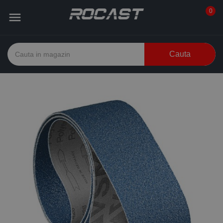
0

Cauta