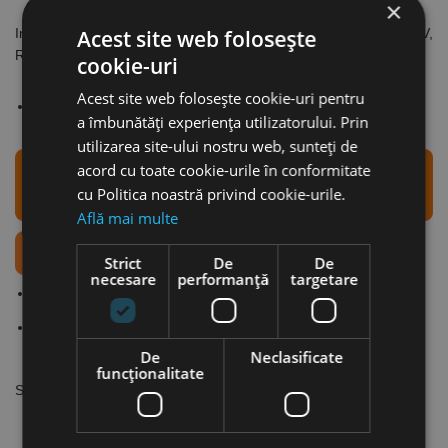
×
Acest site web folosește
Interfata de prindere pentru disc suport pentru KSF 15V, RH 15 V,
RHODIUS
cookie-uri
Acest site web folosește cookie-uri pentru
Se foloseste cu: masina de slefuit orbitala
a îmbunătăți experiența utilizatorului. Prin
utilizarea site-ului nostru web, sunteți de
acord cu toate cookie-urile în conformitate
cu Politica noastră privind cookie-urile.
Află mai multe
Strict
De
De
necesare
performanță
targetare
Produse recomandate profesioniștilor, oferă maximum de
siguranță și confort în exploatare.
Raport optim preț / performanță.
De
Neclasificate
funcţionalitate
Suport din poliuretan cu orificii. Pentru KSF 15 V.