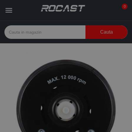
0

Cauta