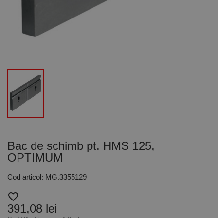
Bac de schimb pt. HMS 125,
OPTIMUM
Cod articol: MG.3355129
favorite_border
391,08 lei