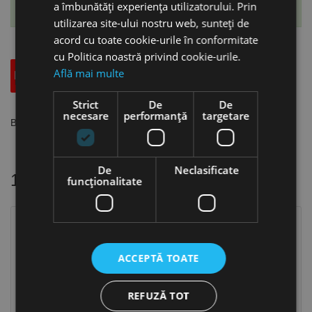
a îmbunătăți experiența utilizatorului. Prin
Te-ai abonat cu succes la acest produs.
utilizarea site-ului nostru web, sunteți de
acord cu toate cookie-urile în conformitate
cu Politica noastră privind cookie-urile.
Află mai multe
Descriere
Specificatii Tehnice
Accesorii
Strict
De
De
necesare
performanță
targetare
Bac de schimb pentru
menghina hidraulica HMS 125
De
Neclasificate
16 alte produse
in aceeasi categorie
funcţionalitate
ACCEPTĂ TOATE
REFUZĂ TOT