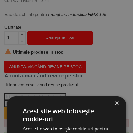
Cu TVA
Livrare in 1-3 zile
Bac de schimb pentru
menghina hidraulica HMS 125
Cantitate
Adauga In Cos

Ultimele produse in stoc
ANUNTA-MA CÂND REVINE PE STOC
Anunta-ma când revine pe stoc
Iti trimitem email cand revine produsul.
×
Acest site web folosește
ANUNTA-MA CÂND REVINE PE STOC.
cookie-uri
Acest site web folosește cookie-uri pentru