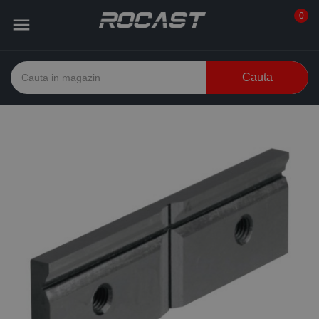
0

Cauta