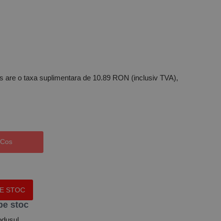
s are o taxa suplimentara de 10.89 RON (inclusiv TVA),
 Cos
PE STOC
pe stoc
odusul.