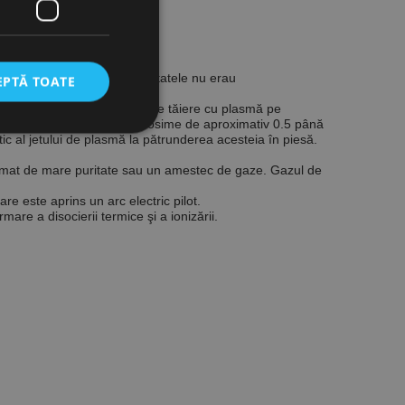
ădeau rezultat sau dacă rezultatele nu erau
EPTĂ TOATE
oltarea tehnică a procedurii de tăiere cu plasmă pe
n cazul unor piese subţiri (grosime de aproximativ 0.5 până
tic al jetului de plasmă la pătrunderea acesteia în piesă.
mprimat de mare puritate sau un amestec de gaze. Gazul de
icate
re este aprins un arc electric pilot.
torului și gestionarea
are a disocierii termice şi a ionizării.
com pentru a aminti
orilor. Este necesar
corect.
cesta este un
ea variabilelor de
măr generat
 site-ului, dar un bun
 utilizator între