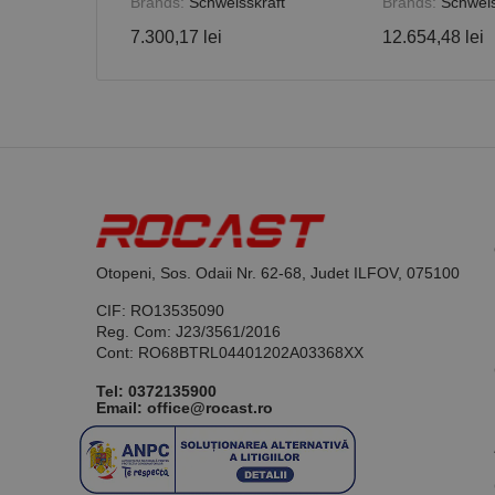
Brands:
Schweisskraft
Brands:
Schweis
7.300,17 lei
12.654,48 lei
Otopeni, Sos. Odaii Nr. 62-68, Judet ILFOV, 075100
CIF: RO13535090
Reg. Com: J23/3561/2016
Cont: RO68BTRL04401202A03368XX
Tel:
0372135900
Email: office@rocast.ro