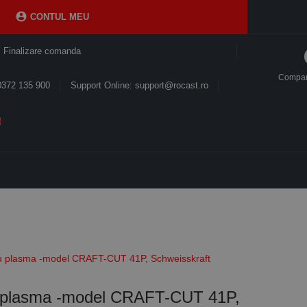

CONTUL MEU
Finalizare comanda
Compa
0372 135 900
Support Online: support@rocast.ro
cu plasma -model CRAFT-CUT 41P, Schweisskraft
cu plasma -model CRAFT-CUT 41P,