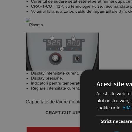
Curentul de sudare setat este eliberat numai după ce a
CRAFT-CUT 41P: cu tehnologie Pulse, recomandate pentr
Volumul livrării
: arzător, cablu de împământare 3 m, cle
Plasma
Display intensitate curent.
Display presiune.
Acest site w
Indicatori pentru temperatură, aer și conexiune.
Reglare intensitate curent.
Acest site web fol
ului nostru web, s
Capacitate de tăiere (în oțel) secţionare de calitate
cookie-urile.
Află
Strict necesar