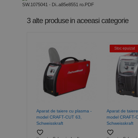
SW.1075041 - Di..a85e8551 ro.PDF
Nume
3 alte produse
in aceeasi categorie
PrestaShop-[abcdef
Nume
Furnizor /
Nume
Domeniu
sib_cuid
_ga
uuid
MediaMat
sibautoma
Stoc epuizat
_ga_DLLLWQBGGX
Aparat de taiere cu plasma -
Aparat de taier
model CRAFT-CUT 63,
model CRAFT-
Schweisskraft
Schweisskraft
favorite_border
favorite_border