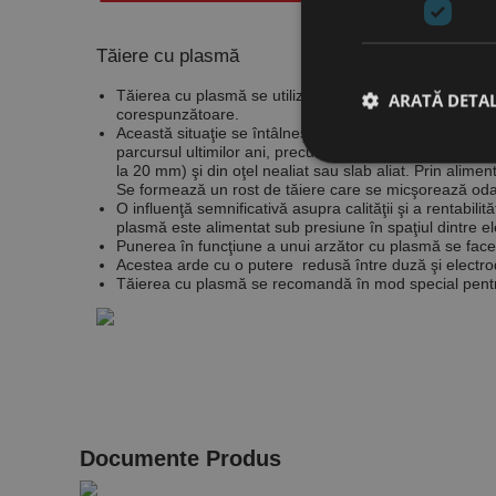
Tăiere cu plasmă
Tăierea cu plasmă se utiliza iniţial numai în situaţia î
ARATĂ DETAL
corespunzătoare.
Această situaţie se întâlneşte în mod special în cazul o
parcursul ultimilor ani, precum şi creşterea vitezei de 
la
20 mm) şi din oţel nealiat sau slab aliat. Prin alime
Se formează un rost de tăiere care se micşorează odată
O influenţă semnificativă asupra calităţii şi a rentab
Stri
plasmă
este alimentat sub presiune în spaţiul
dintre e
Punerea în funcţiune a unui arzător cu plasmă se face c
Cookie-urile strict ne
Acestea arde cu o putere
redusă între duză şi electro
contului. Site-ul web 
Tăierea cu plasmă se recomandă în mod special pentru 
Nume
CookieScriptConse
PHPSESSID
Documente Produs