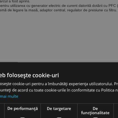
rcul a fost aprins.
u utilizarea cu generator electric de curent datorită dotării cu PFC (C
mă de legare la masă, adaptor central, regulator de presiune cu filtru.
eb folosește cookie-uri
osește cookie-uri pentru a îmbunătăți experiența utilizatorului. Pri
unteți de acord cu toate cookie-urile în conformitate cu Politica 
 mai multe
e
De performanță
De targetare
De
funcţionalitate