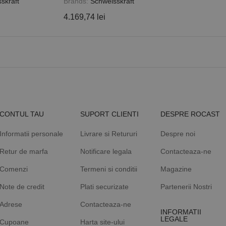
skraft
Brands:
Schweisskraft
4.169,74 lei
CONTUL TAU
SUPORT CLIENTI
DESPRE ROCAST
Informatii personale
Livrare si Retururi
Despre noi
Retur de marfa
Notificare legala
Contacteaza-ne
Comenzi
Termeni si conditii
Magazine
Note de credit
Plati securizate
Partenerii Nostri
Adrese
Contacteaza-ne
INFORMATII
LEGALE
Cupoane
Harta site-ului