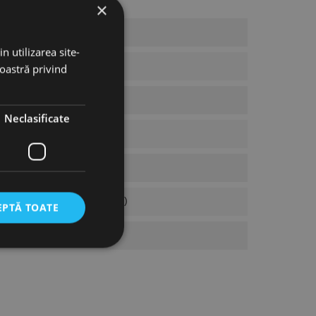
×
n utilizarea site-
noastră privind
Neclasificate
Solare (Amphenol, Helios H4)
EPTĂ TOATE
icate
torului și gestionarea