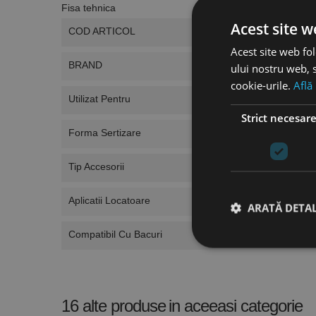
Fisa tehnica
Acest site w
COD ARTICOL
Acest site web fol
BRAND
ului nostru web, s
cookie-urile.
Află
Utilizat Pentru
Strict necesar
Forma Sertizare
Tip Accesorii
Aplicatii Locatoare
ARATĂ DETAL
Compatibil Cu Bacuri
Stri
16 alte produse
in aceeasi categorie
Cookie-urile strict ne
contului. Site-ul web 