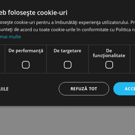
eb folosește cookie-uri
KN.9749591
osește cookie-uri pentru a îmbunătăți experiența utilizatorului. Pri
Knipex
unteți de acord cu toate cookie-urile în conformitate cu Politica 
 mai multe
Pini; Conectori
e
De performanță
De targetare
De
funcţionalitate
Patrata
Locator
Pini Si Conectori Pentru Panouri 
IILE
REFUZĂ TOT
ACC
KN.974959
ct necesare
De performanță
De targetare
De funcţionalitate
Neclasif
cesare permit funcționalitatea principală a site-ului web, cum ar fi autentificarea utiliza
nu poate fi utilizat corect fără cookie-uri strict necesare.