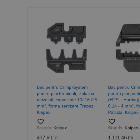
Nume
CookieScriptConse
PHPSESSID
Nume
Bac pentru Crimp-System
Bac pentru Cri
PrestaShop-[abcdef
Nume
Furnizor /
pentru pini terminali, izolati si
pentru pini pent
Nume
Domeniu
sib_cuid
neizolati, capacitate 10/ 16 /25
(HTS + Harting)
_ga
uuid
MediaMat
mm², forma sertizare Trapez,
0.14 - 4 mm², f
sibautoma
Knipex
Patrata, Knipex
favorite_border
favorite_border
Brands:
Knipex
Brands:
Knipex
_ga_DLLLWQBGGX
437,60 lei
1.111,46 lei