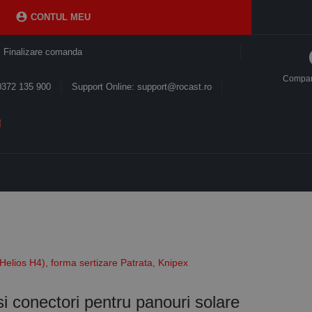

CONTUL MEU
Finalizare comanda
Compa
0372 135 900
Support Online: support@rocast.ro
Helios H4), forma sertizare Patrata, Knipex
si conectori pentru panouri solare