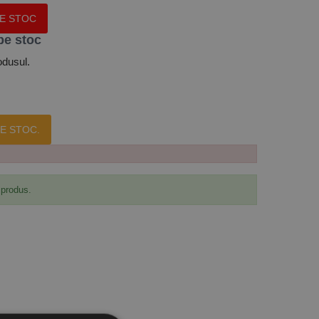
PE STOC
pe stoc
odusul.
E STOC.
 produs.