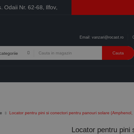
Odaii Nr. 62-68, Ilfov,
Email:
vanzari@rocast.ro
Cauta
BRANDURI
CONTACT
RESURSE
BUSINESS
re
Locator pentru pini si conectori pentru panouri solare (Amphenol, 
Locator pentru pini 