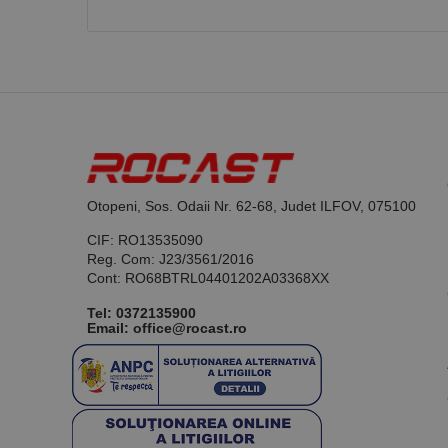
Otopeni, Sos. Odaii Nr. 62-68, Judet ILFOV, 075100
CIF: RO13535090
Reg. Com: J23/3561/2016
Cont: RO68BTRL04401202A03368XX
Tel:
0372135900
Email: office@rocast.ro