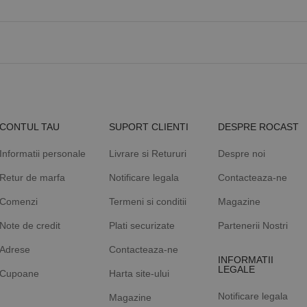
CONTUL TAU
SUPORT CLIENTI
DESPRE ROCAST
Informatii personale
Livrare si Retururi
Despre noi
Retur de marfa
Notificare legala
Contacteaza-ne
Comenzi
Termeni si conditii
Magazine
Note de credit
Plati securizate
Partenerii Nostri
Adrese
Contacteaza-ne
INFORMATII
LEGALE
Cupoane
Harta site-ului
Notificare legala
Magazine