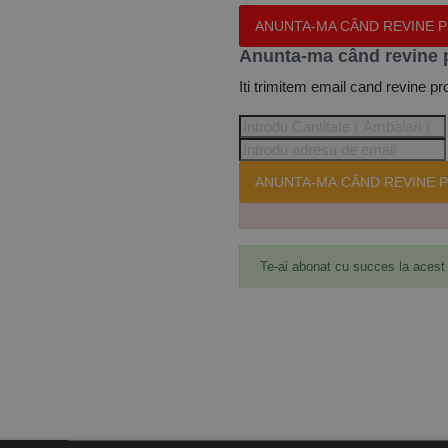
ANUNTA-MA CÂND REVINE 
Anunta-ma când revine 
Iti trimitem email cand revine pr
ANUNTA-MA CÂND REVINE P
Te-ai abonat cu succes la acest