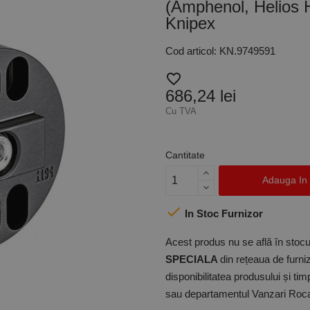
(Amphenol, Helios H
Knipex
Cod articol: KN.9749591
favorite_border
686,24 lei
Cu TVA
Cantitate
Adauga In

In Stoc Furnizor
Acest produs nu se află în stocul
SPECIALA
din rețeaua de furniz
disponibilitatea produsului și ti
sau departamentul Vanzari Rocas