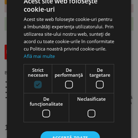
Acest site web folosește
cookie-uri
Acest site web folosește cookie-uri pentru
Te-ai abonat cu succes la acest produs.
a îmbunătăți experiența utilizatorului. Prin
utilizarea site-ului nostru web, sunteți de
acord cu toate cookie-urile în conformitate
cu Politica noastră privind cookie-urile.
Descriere
Specificatii Tehnice
Accesorii
Află mai multe
Strict
De
De
Burghie pentru sticla si placi ceramice, MILWAUKEE
necesare
performanță
targetare
Adecvate pentru sticlă, plăci ceramice, oglinzi, ceramică
Cap de carbură întărit pentru durabilitate ridicată
Vârf vopsit roșu
De la Ø5 mm, burghiele din sticlă și țiglă sunt furnizate cu o tijă
De
Neclasificate
multi-plată pentru a preveni alunecarea burghiului în mandrină
funcţionalitate
1 other product
in aceeasi categorie
ACCEPTĂ TOATE