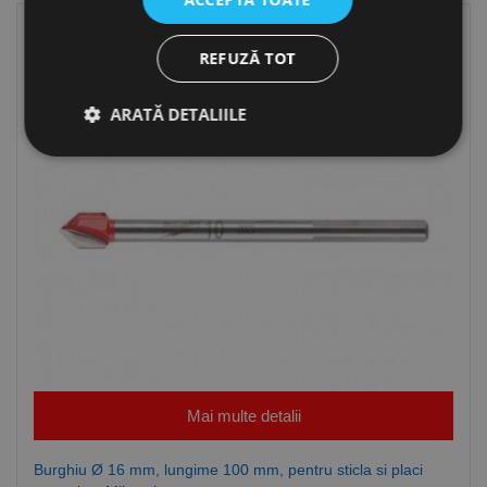
-41%
REFUZĂ TOT
ARATĂ DETALIILE
Strict necesare
De performanță
De targetare
De funcţionalitate
Neclasificate
Cookie-urile strict necesare permit funcționalitatea
principală a site-ului web, cum ar fi autentificarea
utilizatorului și gestionarea contului. Site-ul web nu
poate fi utilizat corect fără cookie-uri strict necesare.
Furnizor /
Nume
Expirare
Descriere
Domeniu
Mai multe detalii
CookieScriptConsent
1 lună
Acest cookie
CookieScript
este utilizat
www.rocast.ro
de serviciul
Burghiu Ø 16 mm, lungime 100 mm, pentru sticla si placi
Cookie-