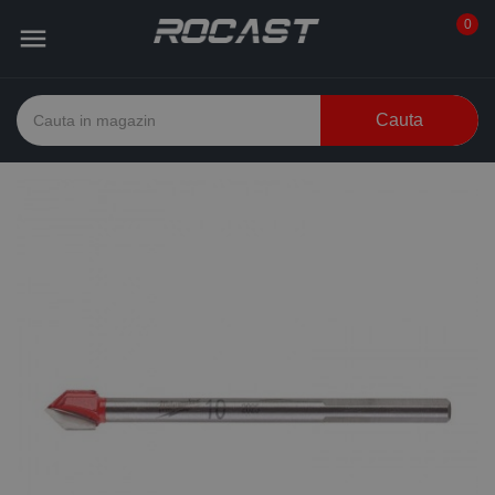
0

Cauta