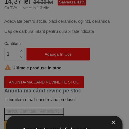
14,37 lei
24,36 lei
Salveaza 41%
Cu TVA
Livrare in 1-3 zile
Adecvate pentru sticlă, plăci ceramice, oglinzi, ceramică
Cap de carbură întărit pentru durabilitate ridicată
Cantitate
Adauga In Cos

Ultimele produse in stoc
ANUNTA-MA CÂND REVINE PE STOC
Anunta-ma când revine pe stoc
Iti trimitem email cand revine produsul.
×
ANUNTA-MA CÂND REVINE PE STOC.