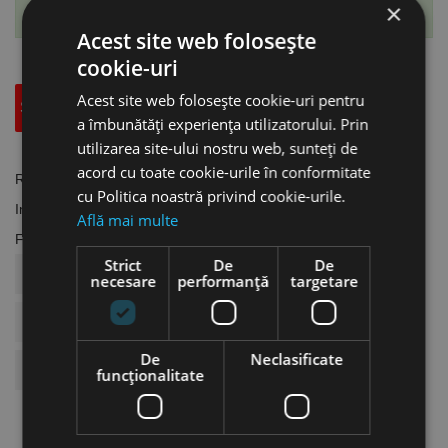
×
Te-ai abonat cu succes la acest produs.
Acest site web folosește
cookie-uri
Acest site web folosește cookie-uri pentru
Specificatii Tehnice
Accesorii
a îmbunătăți experiența utilizatorului. Prin
utilizarea site-ului nostru web, sunteți de
acord cu toate cookie-urile în conformitate
Referinta
SW.1662102
cu Politica noastră privind cookie-urile.
In stoc
2 Produse
Află mai multe
Fisa tehnica
Strict
De
De
COD ARTICOL
SW.1662102
necesare
performanță
targetare
BRAND
Schweisskraft
De
Neclasificate
Utilizat Pentru
Sudura
funcţionalitate