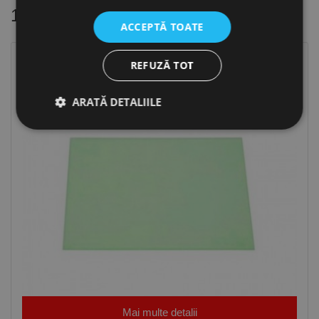
16 alte produse
in aceeasi categorie
ACCEPTĂ TOATE
REFUZĂ TOT
ARATĂ DETALIILE
Strict necesare
De performanță
De targetare
De funcţionalitate
Neclasificate
Cookie-urile strict necesare permit funcționalitatea
principală a site-ului web, cum ar fi autentificarea
utilizatorului și gestionarea contului. Site-ul web nu
poate fi utilizat corect fără cookie-uri strict necesare.
Furnizor /
Nume
Expirare
Descriere
Domeniu
Mai multe detalii
CookieScriptConsent
1 lună
Acest cookie
CookieScript