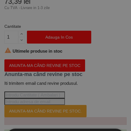
73,39 lei
Cu TVA
Livrare in 1-3 zile
Cantitate
Adauga In Cos

Ultimele produse in stoc
ANUNTA-MA CÂND REVINE PE STOC
Anunta-ma când revine pe stoc
Iti trimitem email cand revine produsul.
ANUNTA-MA CÂND REVINE PE STOC.