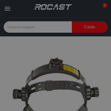
0

Cauta