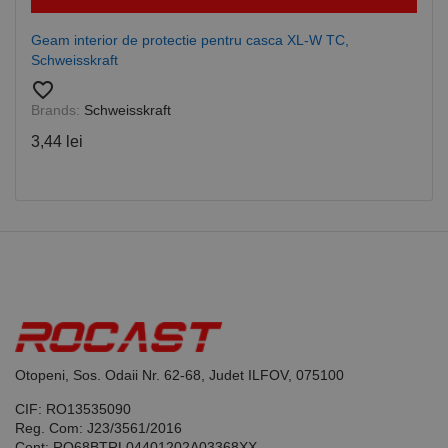
este utilizat
www.rocast.ro
de serviciul
Cookie-
Geam interior de protectie pentru casca XL-W TC,
Script.com
Schweisskraft
pentru a
aminti
favorite_border
preferințele
de
Brands:
Schweisskraft
consimțământ
ale cookie-
3,44 lei
urilor
vizitatorilor.
Este necesar
ca bannerul
cookie
Cookie-
Script.com să
funcționeze
corect.
Google
Privacy Policy
PHPSESSID
65 ani 8
Cookie
PHP.net
luni
generat de
www.rocast.ro
aplicații
bazate pe
limbajul PHP.
Acesta este un
identificator
Otopeni, Sos. Odaii Nr. 62-68, Judet ILFOV, 075100
de scop
general
CIF: RO13535090
utilizat pentru
menținerea
Reg. Com: J23/3561/2016
variabilelor de
Cont: RO68BTRL04401202A03368XX