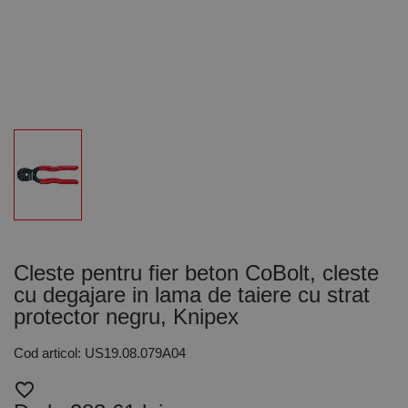
Cleste pentru fier beton CoBolt, cleste
cu degajare in lama de taiere cu strat
protector negru, Knipex
Cod articol: US19.08.079A04
favorite_border