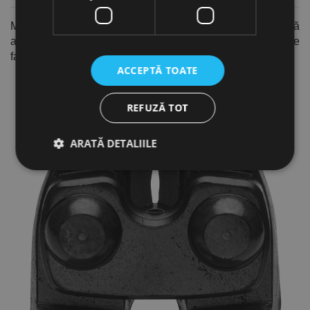
Modelele cu degajare în lama de tăiere
(chiar lângă
articulație) permit prinderea sârmelor groase într-o poziție
favorabilă de tăiere (raport de pârghie optim)
ACCEPTĂ TOATE
REFUZĂ TOT
ARATĂ DETALIILE
Strict necesare
De performanță
De targetare
De funcţionalitate
Neclasificate
Cookie-urile strict necesare permit funcționalitatea
principală a site-ului web, cum ar fi autentificarea
utilizatorului și gestionarea contului. Site-ul web nu
poate fi utilizat corect fără cookie-uri strict necesare.