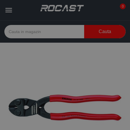
0

Cauta