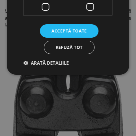
Modelele cu degajare în lama de tăiere
(chiar lângă
articulație) permit prinderea sârmelor groase într-o poziție
favorabilă de tăiere (raport de pârghie optim)
ACCEPTĂ TOATE
REFUZĂ TOT
ARATĂ DETALIILE
Strict necesare
De performanță
De targetare
De funcţionalitate
Neclasificate
Cookie-urile strict necesare permit funcționalitatea
principală a site-ului web, cum ar fi autentificarea
utilizatorului și gestionarea contului. Site-ul web nu
poate fi utilizat corect fără cookie-uri strict necesare.