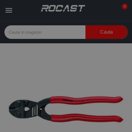
0

Cauta