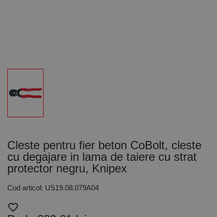
Cleste pentru fier beton CoBolt, cleste
cu degajare in lama de taiere cu strat
protector negru, Knipex
Cod articol: US19.08.079A04
favorite_border