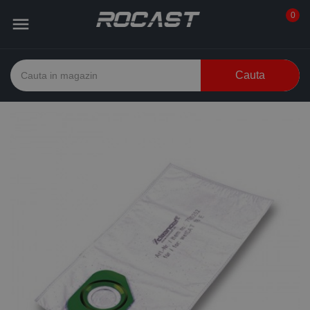
0

Cauta