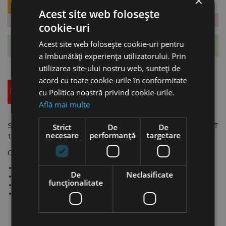
×
ANUNTA-MA CÂND REVINE PE STOC.
Acest site web folosește
cookie-uri
Acest site web folosește cookie-uri pentru
Te-ai abonat cu succes la acest produs.
a îmbunătăți experiența utilizatorului. Prin
utilizarea site-ului nostru web, sunteți de
acord cu toate cookie-urile în conformitate
Descriere
cu Politica noastră privind cookie-urile.
Specificatii Tehnice
Accesorii
Află mai multe
Saci de filtrare compatibile cu aspiratoarele wetCAT 133 - wetCAT
Strict
De
De
necesare
performanță
targetare
137 dryCAT 133 - dryCAT 137, Cleancraft
Compatibil cu:
wetCAT 133
De
Neclasificate
wetCAT 137
funcţionalitate
dryCAT 133
dryCAT 137