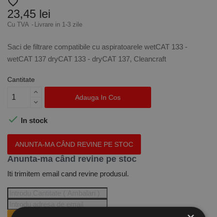
favorite_border
23,45 lei
Cu TVA
Livrare in 1-3 zile
Saci de filtrare compatibile cu aspiratoarele wetCAT 133 -
wetCAT 137 dryCAT 133 - dryCAT 137, Cleancraft
Cantitate
Adauga In Cos

In stock
ANUNTA-MA CÂND REVINE PE STOC
Anunta-ma când revine pe stoc
Iti trimitem email cand revine produsul.