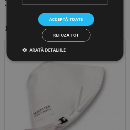
HRD-K 54-16
HRD-K 77-18
ACCEPTĂ TOATE
16 alte produse
in aceeasi categorie
REFUZĂ TOT
ARATĂ DETALIILE
Strict necesare
De performanță
De targetare
De funcţionalitate
Neclasificate
Cookie-urile strict necesare permit funcționalitatea
principală a site-ului web, cum ar fi autentificarea
utilizatorului și gestionarea contului. Site-ul web nu
poate fi utilizat corect fără cookie-uri strict necesare.
Furnizor /
Nume
Expirare
Descriere
Domeniu