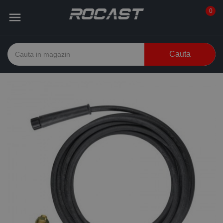
0

Cauta