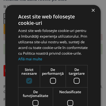
Iti trimitem email cand revine produsul.
×
Acest site web folosește
cookie-uri
ANUNTA-MA CÂND REVINE PE STOC.
Acest site web folosește cookie-uri pentru
a îmbunătăți experiența utilizatorului. Prin
utilizarea site-ului nostru web, sunteți de
acord cu toate cookie-urile în conformitate
Te-ai abonat cu succes la acest produs.
cu Politica noastră privind cookie-urile.
Află mai multe
Strict
De
De
Descriere
Specificatii Tehnice
Accesorii
necesare
performanță
targetare
Furtun de presiune, compatibil cu aparatele HDR-K 54-16 | 77-18,
De
Neclasificate
Cleancraft
funcţionalitate
Furtun de presiune 15 m, compatibil cu aparatele