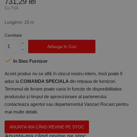
731,29 lei
Cu TVA
Lungime: 15 m
Cantitate
Adauga In Cos

In Stoc Furnizor
Acest produs nu se află în stocul nostru intern, însă poate fi
adus la
COMANDA SPECIALA
din rețeaua de furnizori.
Termenul de livrare poate varia în funcție de disponibilitatea
produsului și timpul de aprovizionare al partenerului.
contacteaza agentul sau departamentul Vanzari Rocast pentru
mai multe detalii.
ANUNTA-MA CÂND REVINE PE STOC
Anunta-ma când revine pe stoc