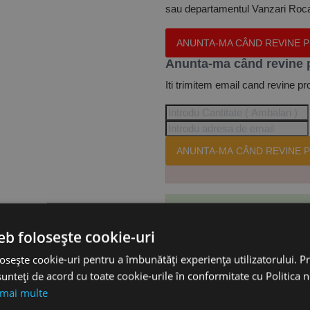
sau departamentul Vanzari Rocas
ANUNTA-MA CÂND REVINE 
Anunta-ma când revine 
Iti trimitem email cand revine pr
ANUNTA-MA CÂND REVINE P
Te-ai abonat cu succes la acest
eb folosește cookie-uri
osește cookie-uri pentru a îmbunătăți experiența utilizatorului. Pri
Accesorii
unteți de acord cu toate cookie-urile în conformitate cu Politica 
 mai multe