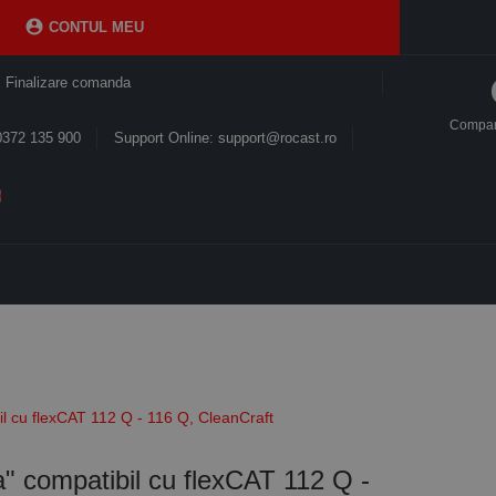

CONTUL MEU
Finalizare comanda
Compa
0372 135 900
Support Online: support@rocast.ro
bil cu flexCAT 112 Q - 116 Q, CleanCraft
a" compatibil cu flexCAT 112 Q -