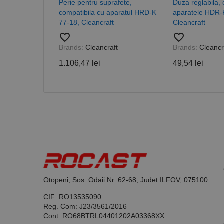
Perie pentru suprafete,
Duza reglabila, 
compatibila cu aparatul HRD-K
aparatele HDR-
77-18, Cleancraft
Cleancraft
favorite_border
favorite_border
Brands:
Cleancraft
Brands:
Cleancr
Nume
1.106,47 lei
49,54 lei
PrestaShop-[abcdef
Nume
Furnizor /
Nume
Domeniu
sib_cuid
_ga
uuid
MediaMat
sibautoma
_ga_DLLLWQBGGX
Otopeni, Sos. Odaii Nr. 62-68, Judet ILFOV, 075100
CIF: RO13535090
Reg. Com: J23/3561/2016
Cont: RO68BTRL04401202A03368XX