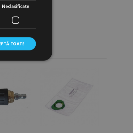
Neclasificate
EPTĂ TOATE
icate
torului și gestionarea
com pentru a aminti
orilor. Este necesar
corect.
cesta este un
ea variabilelor de