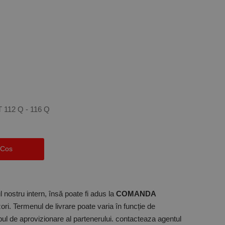
T 112 Q - 116 Q
 Cos
 nostru intern, însă poate fi adus la
COMANDA
ori. Termenul de livrare poate varia în funcție de
mpul de aprovizionare al partenerului. contacteaza agentul