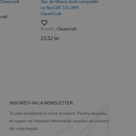
 Cleancraft
Sac de filtrare textil compatibil
Sac de filtrar
măr generat
 site-ului, dar un bun
cu flexCAT 131 IRH,
compatibil cu
 utilizator între
CleanCraft
CleanCraft
raft
favorite_border
favorite_border
Brands:
Cleancraft
Brands:
Clean
Descriere
23,52 lei
8,20 lei
ă prin colectarea
ics - care este o
b de date privind
i frecvent utilizat.
rță parte sau de un
rin atribuirea unui
în fiecare solicitare
 despre vizitatori,
a starea sesiunii.
INSCRIETI-VA LA NEWSLETTER
Te poti dezabona in orice moment. Pentru aceasta
te rugam sa folosesti informatiile noastre de contact
din nota legala.