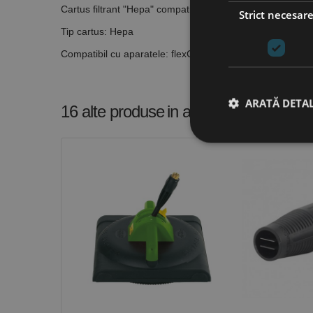
Cartus filtrant "Hepa" compatibil cu flexCAT 112 Q - 116 
Strict necesar
Tip cartus: Hepa
Compatibil cu aparatele: flexCAT 112 Q - 116 Q
ARATĂ DETAL
16 alte produse
in aceeasi categorie
Stri
Cookie-urile strict ne
contului. Site-ul web 
Nume
CookieScriptConse
PHPSESSID