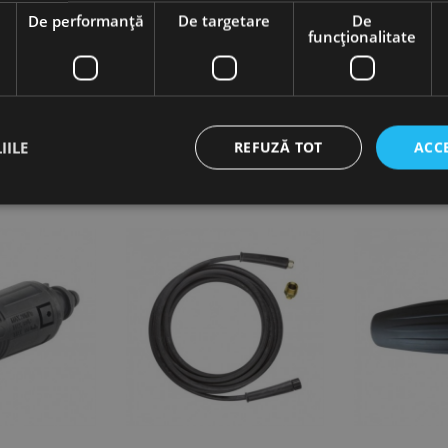
Q, CleanCraft
e
De performanță
De targetare
De
funcţionalitate
IILE
REFUZĂ TOT
ACC
ct necesare
De performanță
De targetare
De funcţionalitate
Neclasif
cesare permit funcționalitatea principală a site-ului web, cum ar fi autentificarea utiliza
nu poate fi utilizat corect fără cookie-uri strict necesare.
Furnizor /
Expirare
Descriere
Domeniu
nt
1 lună
Acest cookie este utilizat de serviciul Cookie-Script.
CookieScript
preferințele de consimțământ ale cookie-urilor vizitat
www.rocast.ro
ca bannerul cookie Cookie-Script.com să funcționeze 
65 ani 8
Cookie generat de aplicații bazate pe limbajul PHP. A
PHP.net
luni
identificator de scop general utilizat pentru menținer
www.rocast.ro