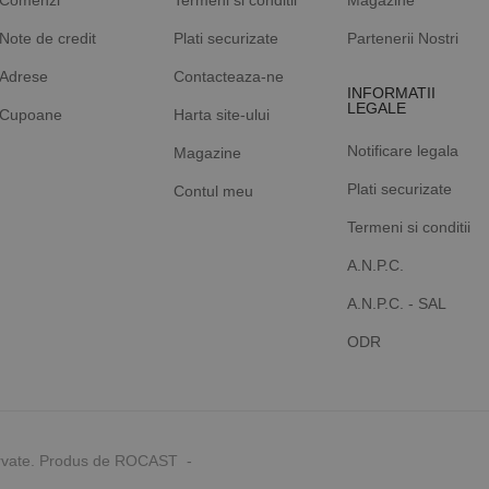
Note de credit
Plati securizate
Partenerii Nostri
Adrese
Contacteaza-ne
INFORMATII
LEGALE
Cupoane
Harta site-ului
Notificare legala
Magazine
Plati securizate
Contul meu
Termeni si conditii
A.N.P.C.
A.N.P.C. - SAL
ODR
rvate. Produs de ROCAST -