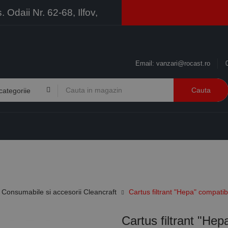
Odaii Nr. 62-68, Ilfov,
Email:
vanzari@rocast.ro
Cauta
BRANDURI
CONTACT
RESURSE
BUSINESS
Consumabile si accesorii Cleancraft
Cartus filtrant "Hepa" compati
Cartus filtrant "Hep