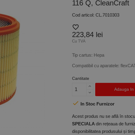
116 Q, CleanCraft
Cod articol: CL.7010303
favorite_border
223,84 lei
Cu TVA
Tip cartus: Hepa
Compatibil cu aparatele: flexCA
Cantitate
Adauga In

In Stoc Furnizor
Acest produs nu se află în stocul
SPECIALA
din rețeaua de furniz
disponibilitatea produsului și ti