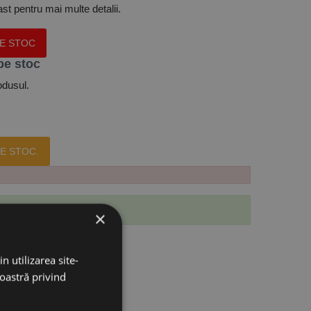
t pentru mai multe detalii.
PE STOC
pe stoc
odusul.
E STOC.
 produs.
×
n utilizarea site-
noastră privind