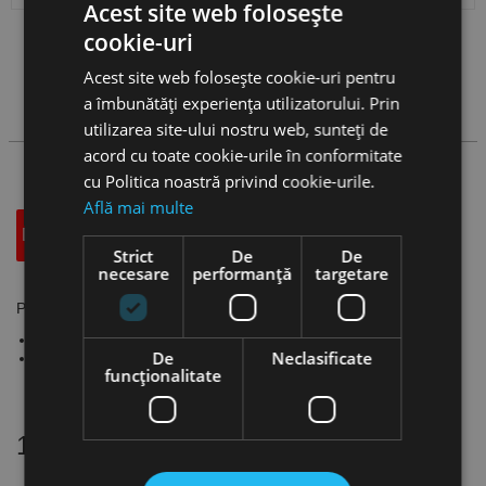
Acest site web folosește
cookie-uri
Vezi
produse
Acest site web folosește cookie-uri pentru
a îmbunătăți experiența utilizatorului. Prin
Cauta produs
utilizarea site-ului nostru web, sunteți de
acord cu toate cookie-urile în conformitate
cu Politica noastră privind cookie-urile.
Află mai multe
Descriere
Specificatii Tehnice
Accesorii
Strict
De
De
necesare
performanță
targetare
Piulita inalta, AMF
Piulițe din oțel grupa 10
De
Neclasificate
Înălțime: 3 x d
funcţionalitate
16 alte produse
in aceeasi categorie