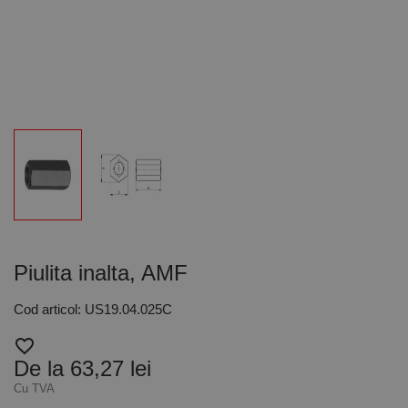
Piulita inalta, AMF
Cod articol: US19.04.025C
favorite_border
De la 63,27 lei
Cu TVA