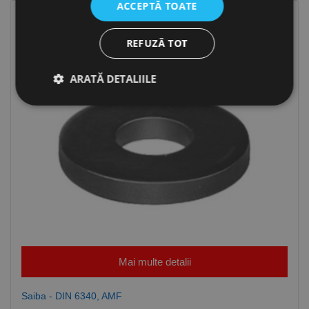
ACCEPTĂ TOATE
REFUZĂ TOT
ARATĂ DETALIILE
Strict necesare
De performanță
De targetare
De funcţionalitate
Neclasificate
Cookie-urile strict necesare permit funcționalitatea
principală a site-ului web, cum ar fi autentificarea
utilizatorului și gestionarea contului. Site-ul web nu
poate fi utilizat corect fără cookie-uri strict necesare.
Furnizor /
Nume
Expirare
Descriere
Mai multe detalii
Domeniu
CookieScriptConsent
1 lună
Acest cookie
CookieScript
este utilizat
www.rocast.ro
Saiba - DIN 6340, AMF
de serviciul