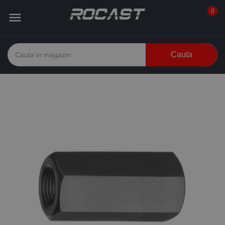
0

Cauta