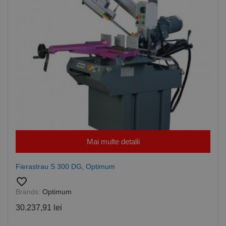
Mai multe detalii
Fierastrau S 300 DG, Optimum
favorite_border
Brands:
Optimum
30.237,91 lei