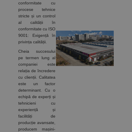
Cookie-urile strict necesare permit funcționalitatea
conformitate cu
principală a site-ului web, cum ar fi autentificarea
procese tehnice
utilizatorului și gestionarea contului. Site-ul web nu
poate fi utilizat corect fără cookie-uri strict necesare.
stricte și un control
al calității în
Furnizor /
Nume
Expirare
Descriere
Domeniu
conformitate cu ISO
9001: Exigență în
CookieScriptConsent
1 lună
Acest cookie
CookieScript
este utilizat
www.rocast.ro
privința calității.
de serviciul
Cookie-
Cheia succesului
Script.com
pentru a
pe termen lung al
aminti
companiei este
preferințele
de
relația de încredere
consimțământ
cu clienții. Calitatea
ale cookie-
urilor
este un factor
vizitatorilor.
determinant. Cu o
Este necesar
ca bannerul
echipă de experți și
cookie
Cookie-
tehnicieni cu
Script.com să
experiență și
funcționeze
corect.
facilități de
Google
producție avansate,
Privacy Policy
PHPSESSID
65 ani 8
Cookie
PHP.net
luni
generat de
www.rocast.ro
producem mașini-