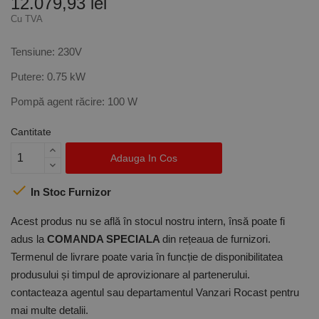
12.079,93 lei
Cu TVA
Tensiune: 230V
Putere: 0.75 kW
Pompă agent răcire: 100 W
Cantitate
Adauga In Cos

In Stoc Furnizor
Acest produs nu se află în stocul nostru intern, însă poate fi
adus la
COMANDA SPECIALA
din rețeaua de furnizori.
Termenul de livrare poate varia în funcție de disponibilitatea
produsului și timpul de aprovizionare al partenerului.
contacteaza agentul sau departamentul Vanzari Rocast pentru
mai multe detalii.