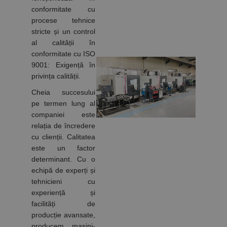
conformitate cu
procese tehnice
stricte și un control
al calității în
conformitate cu ISO
9001: Exigență în
privința calității.
Cheia succesului
pe termen lung al
companiei este
relația de încredere
cu clienții. Calitatea
este un factor
determinant. Cu o
echipă de experți și
tehnicieni cu
experiență și
facilități de
producție avansate,
producem mașini-