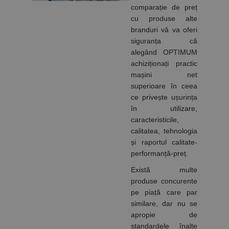
normal de
generat
comparație de preț
un centru
aleatoriu ca
de date
identificator
cu produse alte
terță parte
de client.
branduri vă va oferi
sau de un
Este inclus în
schimb de
fiecare
siguranța că
anunțuri.
solicitare de
pagină dintr-
alegând OPTIMUM
un site și
achiziționați practic
este utilizat
pentru a
mașini net
calcula
superioare în ceea
datele
despre
ce privește ușurința
vizitatori,
în utilizare,
sesiuni și
campanii
caracteristicile,
pentru
rapoartele
calitatea, tehnologia
de analiză a
și raportul calitate-
site-urilor.
performanță-preț.
_ga_DLLLWQBGGX
.rocast.ro
2 ani
Acest cookie
este folosit
Există multe
de Google
produse concurente
Analytics
pentru a
pe piață care par
persista
starea
similare, dar nu se
sesiunii.
apropie de
standardele înalte