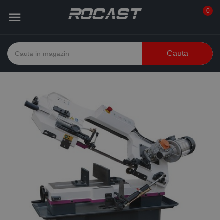
0

Cauta