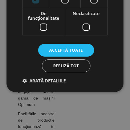
de calitate ale
OPTIMUM. Aveți
De
Neclasificate
încredere în inovația
funcţionalitate
OPTIMUM.
Scopul propus
este
satisfacerea
ACCEPTĂ TOATE
cerințelor
clientului
REFUZĂ TOT
Avem trei unități de
producție de
aproximativ 30.000
ARATĂ DETALIILE
m² și 230 de
angajați pentru
gama de mașini
Strict necesare
De performanță
Optimum.
De targetare
De funcţionalitate
Facilitățile noastre
Neclasificate
de producție
funcționează în