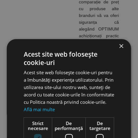
comparație de preț
cu produse alte
branduri vă va oferi
siguranța că
alegând OPTIMUM
achiziționați practic
mașini net
×
superioare în ceea
Acest site web folosește
ce privește ușurința
cookie-uri
în utilizare,
caracteristicile,
Acest site web folosește cookie-uri pentru
calitatea, tehnologia
a îmbunătăți experiența utilizatorului. Prin
și raportul calitate-
utilizarea site-ului nostru web, sunteți de
performanță-preț.
acord cu toate cookie-urile în conformitate
Există multe
cu Politica noastră privind cookie-urile.
produse concurente
Află mai multe
pe piață care par
similare, dar nu se
Strict
De
De
apropie de
necesare
performanță
targetare
standardele înalte