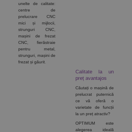
aplicații
unelte de calitate:
bazate pe
limbajul PHP.
centre de
Acesta este un
prelucrare CNC
identificator
de scop
mici și mijlocii,
general
utilizat pentru
strunguri CNC,
menținerea
mașini de frezat
variabilelor de
sesiune ale
CNC, fierăstraie
utilizatorului.
pentru metal,
În mod
normal, este
strunguri, mașini de
un număr
frezat și găurit.
generat
aleatoriu,
modul în care
Calitate la un
este utilizat
preț avantajos
poate fi
specific site-
ului, dar un
Căutați o mașină de
bun exemplu
prelucrat puternică
este
menținerea
ce vă oferă o
stării de
varietate de funcții
conectare
pentru un
la un preț atractiv?
utilizator între
pagini.
OPTIMUM este
alegerea ideală