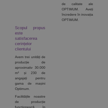
de calitate ale
OPTIMUM. Aveți
încredere în inovația
OPTIMUM.
Scopul propus
este
satisfacerea
cerințelor
clientului
Avem trei unități de
producție de
aproximativ 30.000
m² și 230 de
angajați pentru
gama de mașini
Optimum.
Facilitățile noastre
de producție
funcționează în