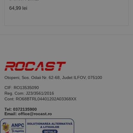
Privacy Policy
PHPSESSID
65 ani 8
Cookie
PHP.net
luni
generat de
www.rocast.ro
64,99 lei
aplicații
bazate pe
limbajul PHP.
Acesta este un
identificator
de scop
general
utilizat pentru
menținerea
variabilelor de
sesiune ale
utilizatorului.
În mod
normal, este
un număr
generat
aleatoriu,
Otopeni, Sos. Odaii Nr. 62-68, Judet ILFOV, 075100
modul în care
este utilizat
CIF: RO13535090
poate fi
specific site-
Reg. Com: J23/3561/2016
ului, dar un
Cont: RO68BTRL04401202A03368XX
bun exemplu
este
Tel:
0372135900
menținerea
stării de
Email: office@rocast.ro
conectare
pentru un
utilizator între
pagini.