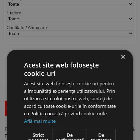
L taiere
Cantitate / Ambalare
×
Vezi
produse
Acest site web folosește
cookie-uri
Cauta produs
Acest site web folosește cookie-uri pentru
a îmbunătăți experiența utilizatorului. Prin
utilizarea site-ului nostru web, sunteți de
acord cu toate cookie-urile în conformitate
Descriere
Specificatii Tehnice
Accesorii
cu Politica noastră privind cookie-urile.
Află mai multe
Freze din carbura, Tip N, lungi, dinti lungi, DIN 6527L, 2 taisuri,
Strict
De
De
FORMAT