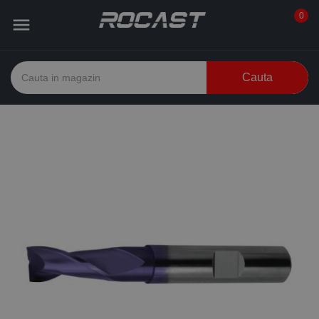
0

Cauta