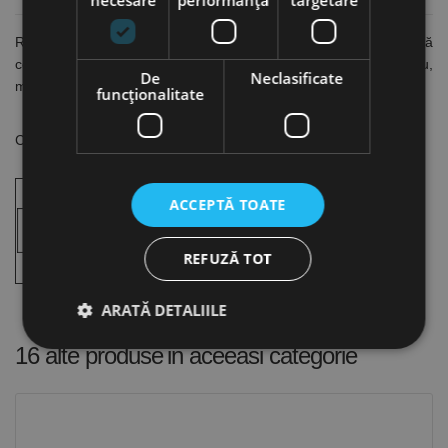
necesare
performanță
targetare
Recomandate pentru frezarea pieselor din oțel, oțel călit, fontă
cenușie, fontă maleabilă, oțel CrNi, bronz, alamă, cupru, aluminiu,
De
Neclasificate
materiale plastice abrazive
funcţionalitate
CARACTERISTICI
ACCEPTĂ TOATE
REFUZĂ TOT
ARATĂ DETALIILE
16 alte produse
in aceeasi categorie
Strict necesare
De performanță
De targetare
De funcţionalitate
Neclasificate