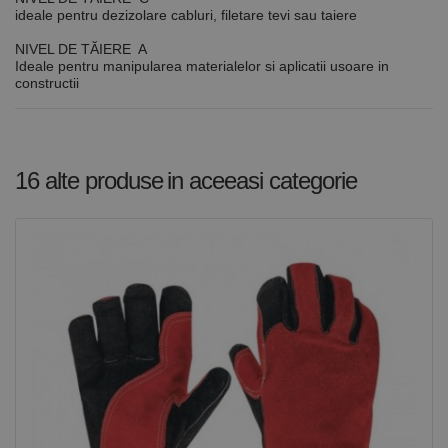
vizitatorilor.
ideale pentru dezizolare cabluri, filetare tevi sau taiere
Este necesar
ca bannerul
cookie
NIVEL DE TĂIERE A
Cookie-
Ideale pentru manipularea materialelor si aplicatii usoare in
Script.com să
constructii
funcționeze
corect.
Google
Privacy Policy
PHPSESSID
65 ani 8
Cookie
PHP.net
luni
generat de
www.rocast.ro
aplicații
bazate pe
16 alte produse
in aceeasi categorie
limbajul PHP.
Acesta este un
identificator
de scop
general
utilizat pentru
menținerea
variabilelor de
sesiune ale
utilizatorului.
În mod
normal, este
un număr
generat
aleatoriu,
modul în care
este utilizat
poate fi
specific site-