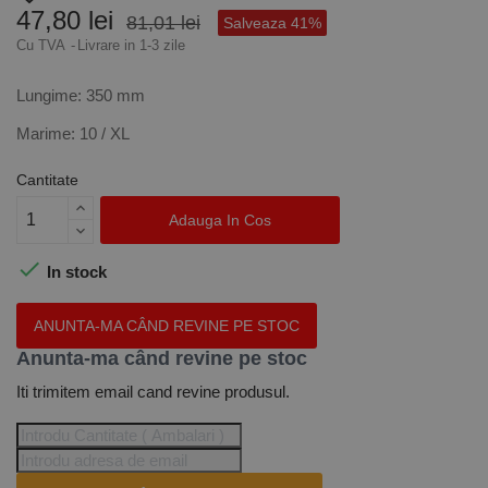
47,80 lei
81,01 lei
Salveaza 41%
Cu TVA
Livrare in 1-3 zile
Lungime: 350 mm
Marime: 10 / XL
Cantitate
Adauga In Cos

In stock
ANUNTA-MA CÂND REVINE PE STOC
Anunta-ma când revine pe stoc
Iti trimitem email cand revine produsul.