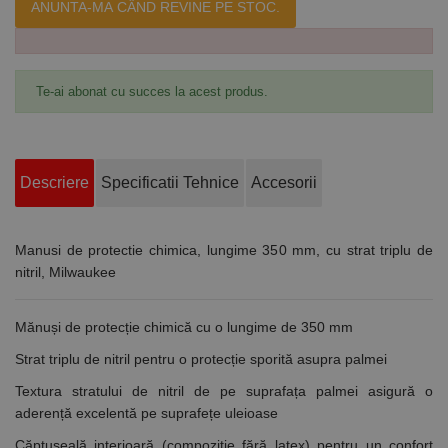
ANUNTA-MA CÂND REVINE PE STOC.
Te-ai abonat cu succes la acest produs.
Descriere
Specificatii Tehnice
Accesorii
Manusi de protectie chimica, lungime 350 mm, cu strat triplu de
nitril, Milwaukee
Mănuși de protecție chimică cu o lungime de 350 mm
Strat triplu de nitril pentru o protecție sporită asupra palmei
Textura stratului de nitril de pe suprafața palmei asigură o
aderență excelentă pe suprafețe uleioase
Căptușeală interioară (compoziție fără latex) pentru un confort