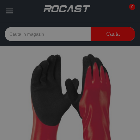
0

Cauta