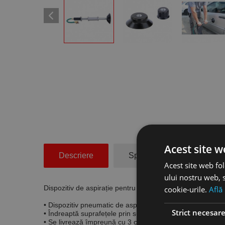
Acest site w
Descriere
Specificatii Tehnice
Acest site web fol
ului nostru web, s
Dispozitiv de aspirație pentru caroserii, Aircraft
cookie-urile.
Află
• Dispozitiv pneumatic de aspirație pentru reparația carose
Strict necesar
• Îndreaptă suprafețele prin sucțiune (presiune negativă).
• Se livrează împreună cu 3 capete de sucțiune cu Ø60, 