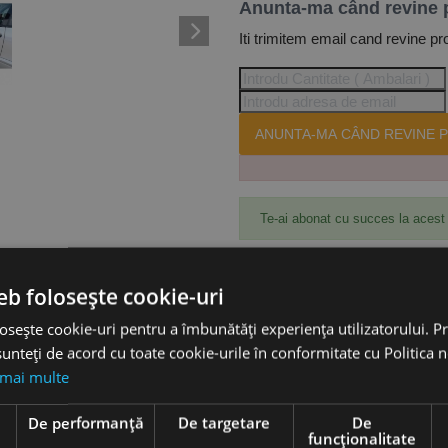
Anunta-ma când revine 
Iti trimitem email cand revine pr
ANUNTA-MA CÂND REVINE P
Te-ai abonat cu succes la acest
eb folosește cookie-uri
Accesorii
osește cookie-uri pentru a îmbunătăți experiența utilizatorului. Pri
unteți de acord cu toate cookie-urile în conformitate cu Politica 
 mai multe
riilor.
e
De performanță
De targetare
De
funcţionalitate
120, 150 mm și un furtun de alimentare cu robinet.