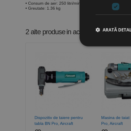
• Consum de aer:
250 litri/min.
• Greutate:
1.36 kg
ARATĂ DETAL
2 alte produse
in aceeasi categorie
Stri
Cookie-urile strict ne
contului. Site-ul web 
Nume
CookieScriptConse
PHPSESSID
Dispozitiv de taiere pentru
Masina de taiat
tabla BN Pro, Aircraft
Pro, Aircraft