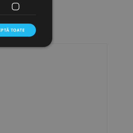
EPTĂ TOATE
icate
torului și gestionarea
com pentru a aminti
orilor. Este necesar
corect.
cesta este un
ea variabilelor de
măr generat
 site-ului, dar un bun
 utilizator între