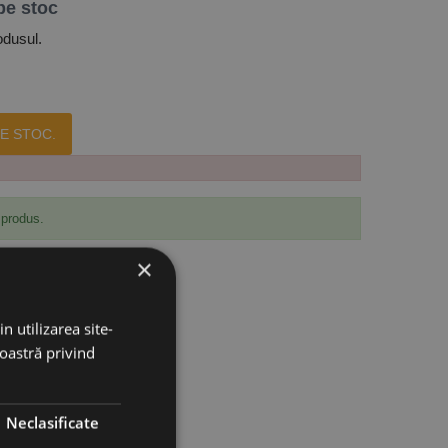
pe stoc
odusul.
E STOC.
 produs.
×
n utilizarea site-
noastră privind
Neclasificate