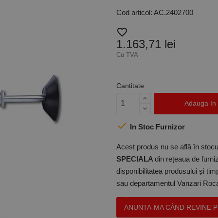
Cod articol: AC.2402700
favorite_border
1.163,71 lei
Cu TVA
Cantitate
Adauga In

In Stoc Furnizor
Acest produs nu se află în stocul
SPECIALA
din rețeaua de furniz
disponibilitatea produsului și ti
sau departamentul Vanzari Rocas
ANUNTA-MA CÂND REVINE 