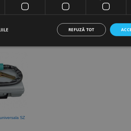
IILE
REFUZĂ TOT
ACC
ct necesare
De performanță
De targetare
De funcţionalitate
Neclasif
cesare permit funcționalitatea principală a site-ului web, cum ar fi autentificarea utiliza
nu poate fi utilizat corect fără cookie-uri strict necesare.
Furnizor /
Expirare
Descriere
Domeniu
nt
1 lună
Acest cookie este utilizat de serviciul Cookie-Script.
CookieScript
preferințele de consimțământ ale cookie-urilor vizitat
www.rocast.ro
ca bannerul cookie Cookie-Script.com să funcționeze 
65 ani 8
Cookie generat de aplicații bazate pe limbajul PHP. A
PHP.net
luni
identificator de scop general utilizat pentru menținer
www.rocast.ro
 universala SZ
sesiune ale utilizatorului. În mod normal, este un nu
aleatoriu, modul în care este utilizat poate fi specific
exemplu este menținerea stării de conectare pentru un