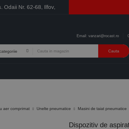
Odaii Nr. 62-68, Ilfov,
Email:
vanzari@rocast.ro
Cauta
BRANDURI
CONTACT
RESURSE
BUSINESS
u aer comprimat
Unelte pneumatice
Masini de taiat pneumatice
Dispozitiv de aspiraț