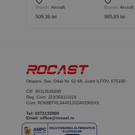
favorite_border
favorite_border
Brands:
Aircraft
Brands:
Aircraft
509,36 lei
985,65 lei
Nume
PrestaShop-[abcdef
Nume
Furnizor /
Nume
Domeniu
sib_cuid
_ga
uuid
MediaMat
sibautoma
_ga_DLLLWQBGGX
Otopeni, Sos. Odaii Nr. 62-68, Judet ILFOV, 075100
CIF: RO13535090
Reg. Com: J23/3561/2016
Cont: RO68BTRL04401202A03368XX
Tel:
0372135900
Email: office@rocast.ro