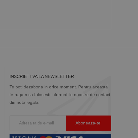
Descriere
ă prin colectarea
ics - care este o
b de date privind
i frecvent utilizat.
rță parte sau de un
rin atribuirea unui
în fiecare solicitare
 despre vizitatori,
a starea sesiunii.
INSCRIETI-VA LA NEWSLETTER
Te poti dezabona in orice moment. Pentru aceasta
te rugam sa folosesti informatiile noastre de contact
din nota legala.