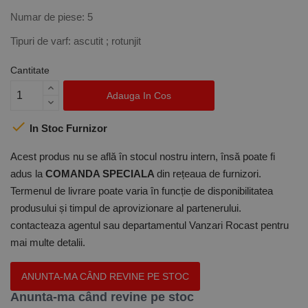
Numar de piese: 5
Tipuri de varf: ascutit ; rotunjit
Cantitate
Adauga In Cos

In Stoc Furnizor
Acest produs nu se află în stocul nostru intern, însă poate fi
adus la
COMANDA SPECIALA
din rețeaua de furnizori.
Termenul de livrare poate varia în funcție de disponibilitatea
produsului și timpul de aprovizionare al partenerului.
contacteaza agentul sau departamentul Vanzari Rocast pentru
mai multe detalii.
ANUNTA-MA CÂND REVINE PE STOC
Anunta-ma când revine pe stoc