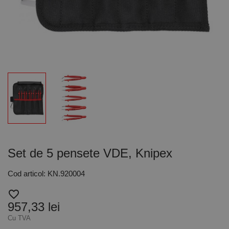
Set de 5 pensete VDE, Knipex
Cod articol: KN.920004
favorite_border
957,33 lei
Cu TVA