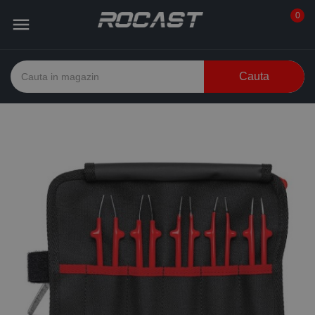
0

Cauta