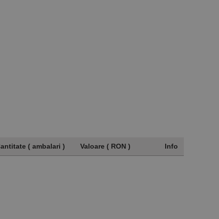
antitate ( ambalari )
Valoare ( RON )
Info
antitate ( ambalari )
Valoare ( RON )
Info