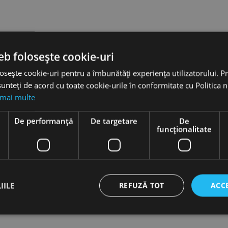
eb folosește cookie-uri
osește cookie-uri pentru a îmbunătăți experiența utilizatorului. Pri
unteți de acord cu toate cookie-urile în conformitate cu Politica 
 mai multe
e
De performanță
De targetare
De
funcţionalitate
IILE
REFUZĂ TOT
ACC