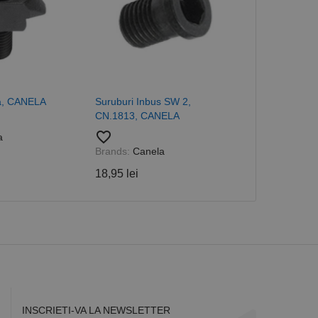
în fiecare solicitare
 despre vizitatori,
a starea sesiunii.
a, CANELA
Suruburi Inbus SW 2,
Suporti patra
CN.1813, CANELA
favorite_border
favorite_border
a
Brands:
Cane
Brands:
Canela
54,05 lei
18,95 lei
INSCRIETI-VA LA NEWSLETTER