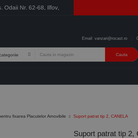
Odaii Nr. 62-68, Ilfov,
Email:
vanzari@rocast.ro
Cauta
BRANDURI
CONTACT
RESURSE
BUSINESS
entru fixarea Placutelor Amovibile
Suport patrat tip 2, CANELA
Suport patrat tip 