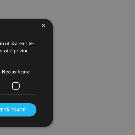
×
n utilizarea site-
noastră privind
Neclasificate
EPTĂ TOATE