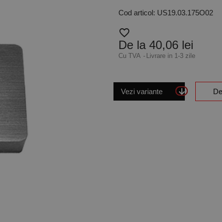
Cod articol: US19.03.175O02
favorite_border
De la 40,06 lei
Cu TVA
Livrare in 1-3 zile
Vezi variante
De