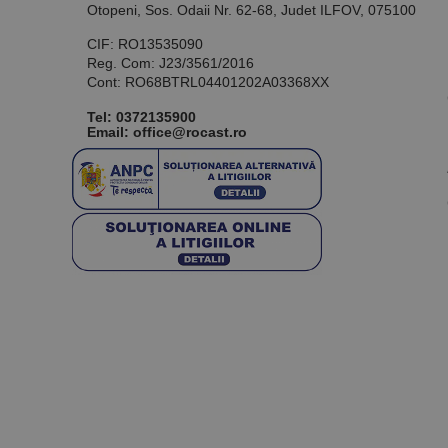
Otopeni, Sos. Odaii Nr. 62-68, Judet ILFOV, 075100
CIF: RO13535090
Reg. Com: J23/3561/2016
Cont: RO68BTRL04401202A03368XX
Tel:
0372135900
Email: office@rocast.ro