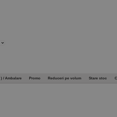
 ) / Ambalare
Promo
Reduceri pe volum
Stare stoc
C
 ) / Ambalare
Promo
Reduceri pe volum
Stare stoc
C