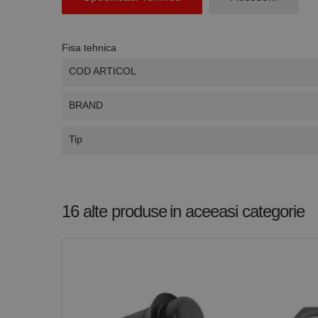
Stri
Cookie-urile strict ne
Fisa tehnica
contului. Site-ul web 
COD ARTICOL
Nume
CookieScriptConse
BRAND
Tip
PHPSESSID
16 alte produse
in aceeasi categorie
Nume
PrestaShop-[abcdef
Nume
Furnizor /
Nume
Domeniu
sib_cuid
_ga
uuid
MediaMat
sibautoma