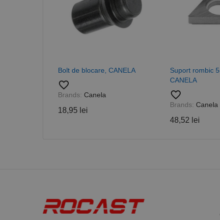
_ga_DLLLWQBGGX
Bolt de blocare, CANELA
Suport rombic 5
CANELA
favorite_border
favorite_border
Brands:
Canela
Brands:
Canela
18,95 lei
48,52 lei