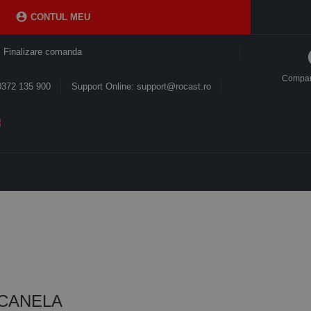

CONTUL MEU
Finalizare comanda
Compa
0372 135 900
Support Online: support@rocast.ro
2, CANELA