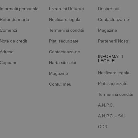
Informatii personale
Livrare si Retururi
Despre noi
Retur de marfa
Notificare legala
Contacteaza-ne
Comenzi
Termeni si conditii
Magazine
Note de credit
Plati securizate
Partenerii Nostri
Adrese
Contacteaza-ne
INFORMATII
LEGALE
Cupoane
Harta site-ului
Notificare legala
Magazine
Plati securizate
Contul meu
Termeni si conditii
A.N.P.C.
A.N.P.C. - SAL
ODR