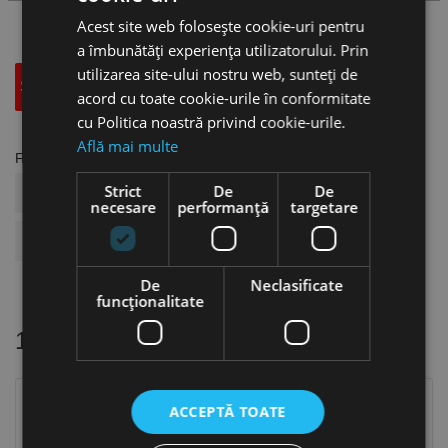
Acest site web folosește cookie-uri pentru
a îmbunătăți experiența utilizatorului. Prin
utilizarea site-ului nostru web, sunteți de
Specificatii Tehnice
Accesorii
acord cu toate cookie-urile în conformitate
cu Politica noastră privind cookie-urile.
Află mai multe
Fisa tehnica
Strict
De
De
COD ARTICOL
US19.11.038F01
necesare
performanță
targetare
BRAND
Aircraft
De
Neclasificate
funcţionalitate
10 alte produse
in aceeasi categorie
ACCEPTĂ TOATE