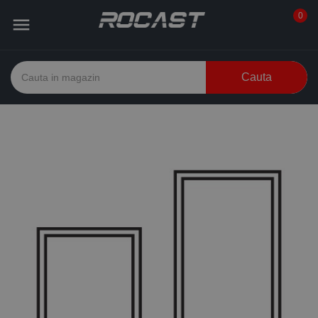
0

Cauta