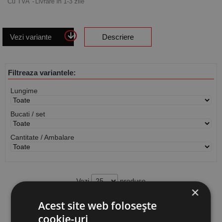
Cu TVA
Livrare in 1-3 zile
Vezi variante
Descriere
Filtreaza variantele:
Lungime
Bucati / set
Cantitate / Ambalare
Vezi
produse
×
Acest site web folosește
Cauta produs
cookie-uri