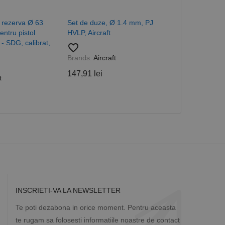
cesta este un
ea variabilelor de
măr generat
 site-ului, dar un bun
rezerva Ø 63
Set de duze, Ø 1.4 mm, PJ
Pahar de sch
 utilizator între
entru pistol
HVLP, Aircraft
Aircraft
- SDG, calibrat,
favorite_border
favorite_border
Brands:
Aircraft
Brands:
Aircra
Descriere
147,91 lei
29,12 lei
t
ă prin colectarea
ics - care este o
b de date privind
i frecvent utilizat.
rță parte sau de un
rin atribuirea unui
în fiecare solicitare
 despre vizitatori,
a starea sesiunii.
INSCRIETI-VA LA NEWSLETTER
Te poti dezabona in orice moment. Pentru aceasta
te rugam sa folosesti informatiile noastre de contact