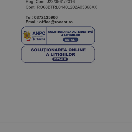
Reg. Com: J23/3561/2016
Cont: RO68BTRL04401202A03368XX
Tel:
0372135900
Email: office@rocast.ro