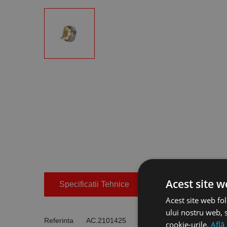
Acest site w
Specificatii Tehnice
Accesorii
Acest site web fol
ului nostru web, s
Referinta
AC.2101425
cookie-urile.
Află