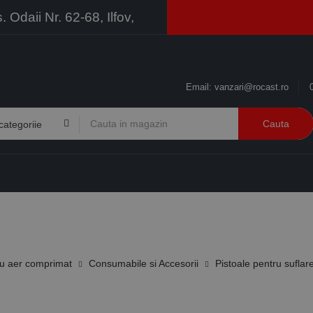
Odaii Nr. 62-68, Ilfov,
Email:
vanzari@rocast.ro
Cauta
BRANDURI
CONTACT
RESURSE
BUSINESS
u aer comprimat
Consumabile si Accesorii
Pistoale pentru suflar