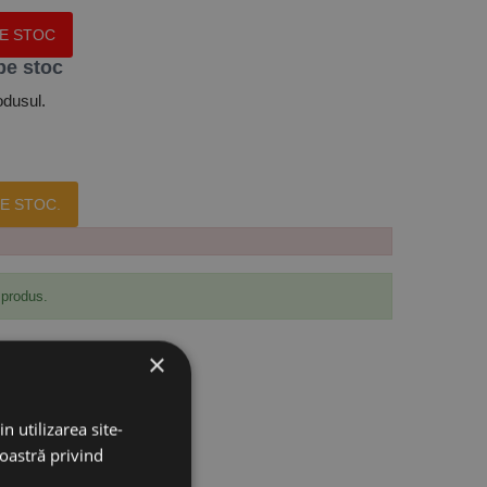
PE STOC
pe stoc
odusul.
E STOC.
 produs.
×
n utilizarea site-
noastră privind