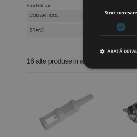
Fisa tehnica
Strict necesar
COD ARTICOL
BRAND
ARATĂ DETAL
16 alte produse
in aceeasi categorie
Stri
Cookie-urile strict ne
contului. Site-ul web 
Nume
CookieScriptConse