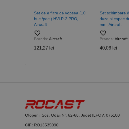
PHPSESSID
Set de e filtre de vopsea (10
Set schimbare d
buc./pac.) HVLP-2 PRO,
duza si capac d
Aircraft
mm, Aircraft
favorite_border
favorite_border
Nume
Brands:
Aircraft
Brands:
Aircraft
PrestaShop-[abcdef
Nume
Furnizor /
121,27 lei
40,06 lei
Nume
Domeniu
sib_cuid
_ga
uuid
MediaMat
sibautoma
_ga_DLLLWQBGGX
Otopeni, Sos. Odaii Nr. 62-68, Judet ILFOV, 075100
CIF: RO13535090