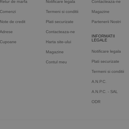
Retur de marfa
Notificare legala
Contacteaza-ne
Comenzi
Termeni si conditii
Magazine
Note de credit
Plati securizate
Partenerii Nostri
Adrese
Contacteaza-ne
INFORMATII
LEGALE
Cupoane
Harta site-ului
Notificare legala
Magazine
Plati securizate
Contul meu
Termeni si conditii
A.N.P.C.
A.N.P.C. - SAL
ODR