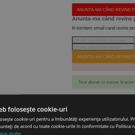
ANUNTA-MA CÂND REVINE 
Anunta-ma când revine 
Iti trimitem email cand revine pr
ANUNTA-MA CÂND REVINE P
Te-ai abonat cu succes la acest
eb folosește cookie-uri
osește cookie-uri pentru a îmbunătăți experiența utilizatorului. Pri
unteți de acord cu toate cookie-urile în conformitate cu Politica 
 mai multe