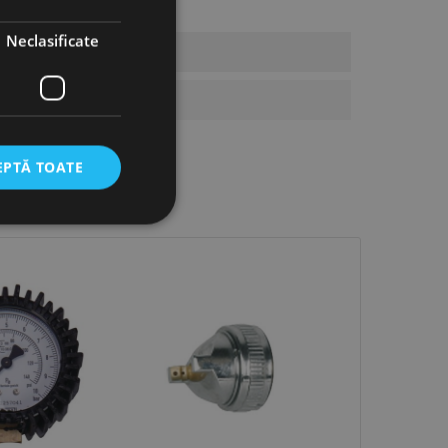
Neclasificate
EPTĂ TOATE
icate
torului și gestionarea
com pentru a aminti
orilor. Este necesar
corect.