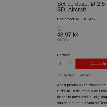
Set de duze, Ø 2.5 
SD, Aircraft
Cod articol: AC.2101425
favorite_border
48,97 lei
Cu TVA
Cantitate
Adauga In

In Stoc Furnizor
Acest produs nu se află în stocul
SPECIALA
din rețeaua de furniz
disponibilitatea produsului și ti
sau departamentul Vanzari Rocas