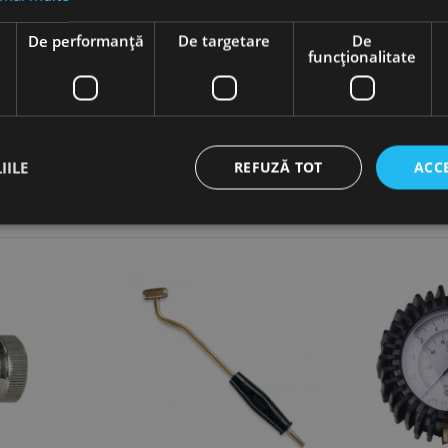
e
De performanță
De targetare
De
AC.2101425
funcţionalitate
Aircraft
IILE
REFUZĂ TOT
ACC
ct necesare
De performanță
De targetare
De funcţionalitate
Neclasif
cesare permit funcționalitatea principală a site-ului web, cum ar fi autentificarea utiliza
nu poate fi utilizat corect fără cookie-uri strict necesare.
Furnizor /
Expirare
Descriere
Domeniu
nt
1 lună
Acest cookie este utilizat de serviciul Cookie-Script.
CookieScript
preferințele de consimțământ ale cookie-urilor vizitat
www.rocast.ro
ca bannerul cookie Cookie-Script.com să funcționeze 