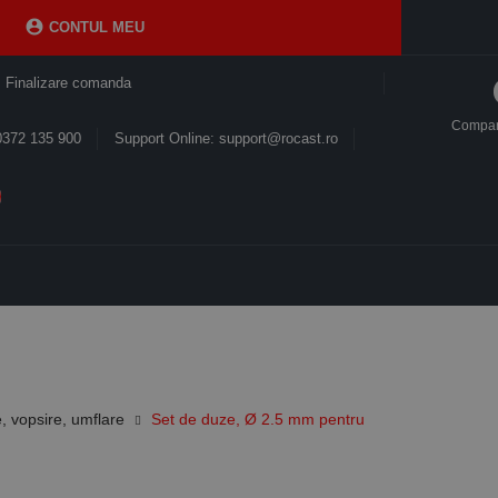

CONTUL MEU
Finalizare comanda
Compa
0372 135 900
Support Online: support@rocast.ro
e, vopsire, umflare
Set de duze, Ø 2.5 mm pentru